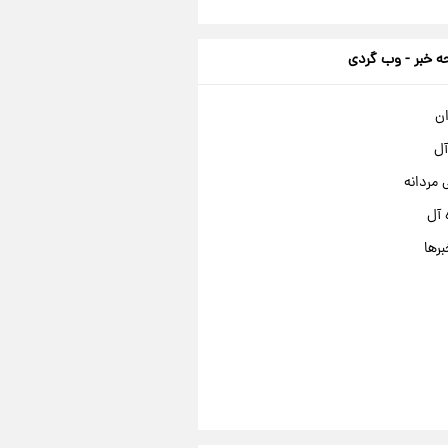
 خبر - وب گردی
ان
آل
مردانه
 آل
برها