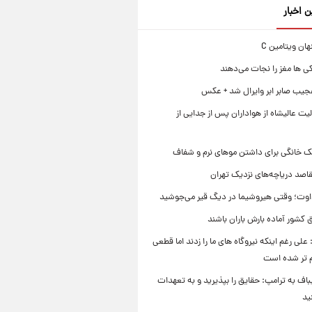
ن اخبار
ی ها مغز را نجات می‌دهند
جیب صابر ابر وایرال شد + عکس
ت عالیشاه از هواداران پس از جدایی از
ک خانگی برای داشتن موهای نرم و شفاف
قاصد دریاچه‌های نزدیک تهران
وت؛ وقتی هیروشیما در دیگ قیر می‌جوشید
 کشور آماده بارش باران باشند
علی رغم اینکه نیروگاه های ما را زدند اما قطعی
م تر شده است
یباف به ترامپ: حقایق را بپذیرید و به تعهدات
ید