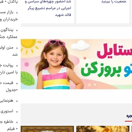
پاکدل + فی
جمعیت را ببینید
شد/حضور چهره‌های سیاسی و
اجرایی در مراسم تشییع پیکر
بازار مس
قائد شهید
خریداران و
عملکرد جنگ
متن اولی
شد
روایت ج
با امین تار
+جدول
هنرنمایی
استوری م
جره
خاطره جا
+ فیلم