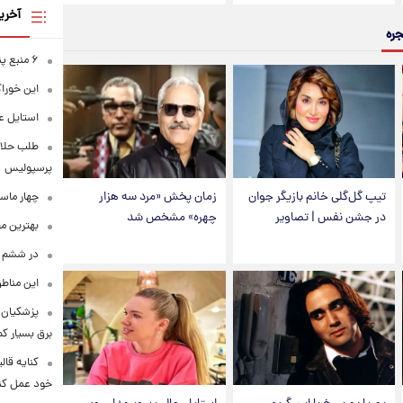
آخری
جره
۶ منبع پنهان ویتامین C
این خوراک
استایل ع
طلب حلالی
پرسپولیس
تیپ گل‌گلی خانم بازیگر جوان
زمان پخش «مرد سه هزار
چهار ماس
در جشن نفس | تصاویر
چهره» مشخص شد
بهترین م
در ششم ا
این مناطق
پزشکیان: 
برق بسیار ک
کنایه قال
خود عمل کن