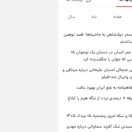
پربحث ها
فال قهوه روزانه پنجشنبه ۱۵ مرداد
ماه ۱۴۰۵
هفته
ماه
سال
۱ روز پیش
فال روزانه واقعی پنجشنبه ۱۵
مرداد ۱۴۰۵
حر دولتشاهی به حاشیه‌ها: قصد توهین
۱ روز پیش
نداشتم
ارزش سهام عدالت برای امروز
چهارشنبه ۱۴ مرداد + جدول
راز طول عمر انسان در دستان یک نوجوان ۱۵
یی که جهان را شگفت‌زده کرد
۱ روز پیش
آغاز طرح جدید فروش مشارکت در
 جنجالی احسان علیخانی درباره میثاقی و
تولید سایپا؛ نام خودرو، مبلغ پیش
 وایرال شد+فیلم
پرداخت و زمان تحویل | سود
مشارکت چند درصد است؟
اهم‌نامه به نفع ایران بهبود یافت
ایران تعرفه ۷ درصدی تردد از تنگه هرمز را ابلاغ
سکه امروز پنجشنبه ۱۵ مرداد ۱۴۰۵
یدنی نیک آفرید سماواتی درباره مهدی