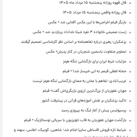
فال قهوه روزانه پنجشنبه ۱۵ مرداد ماه ۱۴۰۵
فال روزانه واقعی پنجشنبه ۱۵ مرداد ۱۴۰۵
بازیگر فیلم اخراجی‌ها با این عکس آفتابی شد + عکس
ژست صمیمی خانواده ۴ نفره شیلا خداداد پربازدید شد + عکس
پزشکیان: رهبری درباره تفاهمنامه بر اساس نظر کارشناسی تصمیم گرفتند
تصاویر متفاوت یاسمین شجریان در کنار پدرش+ عکس
جزئیات شرط ایران برای بازگشایی تنگه هرمز
حمله لفظی قیصر به ابی خبرساز شد! + فیلم
غریب‌آبادی: تفاهم با عمان به معنای بازگشایی تنگه هرمز نیست
مهران غفوریان از بزرگ‌ترین آرزوی بازیگری‌اش گفت+ فیلم
تاکید پزشکیان بر نقش آموزه‌های قرآنی در پیشرفت کشور
پرسپولیس پیش از آغاز لیگ به پیروزی رسید
بازگشت مهران غفوریان به قاب تلویزیون با سریالی نوستالژیک + فیلم
شرایط تازه فروش اقساطی سایپا اعلام شد؛ شاهین، کوییک، اطلس، سهند و