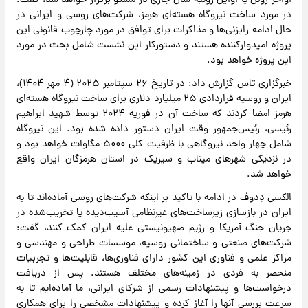
اواخر ژوئن یا اوایل ژوئیه سال جاری در مسکو برگزار خواهد شد، گفت:
در مورد ساخت نیروگاه هسته‌ای هرمز، شرکت‌های روسی و ایرانی در
حال ادامه رایزنی‌ها و مذاکرات برای توافق در مورد چارچوب قانونی این
پروژه امیدوارکننده هستند و دستورکار این نشست شامل بحث در مورد
این پروژه خواهد بود.
خبرگزاری تاس گزارش داد: در تاریخ ۲۶ سپتامبر ۲۰۲۵ (۴ مهر ۱۴۰۴)،
ایران و روسیه قراردادی ۲۵ میلیارد دلاری برای ساخت نیروگاه هسته‌ای
هرمز امضا کردند که ساخت آن در فوریه ۲۰۲۴ توسط شهید ابراهیم
رئیسی، رئیس‌جمهور وقت ایران دستور داده شده بود. این نیروگاه
شامل چهار واحد نیروگاهی با ظرفیت کلی ۵۰۰۰ مگاوات خواهد بود و
در نزدیکی شهرهای میناب و سیریک در استان هرمزگان ایران واقع
خواهد شد.
الکسی دِدوف در ادامه با تاکید بر اینکه شرکت‌های روسی آماده‌اند تا به
ایران در بازسازی زیرساخت‌های غیرنظامی آسیب‌دیده یا تخریب‌شده در
جریان جنگ آمریکا و رژیم صهیونیستی علیه ایران کمک کنند، گفت:
شرکت‌های صنعتی و ساختمانی روسیه، موسسات طراحی و مهندسی و
مراکز علمی و فناوری این کشور دارای فناوری‌ها، قابلیت‌ها و تجربیات
منحصر به فردی در زمینه‌های مختلف هستند. پس از دریافت
درخواست‌ها و پیشنهادات رسمی از شرکای ایرانی، ما آماده‌ایم تا به
سرعت بررسی آنها را آغاز کرده و پیشنهادات مشخصی را برای همکاری