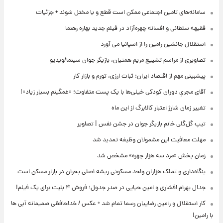
سامانه‌های تامین اجتماعی ممکن است قطع و یا مختل شوند + جزئیات
فقیهه سلطانی و افسانه چهره‌آزاد در فیلم جدید بهاره رهنما
استقلال جانشین رامین را از اسپانیا می آورد
تصاویری از مراسم تشییع مریم همتیان، بازیگر جوان سینما/ویدیو
پیشبینی مهم از اقتصاد ایران: ثبات ارزی، تورم و بازار کار
آقای مجریِ دوران کودکی خیلی‌ها با یک پست متفاوت؛ «غمگینم بسیار زیاد»!
تغییر زمان شارژ اعتبار کالابرگ از این ماه
تیپ گل‌گلی خانم بازیگر جوان در جشن نفس | تصاویر
مهلت معافیت این مشمولان وظیفه تمدید شد
زمان پخش «مرد سه هزار چهره» مشخص شد
بنگاه‌داری و تملک هزاران واحد مسکونی ریشه اصلی بحران در بازار مسکن است
جدال بهرام افشاری و امین حیایی در صدر جدول؛ فروش ۴ بلیت برای یک فیلم!
کار استقلال و رامین رضاییان رسما تمام شد + عکس / خداحافظی صمیمانه آبی ها
با رامین!