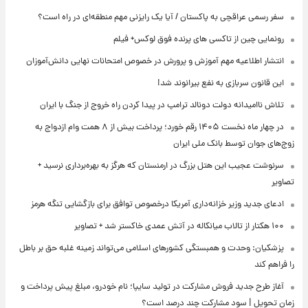
سفر رسمی عراقچی به پاکستان / آیا یک رایزنی مهم منطقه‌ای در راه است؟
رونمایی چین از تاکسی های پرنده فوق لوکس+ فیلم
انتشار اطلاعیه مهم آموزش و پرورش در خصوص امتحانات نهایی دانش‌آموزان
این قانون سربازی به نفع بیرانوند شد!
تلاش ناامیدانه‌ دولت دونالد ترامپ در پیدا کردن راه خروج از جنگ با ایران
در چهار ماه نخست ۱۴۰۵ رقم خورد؛ پرداخت بیش از ۸ همت وام ازدواج به
زوج‌های جوان توسط بانک ملی ایران
سرنوشت عجیب این هتل بزرگ در ارمنستان که هرگز به بهره‌برداری نرسید +
تصاویر
ادعای جدید وزیر خزانه‌داری آمریکا درخصوص توافق برای بازگشایی تنگه هرمز
۱۰۰ هکتار از تالاب میانکاله در آتش عمدی خاکستر شد + تصاویر
پزشکیان: وحدت و همبستگی کشورهای اسلامی می‌تواند زمینه غلبه حق بر باطل
را فراهم کند
آغاز طرح جدید فروش مشارکت در تولید سایپا؛ نام خودرو، مبلغ پیش پرداخت و
زمان تحویل | سود مشارکت چند درصد است؟