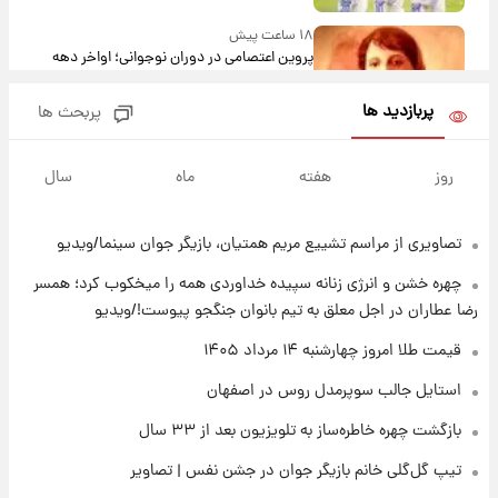
۱۸ ساعت پیش
پروین اعتصامی در دوران نوجوانی؛ اواخر دهه
۱۲۹۰ شمسی
پربازدید ها
پربحث ها
۱۸ ساعت پیش
قدرت‌نمایی نظامی چین؛ بمب‌افکن حامل موشک
روز
هفته
ماه
سال
هسته‌ای در آسمان ظاهر شد
تصاویری از مراسم تشییع مریم همتیان، بازیگر جوان سینما/ویدیو
۱۹ ساعت پیش
رونالدو از گنجینه خودروهای لوکسش رونمایی
چهره خشن و انرژی زنانه سپیده خداوردی همه را میخکوب کرد؛ همسر
کرد
رضا عطاران در اجل معلق به تیم بانوان جنگجو پیوست!/ویدیو
۲۱ ساعت پیش
قیمت طلا امروز چهارشنبه ۱۴ مرداد ۱۴۰۵
قیمت دلار در بازار آزاد امروز چهارشنبه ۱۴ مرداد
استایل جالب سوپرمدل روس در اصفهان
۱۴۰۵/ نرخ‌ها ثابت ماند؟ +جدول
بازگشت چهره خاطره‌ساز به تلویزیون بعد از ۳۳ سال
۲۱ ساعت پیش
تیپ گل‌گلی خانم بازیگر جوان در جشن نفس | تصاویر
علی مطهری: اجرای کامل تفاهم‌نامه اسلام‌آباد،
پیروزی بزرگ‌تری برای ایران است