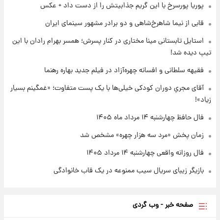
پوریا پورسرخ با این گریم جذابیتش را از دست داد + عکس
قابی از نیما شاهرخ‌شاهی و دو برادر مشهور سینمای ایران
۲۱ ساعت پیش
واکنش تند تاکر کارلسون به حمله آمریکا به
استایل تابستانی مینا مختاری در کنار پسرش؛ همسر بهرام رادان با این
مدرسه میناب؛ «باید سیلی محکمی به صورت
تیپ دیده شد!
ترامپ زد»
فقیهه سلطانی و افسانه چهره‌آزاد در فیلم جدید بهاره رهنما
۲۲ ساعت پیش
قیمت طلا و سکه امروز چهارشنبه ۱۴ مرداد
آقای مجریِ دوران کودکی خیلی‌ها با یک پست متفاوت؛ «غمگینم بسیار
۱۴۰۵/کاهش قیمت طلا و سکه
زیاد»!
فال حافظ چهارشنبه ۱۴ مرداد ماه ۱۴۰۵
زمان پخش «مرد سه هزار چهره» مشخص شد
فال روزانه واقعی چهارشنبه ۱۴ مرداد ۱۴۰۵
بازیگر زیبای سریال سیب ممنوعه در یک قاب خانوادگی
صفحه خبر - وب گردی