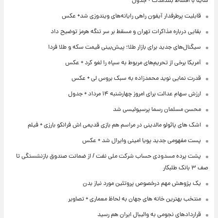
ساینا با اقساط بلندمدت + جدول
قابلیت پرطرفدار آیفون راهی رایانه‌های ویندوزی شد+ عکس
بقایی درباره مذاکرات تهران و مسقط بر سر تنگه هرمز توضیح داد
سیگنال‌های جدید برای بازار طلا؛ پیش‌بینی قیمت سکه و طلا فردا
آمریکا برخی از تحریم‌های مربوط به سپاه را لغو کرد + عکس
قدرت نمایی نوید محمدزاده به سبک بروس لی + عکس
ارزش سهام عدالت برای امروز چهارشنبه ۱۴ مرداد + جدول
محسن مسلمان رسما پرسپولیسی شد
اشک های پائولو مالدینی در مراسم هم بازی قدیمی اش فرانکو بارزی + فیلم
پست مفهومی جدید پویا امینی وایرال شد + عکس
پشت پرده‌ مسدودی حساب شرکت ملی نفت / از ضمانت صندوق بازنشستگی تا
صف ۳ بانک طلبکار
یک پژوهش مهم درخصوص پروتئین مورد نیاز بدن
منتخب بهترین خانه های جهان به لحاظ معماری + تصاویر
قراردادهای نجومی به والیبال ایران هم رسید