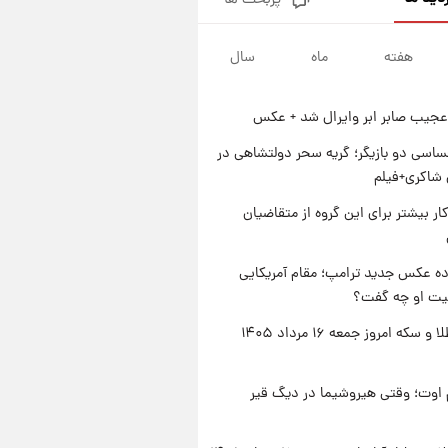
پربحث ها
جزئیات فعال‌سازی «کیف پول
ایران» اعلام شد+فیلم
هفته
ماه
سال
۱ روز پیش
تغییر تند قیمت محصولات
ایران‌خودرو و سایپا امروز پنجشنبه
عجیب صابر ابر وایرال شد + عکس
۱۵ مرداد ۱۴۰۵ +جدول
۱ روز پیش
قیمت طلا و سکه امروز پنجشنبه
اسی دو بازیگر؛ گریه سحر دولتشاهی در
۱۵ مرداد ۱۴۰۵
شاکری+فیلم
۱ روز پیش
کار بیشتر برای این گروه از متقاضیان
شارژ جدید کالابرگ برای سه
دهک؛ جزئیات اعلام شد
ه عکس جدید ترامپ؛ مقام آمریکایی
عیت او چه گفت؟
قیمت طلا و سکه امروز جمعه ۱۶ مرداد ۱۴۰۵
اوت؛ وقتی هیروشیما در دیگ قیر