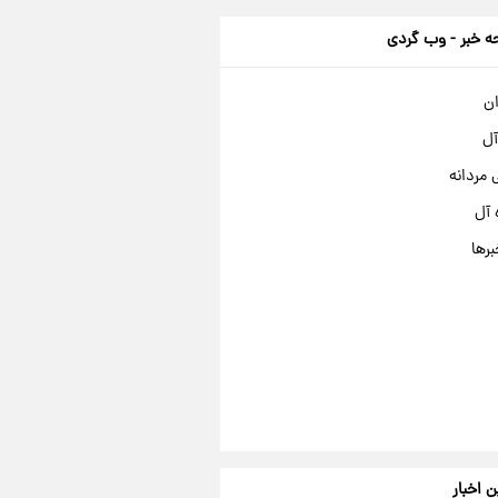
 خبر - وب گردی
ان
آل
مردانه
 آل
برها
ن اخبار