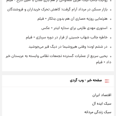
روایت جالب نیک آفرین سماواتی از هم بازی شدن با امین تارخ + فیلم
بازار مسکن در مرداد آرام گرفت؛ کاهش تحرک خریداران و فروشندگان
۱ روز پیش
فال روزانه واقعی پنجشنبه ۱۵ مرداد ۱۴۰۵
هنرنمایی روزبه حصاری آن هم بدون بدلکار + فیلم
استوری مهدی طارمی برای ستاره اینتر + عکس
خاطره جالب شهاب حسینی از فرار در دوره سربازی + فیلم
در ششم اوت؛ وقتی هیروشیما در دیگ قیر می‌جوشید
یحیی سریع از عملیات گسترده تجمعات نظامی وابسته به عربستان خبر
داد + فیلم
صفحه خبر - وب گردی
اقتصاد ایران
سبک ایده آل
سبک زندگی مردانه