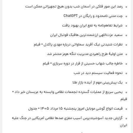
رصد این صور فلکی در آسمان شب بدون هیچ تجهیزاتی ممکن است
چت متنی نامحدود و رایگان در ChatGPT
شرایط تفاهم‌نامه به نفع ایران بهبود یافت
سعید عزت‌اللهی ارزشمندترین هافبک فوتبال ایران
نظرات شنیدنی نیک آفرید سماواتی درباره مهدی پاکدل + فیلم
متن اولیۀ طرح راهبردی مدیریت تنگه هرمز منتشر شد
خاطره جالب شهاب حسینی از فرار در دوره سربازی + فیلم
نحوه فعالیت سیستم دید در شب
یک پیش‌بینی مهم از آینده بازار طلا
یحیی سریع از عملیات گسترده تجمعات نظامی وابسته به عربستان خبر داد +
فیلم
قیمت انواع گوشی موبایل امروز پنجشنبه ۱۵ مرداد ۱۴۰۵ + جدول
گزارش جدید آسوشیتدپرس آسیب مغزی صدها نظامی آمریکایی در جنگ علیه
ایران