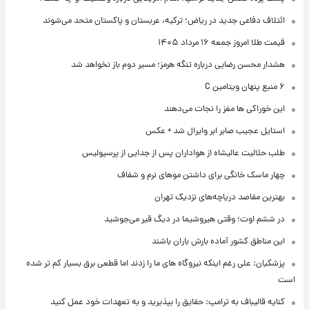
ائتلاف دفاعی جدید در ریاض؛ ترکیه، عربستان و پاکستان متحد می‌شوند
قیمت طلا امروز جمعه ۱۶ مرداد ۱۴۰۵
هشدار محسن رضایی درباره تنگه هرمز؛ مسیر دوم باز نخواهد شد
۶ منبع پنهان ویتامین C
این خوراکی ها مغز را نجات می‌دهند
استایل عجیب صابر ابر وایرال شد + عکس
طلب حلالیت عالیشاه از هواداران پس از جدایی از پرسپولیس
چهار ماسک خانگی برای داشتن موهای نرم و شفاف
بهترین مقاصد دریاچه‌های نزدیک تهران
در ششم اوت؛ وقتی هیروشیما در دیگ قیر می‌جوشید
این مناطق کشور آماده بارش باران باشند
پزشکیان: علی رغم اینکه نیروگاه های ما را زدند اما قطعی برق بسیار کم تر شده
است
کنایه قالیباف به ترامپ: حقایق را بپذیرید و به تعهدات خود عمل کنید