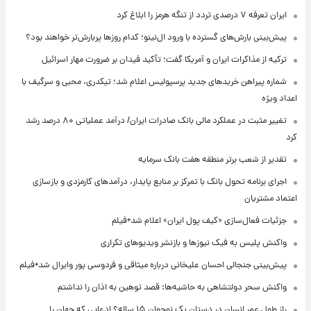
ایران تعرفه ۷ درصدی تردد از تنگه هرمز را ابلاغ کرد
پیش‌بینی بارش‌های گسترده با ورود ال‌نینو؛ کدام روزها پربارش‌تر خواهند بود؟
ترکیه از مذاکرات ایران و آمریکا گفت؛ تأکید فیدان بر ضرورت مهار اسرائیل
شماره پیراهن خریدهای جدید پرسپولیس اعلام شد؛ تیکدری، محبی و سرگیف با
اعداد ویژه
تغییر مثبت در عملکرد مالی بانک صادرات ایران/ درآمد عملیاتی ۸۰ درصد رشد
کرد
تقدیر از شعب برتر منطقه هفت بانک سرمایه
اجرای برنامه تحول بانک با تمرکز بر منابع پایدار، درآمدهای کارمزدی و بازسازی
اعتماد مشتریان
جزئیات فعال‌سازی «کیف پول ایران» اعلام شد+فیلم
واکنش پلیس به فیک نیوزها و بازنشر ویدیوهای تکراری
پیش‌بینی جنجالی احسان علیخانی درباره میثاقی و فردوسی پور وایرال شد+فیلم
واکنش سحر دولتشاهی به حاشیه‌ها: قصد توهین به اذان را نداشتم
راز طول عمر انسان در دستان یک نوجوان ۱۵ ساله؟ ادعایی که جهان را