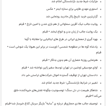
جزئیات شرط جدید بازنشستگی اعلام شد
استوری مهدی طارمی برای ستاره اینتر + عکس
گران‌ترین خرید تاریخ رئال مادرید رونمایی شد
روایت جالب نیک آفرین سماواتی از هم بازی شدن با امین تارخ + فیلم
یک روایت جالب از زبان بدن و انواع لبخند + فیلم
بهره گیری از معماری ایرانی در طرح های ایتالیایی برا مقابله با گرما
پادشاه کوه ها در منظومه شمسی / اورست در برابر این هیولا یک شوخی است +
فیلم
هنرنمایی روزبه حصاری آن هم بدون بدلکار + فیلم
آوای موسیقی اوشین در تهران توسط سفیر ژاپن نواخته شد + فیلم
دادستان تهران از توقیف گسترده اموال شرکت‌های تراستی خبر داد
تغییر در شرایط بازنشستگی؛ شرط جدید اعلام شد
شاهکار طبیعت در دل سنگ؛ تومسونیت چگونه نقش‌های خیره‌کننده خلق
می‌کند؟+فیلم
توصیف جالب هادی حجازی‌فر درباره ی "سایه" بازیگر سریال کلاغ خبرساز شد+فیلم