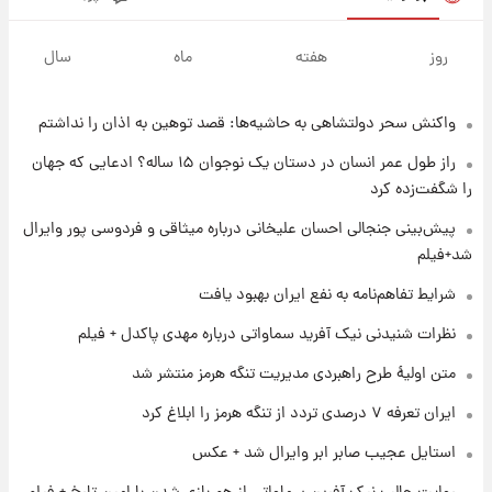
۱ روز پیش
شارژ جدید کالابرگ برای سه دهک؛ جزئیات اعلام
روز
هفته
ماه
سال
شد
واکنش سحر دولتشاهی به حاشیه‌ها: قصد توهین به اذان را نداشتم
۱ روز پیش
شرایط تازه فروش اقساطی سایپا اعلام شد؛
راز طول عمر انسان در دستان یک نوجوان ۱۵ ساله؟ ادعایی که جهان
شاهین، کوییک، اطلس، سهند و ساینا با اقساط
را شگفت‌زده کرد
بلندمدت + جدول
۱ روز پیش
پیش‌بینی جنجالی احسان علیخانی درباره میثاقی و فردوسی پور وایرال
سیگنال‌های جدید برای بازار طلا؛ پیش‌بینی
شد+فیلم
قیمت سکه و طلا فردا
شرایط تفاهم‌نامه به نفع ایران بهبود یافت
۱ روز پیش
نظرات شنیدنی نیک آفرید سماواتی درباره مهدی پاکدل + فیلم
فال حافظ پنجشنبه ۱۵ مرداد ماه ۱۴۰۵
متن اولیۀ طرح راهبردی مدیریت تنگه هرمز منتشر شد
ایران تعرفه ۷ درصدی تردد از تنگه هرمز را ابلاغ کرد
۱ روز پیش
استایل عجیب صابر ابر وایرال شد + عکس
فال قهوه روزانه پنجشنبه ۱۵ مرداد ماه ۱۴۰۵