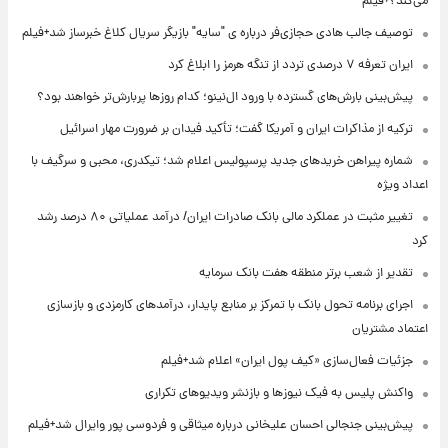
می‌کند؟+فیلم
توصیف جالب هادی حجازی‌فر درباره ی "سایه" بازیگر سریال کلاغ خبرساز شد+فیلم
ایران تعرفه ۷ درصدی تردد از تنگه هرمز را ابلاغ کرد
پیش‌بینی بارش‌های گسترده با ورود ال‌نینو؛ کدام روزها پربارش‌تر خواهند بود؟
ترکیه از مذاکرات ایران و آمریکا گفت؛ تأکید فیدان بر ضرورت مهار اسرائیل
شماره پیراهن خریدهای جدید پرسپولیس اعلام شد؛ تیکدری، محبی و سرگیف با
اعداد ویژه
تغییر مثبت در عملکرد مالی بانک صادرات ایران/ درآمد عملیاتی ۸۰ درصد رشد
کرد
تقدیر از شعب برتر منطقه هفت بانک سرمایه
اجرای برنامه تحول بانک با تمرکز بر منابع پایدار، درآمدهای کارمزدی و بازسازی
اعتماد مشتریان
جزئیات فعال‌سازی «کیف پول ایران» اعلام شد+فیلم
واکنش پلیس به فیک نیوزها و بازنشر ویدیوهای تکراری
پیش‌بینی جنجالی احسان علیخانی درباره میثاقی و فردوسی پور وایرال شد+فیلم