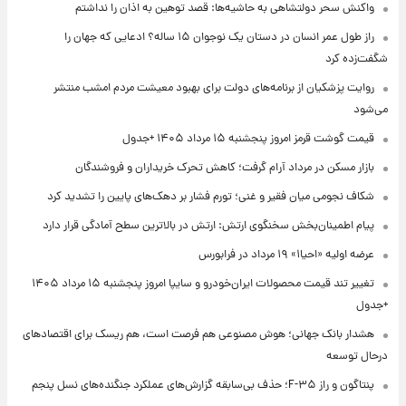
واکنش سحر دولتشاهی به حاشیه‌ها: قصد توهین به اذان را نداشتم
راز طول عمر انسان در دستان یک نوجوان ۱۵ ساله؟ ادعایی که جهان را
شگفت‌زده کرد
روایت پزشکیان از برنامه‌های دولت برای بهبود معیشت مردم امشب منتشر
می‌شود
قیمت گوشت قرمز امروز پنجشنبه ۱۵ مرداد ۱۴۰۵ +جدول
بازار مسکن در مرداد آرام گرفت؛ کاهش تحرک خریداران و فروشندگان
شکاف نجومی میان فقیر و غنی؛ تورم فشار بر دهک‌های پایین را تشدید کرد
پیام اطمینان‌بخش سخنگوی ارتش: ارتش در بالاترین سطح آمادگی قرار دارد
عرضه اولیه «احیا۱» ۱۹ مرداد در فرابورس
تغییر تند قیمت محصولات ایران‌خودرو و سایپا امروز پنجشنبه ۱۵ مرداد ۱۴۰۵
+جدول
هشدار بانک جهانی؛ هوش مصنوعی هم فرصت است، هم ریسک برای اقتصادهای
درحال توسعه
پنتاگون و راز F-۳۵؛ حذف بی‌سابقه گزارش‌های عملکرد جنگنده‌های نسل پنجم