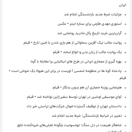
ایران
جزئیات شرط جدید بازنشستگی اعلام شد
استوری مهدی طارمی برای ستاره اینتر + عکس
گران‌ترین خرید تاریخ رئال مادرید رونمایی شد
روایت جالب نیک آفرین سماواتی از هم بازی شدن با امین تارخ + فیلم
یک روایت جالب از زبان بدن و انواع لبخند + فیلم
بهره گیری از معماری ایرانی در طرح های ایتالیایی برا مقابله با گرما
پادشاه کوه ها در منظومه شمسی / اورست در برابر این هیولا یک شوخی است +
فیلم
هنرنمایی روزبه حصاری آن هم بدون بدلکار + فیلم
آوای موسیقی اوشین در تهران توسط سفیر ژاپن نواخته شد + فیلم
دادستان تهران از توقیف گسترده اموال شرکت‌های تراستی خبر داد
تغییر در شرایط بازنشستگی؛ شرط جدید اعلام شد
شاهکار طبیعت در دل سنگ؛ تومسونیت چگونه نقش‌های خیره‌کننده خلق