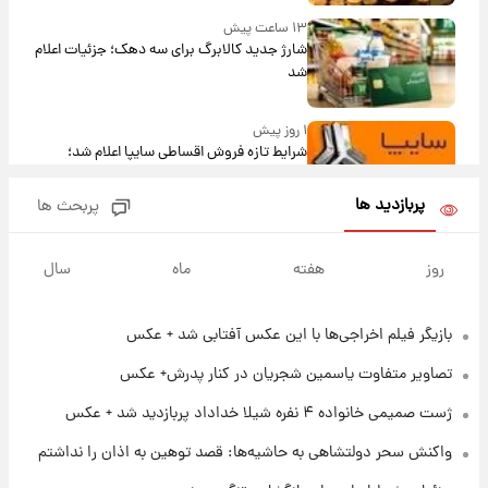
۱۳ ساعت پیش
شارژ جدید کالابرگ برای سه دهک؛ جزئیات اعلام
شد
۱ روز پیش
شرایط تازه فروش اقساطی سایپا اعلام شد؛
شاهین، کوییک، اطلس، سهند و ساینا با اقساط
بلندمدت + جدول
پربازدید ها
پربحث ها
۱ روز پیش
سیگنال‌های جدید برای بازار طلا؛ پیش‌بینی
روز
هفته
ماه
سال
قیمت سکه و طلا فردا
بازیگر فیلم اخراجی‌ها با این عکس آفتابی شد + عکس
۱۹ ساعت پیش
فال حافظ پنجشنبه ۱۵ مرداد ماه ۱۴۰۵
تصاویر متفاوت یاسمین شجریان در کنار پدرش+ عکس
ژست صمیمی خانواده ۴ نفره شیلا خداداد پربازدید شد + عکس
۲۰ ساعت پیش
واکنش سحر دولتشاهی به حاشیه‌ها: قصد توهین به اذان را نداشتم
فال قهوه روزانه پنجشنبه ۱۵ مرداد ماه ۱۴۰۵