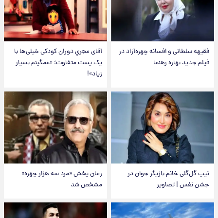
فقیهه سلطانی و افسانه چهره‌آزاد در
آقای مجریِ دوران کودکی خیلی‌ها با
فیلم جدید بهاره رهنما
یک پست متفاوت؛ «غمگینم بسیار
زیاد»!
تیپ گل‌گلی خانم بازیگر جوان در
زمان پخش «مرد سه هزار چهره»
جشن نفس | تصاویر
مشخص شد