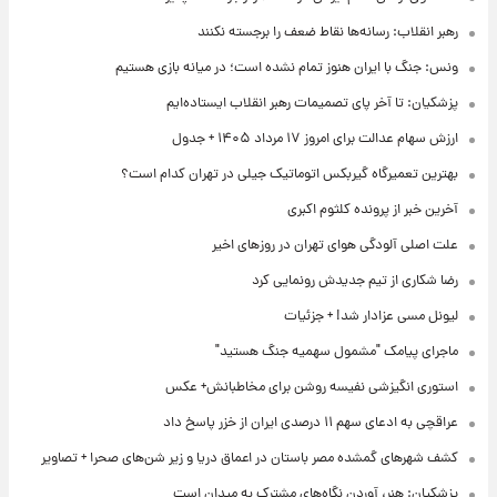
رهبر انقلاب: رسانه‌ها نقاط ضعف را برجسته نکنند
ونس: جنگ با ایران هنوز تمام نشده است؛ در میانه بازی هستیم
پزشکیان: تا آخر پای تصمیمات رهبر انقلاب ایستاده‌ایم
ارزش سهام عدالت برای امروز ۱۷ مرداد ۱۴۰۵ + جدول
بهترین تعمیرگاه گیربکس اتوماتیک جیلی در تهران کدام است؟
آخرین خبر از پرونده کلثوم اکبری
علت اصلی آلودگی هوای تهران در روزهای اخیر
رضا شکاری از تیم جدیدش رونمایی کرد
لیونل مسی عزادار شد! + جزئیات
ماجرای پیامک "مشمول سهمیه جنگ هستید"
استوری انگیزشی نفیسه روشن برای مخاطبانش+ عکس
عراقچی به ادعای سهم ۱۱ درصدی ایران از خزر پاسخ داد
کشف شهرهای گمشده مصر باستان در اعماق دریا و زیر شن‌های صحرا + تصاویر
پزشکیان: هنر، آوردن نگاه‌های مشترک به میدان است