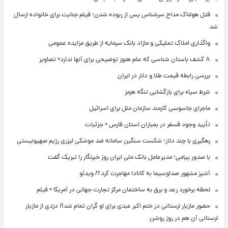
قتل هولناک مداح سرشناس پس از ربوده شدن؛ فیلم جنایت برای خانواده ارسال
شد
واگذاری املاک تملیکی و مازاد بانک سرمایه از طریق مزایده عمومی
۸ کشف باستان شناسی که علم هنوز توضیحی برای آنها ندارد+ تصاویر
بررسی رابطه قیمت طلا و دلار در ایران
شرط سپاه برای بازگشایی تنگه هرمز
ماجرای جاسوسی کارمند سازمان ملل برای اسرائیل
تأیید وجود فسفر در بمباران استان فارس + جزئیات
رهگیری با چند دلار؛ شکست سنگین سامانه ضد موشکی لیزری رژیم صهیونیستی
با صدور پیامی؛ مدیرعامل بانک ملی ایران روز خبرنگار را تبریک گفت
آشپز مشهور صداوسیما به کانادا مهاجرت کرد؟/ ویدئو
لحظه برخورد رعد و برق به ساختمان مرکز تجارت جهانی در آمریکا + فیلم
حضور مازیار لرستانی در ختم اکبر عبدی برای او گران تمام شد!/ دزدی از مازیار
لرستانی آن هم در روز روشن