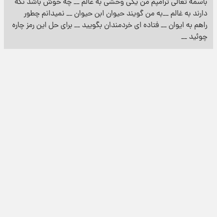
باسمه تعالی ترامپم من یکی وحشی به عالم __ چه خوش باشد نگه
دارند به غالم __به من گویند حیوان ابن حیوان __ نمیدانم چطور
راهم به ایوان __ فتاده ای خردمندان بگویید __ برای حل این رمز چاره
چوئید __