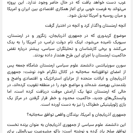
غرب دست خواهد یافت که در حال حاضر وجود ندارد. این پروژه
می‌تواند به فرصت خوبی برای آغاز همکاری اقتصادی بین ایران و آمریکا
و میان روسیه و آمریکا تبدیل شود.
آنچه ارمنستان واگذار کرد و آنچه در اختیار گرفت
موضوع کریدوری که در جمهوری آذربایجان،‌ زنگزور و در ارمنستان،‌
سیویک نامیده می‌شود، اینک نام دولت ترامپ در آمریکا را به یدک
می‌کشد و برخی کارشناسان و تحلیلگران سیاسی، پیشتر درباره نقض
حاکمیت ارمنستان با اجرای این طرح هشدار داده بودند.
سورن سورنیانتس دانشمند علوم سیاسی ارمنستان شامگاه جمعه پس
از امضای توافق‌نامه سه‌جانبه در کانال تلگرام خود نوشت: جمهوری
آذربایجان و ایالات متحده از مزایای استراتژیک و اقتصادی واضح و
بلندمدتی بهره‌مند شده‌اند و مواضع خود را در منطقه تقویت کرده‌اند، در
حالی که ارمنستان تنها یک آرامش موقت دریافت کرده است، اما
وابستگی‌های جدید، حاکمیت محدود و خطر قرار گرفتن در مرکز یک
بازی ژئوپلیتیکی خطرناک را نیز به دست آورده است.
جمهوری آذربایجان و آمریکا، برندگان واقعی توافق سه‌جانبه؟
این دانشمند علوم سیاسی از جمهوری آذربایجان به عنوان برنده نخست
توافق صلح یاد کرده و نوشته است: باکو مشروعیت بین‌المللی برای