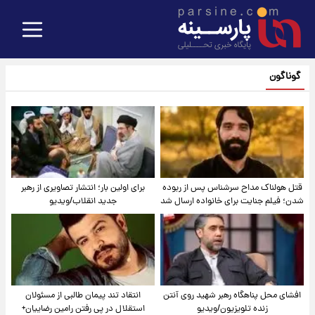
گوناگون
قتل هولناک مداح سرشناس پس از ربوده
برای اولین بار؛ انتشار تصاویری از رهبر
شدن؛ فیلم جنایت برای خانواده ارسال شد
جدید انقلاب/ویدیو
افشای محل پناهگاه‌ رهبر شهید روی آنتن
انتقاد تند پیمان طالبی از مسئولان
زنده تلویزیون/ویدیو
استقلال در پی رفتن رامین رضاییان+