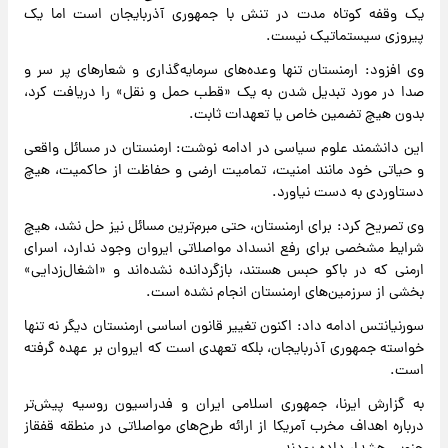
یک وقفه کوتاه مدت در تنش با جمهوری آذربایجان است اما یک
پیروزی سیستماتیک نیست.
وی افزود:‌ ارمنستان تنها وعده‌های سرمایه‌گذاری و شعارهای پر سر و
صدا در مورد تبدیل شدن به یک «قطب حمل و نقل» را دریافت کرد،
بدون هیچ تضمین خاص یا تعهدات ثابت.
این دانشمند علوم سیاسی در ادامه نوشت: ارمنستان در مسائل واقعی
و حیاتی خود مانند امنیت، تمامیت ارضی و حفاظت از حاکمیت، هیچ
دستاوردی به دست نیاورد.
وی تصریح کرد:‌ برای ارمنستان،‌ حتی مبرم‌ترین مسائل نیز حل نشد، هیچ
شرایط مشخصی برای رفع انسداد مواصلاتی ایروان وجود ندارد، اسرای
ارمنی که در باکو حبس هستند، بازگردانده نشده‌اند و «اشغال‌زدایی»
بخشی از سرزمین‌های ارمنستان انجام نشده است.
سورنیانتس ادامه داد: اکنون تغییر قانون اساسی ارمنستان دیگر نه تنها
خواسته جمهوری آذربایجان، بلکه تعهدی است که ایروان بر عهده گرفته
است.
به گزارش ایرنا، جمهوری اسلامی ایران و فدراسیون روسیه پیش‌تر
درباره اهداف مخرب آمریکا از ارائه طرح‌های مواصلاتی در منطقه قفقاز