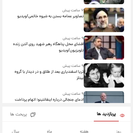
۷ ساعت پیش
تصاویر عمامه بستن به شیوه خاتمی/ویدیو
۹ ساعت پیش
افشای محل پناهگاه‌ رهبر شهید روی آنتن زنده
تلویزیون/ویدیو
۹ ساعت پیش
ثریا اسفندیاری بعد از طلاق و در دیدار با گروه
بیتلز
۹ ساعت پیش
ادعای جنجالی درباره اینفانتینو؛ اتهام پرداخت
پول به معشوقه با درآمد یوفا
پربازدید ها
پربحث ها
۱۰ ساعت پیش
هشدار درباره کمبود یک ماده معدنی؛ خطر
روز
هفته
ماه
سال