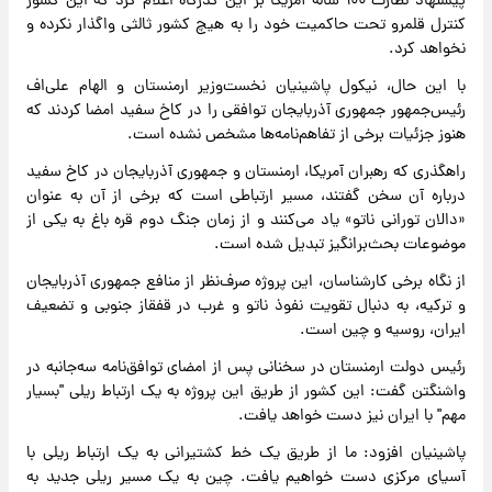
پیشنهاد نظارت ۱۰۰ ساله آمریکا بر این گذرگاه اعلام کرد که این کشور
کنترل قلمرو تحت حاکمیت خود را به هیچ کشور ثالثی واگذار نکرده و
نخواهد کرد.
با این حال، نیکول پاشینیان نخست‌وزیر ارمنستان و الهام علی‌اف
رئیس‌جمهور جمهوری آذربایجان توافقی را در کاخ سفید امضا کردند که
هنوز جزئیات برخی از تفاهم‌نامه‌ها مشخص نشده است.
راهگذری که رهبران آمریکا، ارمنستان و جمهوری آذربایجان در کاخ سفید
درباره آن سخن گفتند، مسیر ارتباطی است که برخی از آن به عنوان
«دالان تورانی ناتو» یاد می‌کنند و از زمان جنگ دوم قره باغ به یکی از
موضوعات بحث‌برانگیز تبدیل شده است.
از نگاه برخی کارشناسان، این پروژه صرف‌نظر از منافع جمهوری آذربایجان
و ترکیه، به دنبال تقویت نفوذ ناتو و غرب در قفقاز جنوبی و تضعیف
ایران، روسیه و چین است.
رئیس دولت ارمنستان در سخنانی پس از امضای توافق‌نامه سه‌جانبه در
واشنگتن گفت: این کشور از طریق این پروژه به یک ارتباط ریلی "بسیار
مهم" با ایران نیز دست خواهد یافت.
پاشینیان افزود: ما از طریق یک خط کشتیرانی به یک ارتباط ریلی با
آسیای مرکزی دست خواهیم یافت. چین به یک مسیر ریلی جدید به