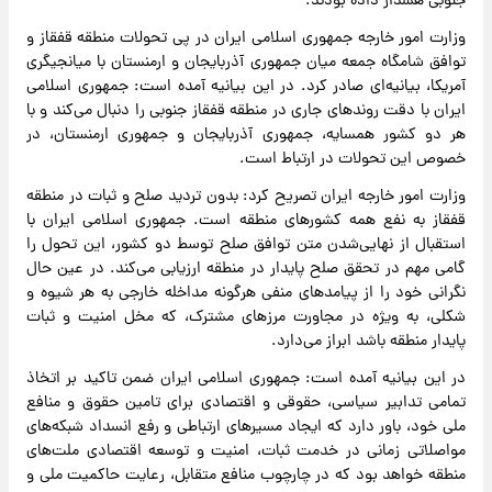
جنوبی هشدار داده بودند.
وزارت امور خارجه جمهوری اسلامی ایران در پی تحولات منطقه قفقاز و
توافق شامگاه جمعه میان جمهوری آذربایجان و ارمنستان با میانجیگری
آمریکا، بیانیه‌ای صادر کرد. در این بیانیه آمده است:‌ جمهوری اسلامی
ایران با دقت روندهای جاری در منطقه قفقاز جنوبی را دنبال می‌کند و با
هر دو کشور همسایه، جمهوری آذربایجان و جمهوری ارمنستان، در
خصوص این تحولات در ارتباط است.
وزارت امور خارجه ایران تصریح کرد: بدون تردید صلح و ثبات در منطقه
قفقاز به نفع همه کشورهای منطقه است. جمهوری اسلامی ایران با
استقبال از نهایی‌شدن متن توافق صلح توسط دو کشور، این تحول را
گامی مهم در تحقق صلح پایدار در منطقه ارزیابی می‌کند. در عین حال
نگرانی خود را از پیامدهای منفی هرگونه مداخله خارجی به هر شیوه و
شکلی، به ویژه در مجاورت مرزهای مشترک، که مخل امنیت و ثبات
پایدار منطقه باشد ابراز می‌دارد.
در این بیانیه آمده است: جمهوری اسلامی ایران ضمن تاکید بر اتخاذ
تمامی تدابیر سیاسی، حقوقی و اقتصادی برای تامین حقوق و منافع
ملی خود، باور دارد که ایجاد مسیرهای ارتباطی و رفع انسداد شبکه‌های
مواصلاتی زمانی در خدمت ثبات، امنیت و توسعه اقتصادی ملت‌های
منطقه خواهد بود که در چارچوب منافع متقابل، رعایت حاکمیت ملی و