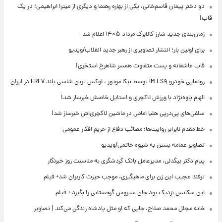
دو دختر پیمان قاسم‌خانی، یکی از بهاره رهنما و دیگری از میترا ابراهیمی؛ در یک
قاب!
زمان‌بندی جدید شارژ کالابرگ مرداد ۱۴۰۵ اعلام شد
برای اولین بار؛ انتشار تصاویری از رهبر جدید انقلاب/ویدیو
قاب عاشقانه و پست متفاوت همسر شاهرخ استخری!
رونمایی خودرو IM LS۹ توسط نیکا موتور ، لوکس ترین شاسی بلند EREV در ایران
الهام پاوه‌نژاد با ورزش لاکچری و استایل خاصش خبرساز شد!
سلفی‌های پی‌درپی هلیا امامی در ماشین لاکچری‌اش خبرساز شد!
خط مقدم نابرابر روایت‌ها؛ مصائب دفاع از حریم افکار عمومی
تصاویر عمامه بستن به شیوه خاتمی/ویدیو
پیام دکتر بیگدلی، مدیرعامل بانک گردشگری به مناسبت روز خبرنگار
ترفند عجیب این زن برای ماهیگیری، موجب حیرت کاربران شد+ فیلم
این سکانس نزدیک بود جان سیروس گرجستانی را بگیرد + فیلم
خانه مجلل محمد صلاح، جایی که او مثل پادشاه زندگی می‌کند | تصاویر