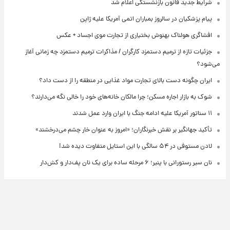
شرایط جدید قانون بازنشستگی اعلام شد
پیام پزشکیان در سالروز بمباران اتمی آمریکا علیه ژاپن
افشاگری هولناک بهنوش بختیاری از تجارت موی اجساد + عکس
جزئیات تازه از ترمیم دستمزد کارگران / مذاکرات ترمیم دستمزد چه زمانی آغاز
می‌شود؟
ایران چگونه دست بالای تجارت مواد غذایی در منطقه را از دست داد؟
شوک به بازار اجاره مسکن؛ چرا مالکان خانه‌های خود را خالی نگه می‌دارند؟
۱۱ سناتور آمریکا علیه ادامه جنگ با ایران وارد عمل شدند
تأکید جهانگیر بر نقش خبرنگاران؛ «امروز به عنوان خار چشم می‌درخشند»
لادن مستوفی در ۵۴ سالگی با این استایل متفاوت دیده شد!
نان سیر رستورانی با پنیر؛ ۶ مرحله ساده برای یک نان پف‌دار و کش‌دار