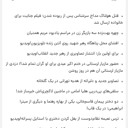
آلزایمر و زوال عقل افزایش می‌یابد؟
قتل هولناک مداح سرشناس پس از ربوده شدن؛ فیلم جنایت برای
۱۰ ساعت پیش
انتقاد تند پیمان طالبی از مسئولان استقلال در
خانواده ارسال شد
پی رفتن رامین رضاییان+ عکس
چهره بهت‌زده سه بازیگر زن در مراسم یادبود مریم همتیان
۱۰ ساعت پیش
افشای محل پناهگاه‌ رهبر شهید روی آنتن زنده تلویزیون/ویدیو
قیمت گوشت گوساله و گوسفند امروز شنبه ۱۷
برای اولین بار؛ انتشار تصاویری از رهبر جدید انقلاب/ویدیو
مرداد ۱۴۰۵ +جدول
حضور مازیار لرستانی در ختم اکبر عبدی برای او گران تمام شد!/ دزدی از
۱۱ ساعت پیش
مازیار لرستانی آن هم در روز روشن
با قدرتمندترین و بادوام ترین تانک جهان آشنا
شوید+ فیلم
تصاویر جدید و دلبرانه از هدیه تهرانی در یک گلخانه
سلفی‌های پی‌درپی هلیا امامی در ماشین لاکچری‌اش خبرساز شد!
۱۱ ساعت پیش
دو دختر پیمان قاسم‌خانی، یکی از بهاره رهنما و دیگری از میترا
قیمت طلا ۱۸عیار امروز شنبه ۱۷ مرداد ۱۴۰۵
+جدول
ابراهیمی؛ در یک قاب!
ترس نعیمه نظام‌دوست از بغل کردن دختری با استایل پسرانه/ویدیو
۱۲ ساعت پیش