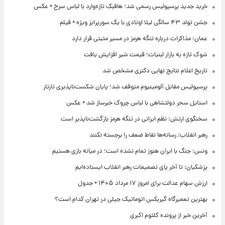
خرید جدید پرسپولیس رسمی شد؛ هافبک تازه‌وارد با لباس سرخ + عکس
جشن تولد ۴۳ سالگی لیلا اوتادی با یک سورپرایز ویژه + فیلم
عمان: مذاکرات درباره تنگه هرمز در مسیر مثبتی قرار دارد
شوک تازه به بازار لبنیات؛ قیمت شیر افزایش یافت
تاریخ اعلام نتایج نهایی دکتری مشخص شد
پرسپولیس مقابل آلومینیوم متوقف شد؛ پایان شکست‌ناپذیری تارتار
استایل سحر دولتشاهی با لباس چروک خبرساز شد + عکس
سخنگوی ارتش: نظم ایرانی در تنگه هرمز بازگشت‌ناپذیر است
رهبر انقلاب: رسانه‌ها نقاط ضعف را برجسته نکنند
ونس: جنگ با ایران هنوز تمام نشده است؛ در میانه بازی هستیم
پزشکیان: تا آخر پای تصمیمات رهبر انقلاب ایستاده‌ایم
ارزش سهام عدالت برای امروز ۱۷ مرداد ۱۴۰۵ + جدول
بهترین تعمیرگاه گیربکس اتوماتیک جیلی در تهران کدام است؟
آخرین خبر از پرونده کلثوم اکبری