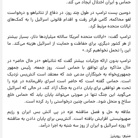
حماس و ایران اختلال ایجاد می کند.
دومین پست ترامپ در طول چند روز، در دفاع از نتانیاهو و درخواست
لغو محاکمه، گامی فراتر رفت و اقدام قانونی اسرائیل را به کمک‌های
ایالات متحده مرتبط کرد.
ترامپ گفت: «ایالات متحده آمریکا سالانه میلیارد‌ها دلار، بسیار بیشتر
از هر کشور دیگری، برای حفاظت و حمایت از اسرائیل هزینه می‌کند. ما
این را تحمل نخواهیم کرد.»
ترامپ بدون ارائه جزئیات بیشتر گفت که نتانیاهو «در حال حاضر» در
حال مذاکره برای توافق با حماس است. روز جمعه، رئیس جمهور
جمهوری‌خواه به خبرنگاران مدعی شد که معتقد است آتش‌بس نزدیک
است. حماس گفته است که حاضر است اسرای باقی‌مانده در غزه را
تحت هر توافقی برای پایان دادن به جنگ آزاد کند، در حالی که اسرائیل
می‌گوید این جنگ تنها در صورتی می‌تواند پایان یابد که حماس خلع
سلاح و منحل شود. حماس چنین درخواستی را رد کرده است.
علاقه به حل و فصل مناقشه غزه در پی آتش بس ایران و رژیم
صهیونیستی افزایش یافته است. آتش‌بس برای پایان دادن به مناقشه
۱۲ روزه اسرائیل و ایران از روز سه شنبه به اجرا درآمد.
منبع: رویترز