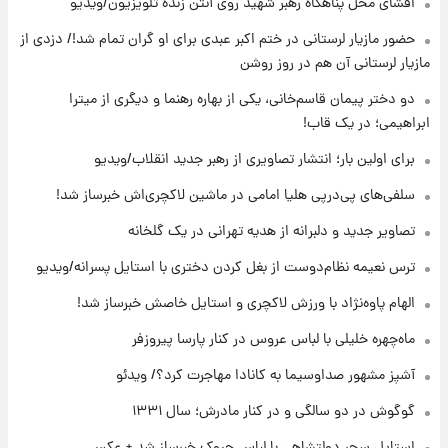
افشای محل پناهگاه‌ رهبر شهید روی آنتن زنده تلویزیون/ویدیو
۱۹ ساعت پیش
حضور مازیار لرستانی در ختم اکبر عبدی برای او گران تمام شد!/ دزدی از
تصاویر عمامه بستن به شیوه خاتمی/ویدیو
مازیار لرستانی آن هم در روز روشن
دو دختر پیمان قاسم‌خانی، یکی از بهاره رهنما و دیگری از میترا
ابراهیمی؛ در یک قاب!
۲۱ ساعت پیش
افشای محل پناهگاه‌ رهبر شهید روی آنتن زنده
برای اولین بار؛ انتشار تصاویری از رهبر جدید انقلاب/ویدیو
تلویزیون/ویدیو
سلفی‌های پی‌درپی هلیا امامی در ماشین لاکچری‌اش خبرساز شد!
۲۲ ساعت پیش
تصاویر جدید و دلبرانه از هدیه تهرانی در یک گلخانه
ثریا اسفندیاری بعد از طلاق و در دیدار با گروه
بیتلز
ترس نعیمه نظام‌دوست از بغل کردن دختری با استایل پسرانه/ویدیو
الهام پاوه‌نژاد با ورزش لاکچری و استایل خاصش خبرساز شد!
۲۲ ساعت پیش
ادعای جنجالی درباره اینفانتینو؛ اتهام پرداخت
ماه‌چهره خلیلی با لباس عروس در کنار پارسا پیروزفر
پول به معشوقه با درآمد یوفا
آشپز مشهور صداوسیما به کانادا مهاجرت کرد؟/ ویدئو
گوگوش در دو سالگی و در کنار مادرش؛ سال ۱۳۳۱
استایل سحر دولتشاهی با لباس چروک خبرساز شد + عکس