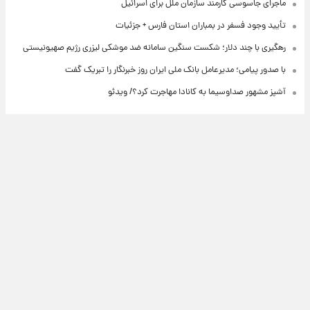
ماجرای جاسوسی کارمند سازمان ملل برای اسرائیل
تأیید وجود فسفر در بمباران استان فارس + جزئیات
رهگیری با چند دلار؛ شکست سنگین سامانه ضد موشکی لیزری رژیم صهیونیستی
با صدور پیامی؛ مدیرعامل بانک ملی ایران روز خبرنگار را تبریک گفت
آشپز مشهور صداوسیما به کانادا مهاجرت کرد؟/ ویدئو