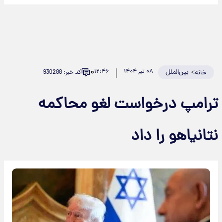
۰
>
بین‌الملل
۰۸ تیر ۱۴۰۴
۱۲:۴۶
کد خبر: 930288
خانه
ترامپ درخواست لغو محاکمه
نتانیاهو را داد