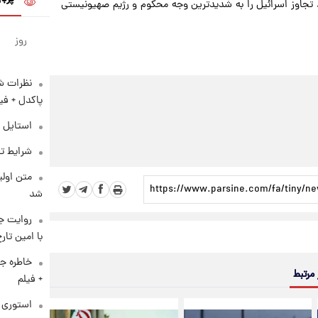
جاوز اسرائیل را به شدیدترین وجه محکوم و رژیم صهیونیستی
روز
نظرات شن
پاکدل + فی
استایل 
شرایط تف
متن اولی
شد
روایت ج
با امین تار
خاطره جا
 مرتبط
+ فیلم
استوری م