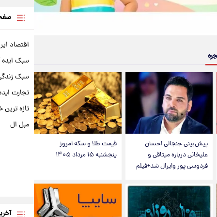
صفحه
اقتصاد ایر
جره
سبک ایده 
سبک زندگی 
تجارت ایده
تازه ترین خ
مبل ال
پیش‌بینی جنجالی احسان
قیمت طلا و سکه امروز
علیخانی درباره میثاقی و
پنجشنبه ۱۵ مرداد ۱۴۰۵
فردوسی پور وایرال شد+فیلم
آخری