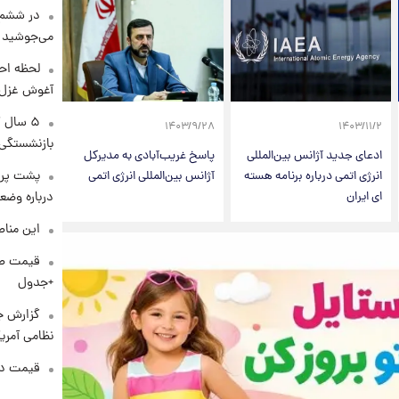
در ششم 
می‌جوشید
لحظه احس
آغوش غزل 
۵ سال 
۱۴۰۳/۹/۲۸
۱۴۰۳/۱۱/۲
بازنشستگی
ادعای جدید آژانس بین‌المللی
پاسخ غریب‌آبادی به مدیرکل
پشت پرد
انرژی اتمی درباره برنامه هسته
آژانس بین‌المللی انرژی اتمی
درباره وض
ای ایران
این مناط
+جدول
گزارش ج
نظامی آمری
قیمت دلار د