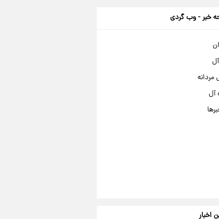
 خبر - وب گردی
ان
آل
مردانه
 آل
برها
ن اخبار