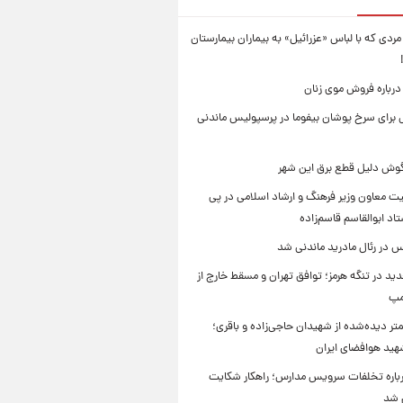
ردی که با لباس «عزرائیل» به بیماران بیمارستان
درباره فروش موی زنان
برای سرخ پوشان بیفوما در پرسپولیس ماندنی
یگوش دلیل قطع برق این شهر
یت معاون وزیر فرهنگ و ارشاد اسلامی در پی
د ابوالقاسم قاسم‌زاده
 در رئال مادرید ماندنی شد
ید در تنگه هرمز؛ توافق تهران و مسقط خارج از
مپ
تر دیده‌شده از شهیدان حاجی‌زاده و باقری؛
هید هوافضای ایران
باره تخلفات سرویس مدارس؛ راهکار شکایت
م شد