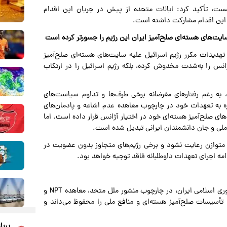
ست، تأکید کرد: ایالات متحده از پیش در جریان این اقدام
در این اقدام مشارکت داشته است.
ایت‌های هسته‌ای صلح‌آمیز ایران این رژیم را جسورتر کرده است
تهدیدات مکرر رژیم اسرائیل علیه سایت‌های هسته‌ای صلح‌آمیز
 آژانس را به‌شدت مخدوش کرده، بلکه رژیم اسرائیل را در ارتکاب
ه رغم رفتارهای مغرضانه برخی طرف‌ها و تداوم سیاست‌های
انونی رژیم اسرائیل خارج از چارچوب NPT، همواره به تعهدات خود در چارچوب معاهده عدم اشاعه و پادمان‌های
های صلح‌آمیز هسته‌ای خود در اختیار آژانس قرار داده است. اما
 ملی و جان دانشمندان ایرانی تبدیل شده است.
ماینده ایران تصریح کرد: وقتی حقوق و تعهدات اعضای NPT متوازن رعایت نشود و برخی رژیم‌های متجاوز بدون عضویت در
وی هشدار داد: دوران بزن و دررو به پایان رسیده است. جمهوری اسلامی ایران، در چارچوب منشور ملل متحد، معاهده NPT و
تأسیسات صلح‌آمیز هسته‌ای و منافع ملی را محفوظ می‌داند و
پربا