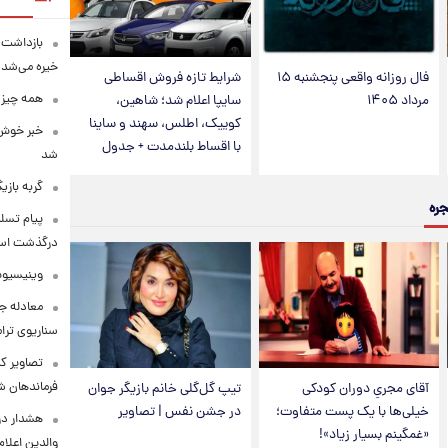
بازداشت م
خیره می‌شد!
فال روزانه واقعی پنجشنبه ۱۵
شرایط تازه فروش اقساطی
همه چیز 
مرداد ۱۴۰۵
سایپا اعلام شد؛ شاهین،
کوییک، اطلس، سهند و ساینا
خبر خوش 
با اقساط بلندمدت + جدول
شد
گربه باز
جره
پیام تسل
درگذشت استا
وینیسیوس
معادله جد
سناریوی ترا
تصاویر کم
فرماندهان ش
آقای مجریِ دوران کودکی
تیپ گل‌گلی خانم بازیگر جوان
خیلی‌ها با یک پست متفاوت؛
در جشن نفس | تصاویر
هشدار در
«غمگینم بسیار زیاد»!
والدین اعلا