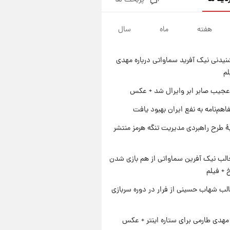
پربحث ها
قیمت طلا و سکه امروز پنجشنبه
۱۵ مرداد ۱۴۰۵
هفته
ماه
سال
۱ روز پیش
شارژ جدید کالابرگ برای سه
دهک؛ جزئیات اعلام شد
یدنی نیک آفرید سماواتی درباره مهدی
۱ روز پیش
لم
شرایط تازه فروش اقساطی سایپا
اعلام شد؛ شاهین، کوییک، اطلس،
عجیب صابر ابر وایرال شد + عکس
سهند و ساینا با اقساط بلندمدت +
۱ روز پیش
اهم‌نامه به نفع ایران بهبود یافت
جدول
سیگنال‌های جدید برای بازار طلا؛
پیش‌بینی قیمت سکه و طلا فردا
ۀ طرح راهبردی مدیریت تنگه هرمز منتشر
الب نیک آفرین سماواتی از هم بازی شدن
خ + فیلم
لب شهاب حسینی از فرار در دوره سربازی
هدی طارمی برای ستاره اینتر + عکس