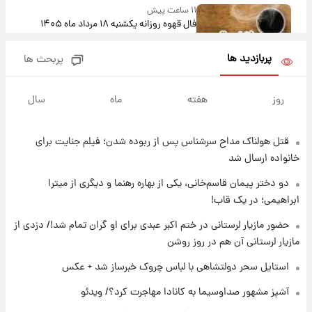
۱۱ ساعت پیش
فال قهوه روزانه یکشنبه ۱۸ مرداد ماه ۱۴۰۵
پربازدید ها
پربحث ها
۱۲ ساعت پیش
فال روزانه واقعی یکشنبه ۱۸ مرداد ۱۴۰۵
روز
هفته
ماه
سال
قتل هولناک مداح سرشناس پس از ربوده شدن؛ فیلم جنایت برای
۲۰ ساعت پیش
ارزش سهام عدالت برای امروز ۱۷ مرداد ۱۴۰۵ +
خانواده ارسال شد
جدول
دو دختر پیمان قاسم‌خانی، یکی از بهاره رهنما و دیگری از میترا
ابراهیمی؛ در یک قاب!
۲۱ ساعت پیش
لیونل مسی عزادار شد! + جزئیات
حضور مازیار لرستانی در ختم اکبر عبدی برای او گران تمام شد!/ دزدی از
مازیار لرستانی آن هم در روز روشن
استایل سحر دولتشاهی با لباس چروک خبرساز شد + عکس
۱ روز پیش
لحظه برخورد رعد و برق به ساختمان مرکز تجارت
آشپز مشهور صداوسیما به کانادا مهاجرت کرد؟/ ویدئو
جهانی در آمریکا + فیلم