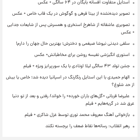
استایل متفاوت افسانه بایگان در ۶۴ سالگی + عکس
۱ روز پیش
تصویر دیده‌نشده از بیتا فرهی و گوگوش در یک قاب خاص + عکس
برای اولین بار؛ انتشار تصاویری از رهبر جدید
انقلاب/ویدیو
تصویری عاشقانه از شاهرخ استخری و همسرش پس از شایعات جدایی
+ عکس
۱ روز پیش
سلفی دیدنی نیوشا ضیغمی و دخترش؛ بهترین حال جهان را دارم!
تصاویر عمامه بستن به شیوه خاتمی/ویدیو
استوری انگیزشی نفیسه روشن برای مخاطبانش+ عکس
جشن تولد ۴۳ سالگی لیلا اوتادی با یک سورپرایز ویژه + فیلم
الهام حمیدی با این استایل رنگارنگ در اسپانیا دیده شد؛ خاص یا بیش
از حد شلوغ؟
علیرضا قربانی «گل‌های باران خورده» را خواند/ رفتی و بعد از تو دنیا
غرق شد در گریه‌هایم + فیلم
بازخوانی آهنگ معروف محمد نوری توسط غزل شاکری + فیلم
رهبر انقلاب: رسانه‌ها نقاط ضعف را برجسته نکنند