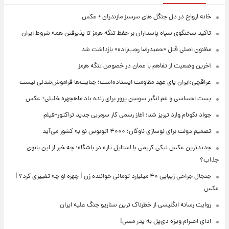
خانه ارواح در دل جنگل های سرسبز مازندران + عکس
تاکید سخنگوی سپاه پاسداران بر حفظ تنگه هرمز تا پذیرفتن همه شروط ایران
مظنون اصلی قتل «حمیدرضا رجب‌زاده» بازداشت شد
آخرین وضعیت از تفاهم با عمان در خصوص تنگه هرمز
عراقچی:ایران پای عهد مقاومت ایستاده‌است؛ جنایت‌ها فراموش‌شدنی نیست
پست احساسی و غم انگیز سوسن پرور برای زنده یاد ماهچهره خلیلی+ عکس
جواد نکونام وارد تبریز شد؛ آغاز رسمی کار سرمربی جدید تراکتور+فیلم
تصمیم دولت برای نوسازی ناوگان؛ ۴۰۰۰ اتوبوس نو به کشور می‌آید
جدیدترین عکس نیکی کریمی با استایل تازه در باشگاه؛ چه خبر از این بانوی
جذاب؟
جنجال جراحی زیبایی ۴۰ میلیارد تومانی خواننده زن | چهره او چه تغییری کرد؟ |
عکس
روایت رسانه انگلیسی از خطرناک ترین سناریو جنگ علیه ایران
ادای احترام ویژه دی‌پل به پدر مسی!