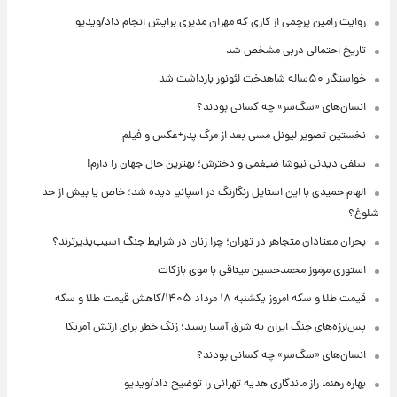
روایت رامین پرچمی از کاری که مهران مدیری برایش انجام داد/ویدیو
تاریخ احتمالی دربی مشخص شد
خواستگار ۵۰ساله شاهدخت لئونور بازداشت شد
انسان‌های «سگ‌سر» چه کسانی بودند؟
نخستین تصویر لیونل مسی بعد از مرگ پدر+عکس و فیلم
سلفی دیدنی نیوشا ضیغمی و دخترش؛ بهترین حال جهان را دارم!
الهام حمیدی با این استایل رنگارنگ در اسپانیا دیده شد؛ خاص یا بیش از حد
شلوغ؟
بحران معتادان متجاهر در تهران؛ چرا زنان در شرایط جنگ آسیب‌پذیرترند؟
استوری مرموز محمدحسین میثاقی با موی بازکات
قیمت طلا و سکه امروز یکشنبه ۱۸ مرداد ۱۴۰۵/کاهش قیمت طلا و سکه
پس‌لرزه‌های جنگ ایران به شرق آسیا رسید؛ زنگ خطر برای ارتش آمریکا
انسان‌های «سگ‌سر» چه کسانی بودند؟
بهاره رهنما راز ماندگاری هدیه تهرانی را توضیح داد/ویدیو