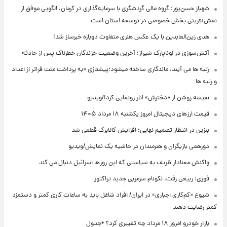
شهباز حسن‌پور: گروه مالی گردشگری با سرمایه‌گذاری در کرمان، الگویی موفق از
نقش‌آفرینی بخش خصوصی در توسعه استان است
هدی زین‌العابدین با یک عکس هنری متفاوت دوباره خبرساز شد!
آتش‌سوزی در لوناپارک شیراز؛ آخرین وضعیت خزندگان خطرناک پس از حادثه
رتبه ها می آیند، ماندگاری ساخته میشود؛پیشتازی «به پرداخت ملت فراتر از اعداد
و رتبه ها
نفیسه روشن از «دخترش» انار رونمایی کرد!/ویدیو
قیمت ارزهای دیجیتال امروز یکشنبه ۱۸ مرداد ۱۴۰۵
بنزین در انتظار تصمیم نهایی؛ افزایش کالابرگ قطعی شد
دورهمی بازیگران و هنرمندان در حاشیه یک نمایش/ویدیو
واکنش معنادار ظریف به سیاستی که این روزها اسرائیل دنبال می کند
فوری: ربیعی رفت، نکونام سرمربی جدید تراکتور
شیوع «کم‌کاری اجباری» در ایران/ افراد شاغل باید به ساعات کاری کمتر و دستمزد
کمتر رضایت دهند
بازار خودرو امروز ۱۸ مرداد چه تغییری کرد؟ +جدول