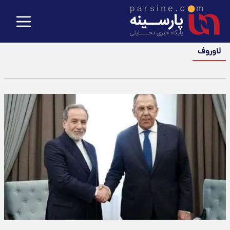
لاوروف