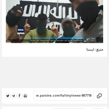
منبع:
ايسنا