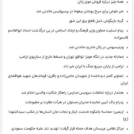
همه چیز درباره فروش موی زنان
خبر خوش برای سرخ پوشان بیفوما در پرسپولیس ماندنی شد
گربه بازیگوش دلیل قطع برق این شهر
پیام تسلیت معاون وزیر فرهنگ و ارشاد اسلامی در پی درگذشت استاد ابوالقاسم
قاسم‌زاده
وینیسیوس در رئال مادرید ماندنی شد
معادله جدید در تنگه هرمز؛ توافق تهران و مسقط خارج از سناریوی ترامپ
ترامپ از پایان سریع جنگ با ایران خبر داد
تصاویر کمتر دیده‌شده از شهیدان حاجی‌زاده و باقری؛ فرماندهان شهید هوافضای
ایران
هشدار درباره تخلفات سرویس مدارس؛ راهکار شکایت والدین اعلام شد
پدرام پاک آیین نماینده مدیران مسئول در هیأت نظارت بر مطبوعات
اربعین؛ حماسه باشکوه خدمت، ایثار و نجات جان انسان‌ها در مکتب سیدالشهدا
(ع)
مراکز نظامی عربستان هدف حمله قرار گرفت؛ تهدید تند علیه حکومت سعودی