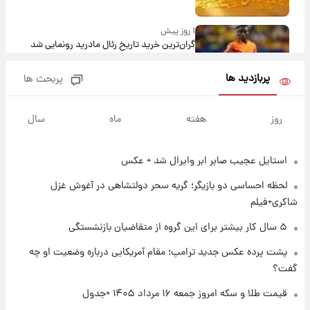
۱ روز پیش
گران‌ترین خرید تاریخ رئال مادرید رونمایی شد
پربازدید ها
پربحث ها
۱ روز پیش
پیش‌بینی بارش‌های گسترده با ورود ال‌نینو؛ کدام
روز
هفته
ماه
سال
روزها پربارش‌تر خواهند بود؟
استایل عجیب صابر ابر وایرال شد + عکس
۱ روز پیش
شماره پیراهن خریدهای جدید پرسپولیس اعلام
لحظه احساسی دو بازیگر؛ گریه سحر دولتشاهی در آغوش غزل
شد؛ تیکدری، محبی و سرگیف با اعداد ویژه
شاکری+فیلم
۱ روز پیش
۵ سال کار بیشتر برای این گروه از متقاضیان بازنشستگی
جزئیات فعال‌سازی «کیف پول ایران» اعلام
پشت پرده عکس جدید ترامپ؛ مقام آمریکایی درباره وضعیت او چه
شد+فیلم
گفت؟
۱ روز پیش
قیمت طلا و سکه امروز جمعه ۱۶ مرداد ۱۴۰۵ +جدول
تغییر تند قیمت محصولات ایران‌خودرو و سایپا