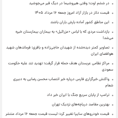
امروز پنجشنبه ۱۵ مرداد ۱۴۰۵ +جدول
در ششم اوت؛ وقتی هیروشیما در دیگ قیر می‌جوشید
قیمت دلار در بازار آزاد امروز جمعه ۱۶ مرداد ۱۴۰۵
۱ روز پیش
این مناطق کشور آماده بارش باران باشند
قیمت طلا و سکه امروز پنجشنبه ۱۵ مرداد ۱۴۰۵
بازداشت مردی که با لباس «عزرائیل» به بیماران بیمارستان خیره
می‌شد!
۱ روز پیش
شارژ جدید کالابرگ برای سه دهک؛ جزئیات اعلام
تصاویر کمتر دیده‌شده از شهیدان حاجی‌زاده و باقری؛ فرماندهان شهید
شد
هوافضای ایران
مراکز نظامی عربستان هدف حمله قرار گرفت؛ تهدید تند علیه حکومت
سعودی
واکنش خبرگزاری فارس درباره خبر انتصاب محسن رضایی به دبیری
شعام
ترامپ از پایان سریع جنگ با ایران خبر داد
بهترین مقاصد دریاچه‌های نزدیک تهران
قیمت خودروهای سایپا تغییر کرد؛ لیست قیمت جمعه ۱۶ مرداد منتشر