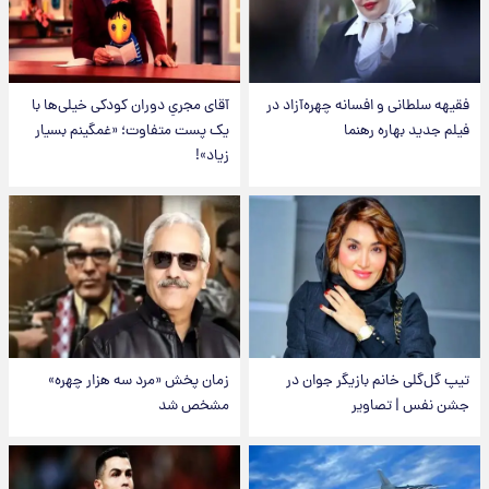
فقیهه سلطانی و افسانه چهره‌آزاد در
آقای مجریِ دوران کودکی خیلی‌ها با
فیلم جدید بهاره رهنما
یک پست متفاوت؛ «غمگینم بسیار
زیاد»!
تیپ گل‌گلی خانم بازیگر جوان در
زمان پخش «مرد سه هزار چهره»
جشن نفس | تصاویر
مشخص شد