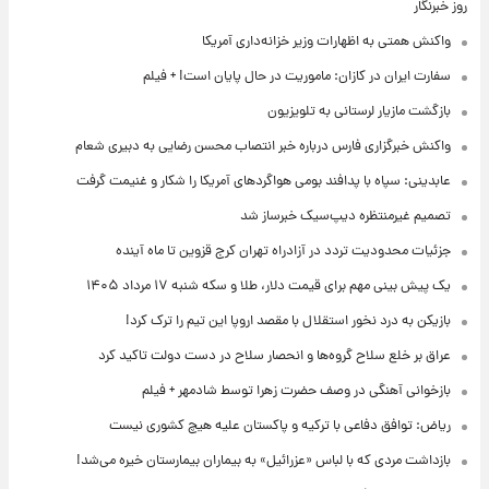
روز خبرنگار
واکنش همتی به اظهارات وزیر خزانه‌داری آمریکا
سفارت ایران در کازان: ماموریت در حال پایان است! + فیلم
بازگشت مازیار لرستانی به تلویزیون
واکنش خبرگزاری فارس درباره خبر انتصاب محسن رضایی به دبیری شعام
عابدینی: سپاه با پدافند بومی هواگردهای آمریکا را شکار و غنیمت گرفت
تصمیم غیرمنتظره دیپ‌سیک خبرساز شد
جزئیات محدودیت تردد در آزادراه تهران کرج قزوین تا ماه آینده
یک پیش ‌بینی مهم برای قیمت دلار، طلا و سکه شنبه ۱۷ مرداد ۱۴۰۵
بازیکن به درد نخور استقلال با مقصد اروپا این تیم را ترک کرد!
عراق بر خلع سلاح گروه‌ها و انحصار سلاح در دست دولت تاکید کرد
بازخوانی آهنگی در وصف حضرت زهرا توسط شادمهر + فیلم
ریاض: توافق دفاعی با ترکیه و پاکستان علیه هیچ کشوری نیست
بازداشت مردی که با لباس «عزرائیل» به بیماران بیمارستان خیره می‌شد!