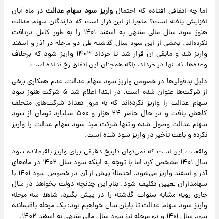
اما چه اتفاقی افتاده که احتمال
واریز سود سهام عدالت
در ماه آبان
افزایش یافته است؟ ماجرا از این قرار است که دارندگان سهام عدالت
هنوز سود سال مالی منتهی به اسفند ۱۴۰۱ را به طور کامل دریافت
نکرده‌اند. بخشی از این سود سال گذشته طی دو مرحله در آذر و اسفند
واریز شد و مابقی آن قرار شد تا خرداد ۱۴۰۳ واریز شود که برخلاف
وعده‌ها، نه تنها در خرداد، بلکه همچنان این اتفاق رخ نداده است.
دلیل بدقولی‌ها در خصوص واریز سود سهام عدالت، عدم همکاری برخی
از شرکت‌ها عنوان شده است. در ابتدا اعلام شد ۵ شرکت هنوز سود
سهام عدالت را واریز نکرده‌اند که به مرور تعداد شرکت‌های متخلف
کاهش یافت و در حال حاضر ۲۴ هزار و ۵۰۰ میلیارد تومان از سود
سهام عدالت وصول شده و تنها شرکت مپنا سود سهام عدالت را واریز
نکرده و باعث تأخیر در واریز سود شده است.
واقعیت این است که نمی‌توان تاریخ دقیقی برای واریز باقیمانده سود
سال ۱۴۰۱ مشخص کرد اما با توجه به اینکه سود سال ۱۴۰۲ در ماه‎‌های
آذر و اسفند واریز می‌شود، احتمالاً پیش از آن در خصوص سود ۱۴۰۱ با
سهامداران تعیین تکلیف شود. بنابراین چنانچه دولت بخواهد در سال
جاری رویه مشابه سنوات گذشته را در پیش بگیرد، شاهد سه مرحله
واریز سود سهام عدالت تا پایان سال خواهیم بود؛ یک مرحله باقیمانده
سود سال ۱۴۰۱ و دو مرحله نیز سود سال مالی منتهی به اسفند ۱۴۰۲.