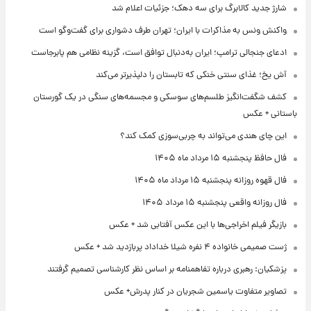
شارژ جدید کالابرگ برای سه دهک؛ جزئیات اعلام شد
واکنش ونس به مذاکرات با ایران؛ تهران طرف دشواری برای گفت‌وگو است
ادعای جنجالی ترامپ؛ ایران به‌دنبال توافق است، گزینه نظامی هم پابرجاست
آش یخ؛ غذای سنتی خنکی که تابستان را دلپذیرتر می‌کند
کشف شگفت‌انگیز طلسم‌های سوسکی و مجسمه‌های سنگی در یک گورستان
باستانی + عکس
این چای هندی می‌تواند به چربی‌سوزی کمک کند؟
فال حافظ پنجشنبه ۱۵ مرداد ماه ۱۴۰۵
فال قهوه روزانه پنجشنبه ۱۵ مرداد ماه ۱۴۰۵
فال روزانه واقعی پنجشنبه ۱۵ مرداد ۱۴۰۵
بازیگر فیلم اخراجی‌ها با این عکس آفتابی شد + عکس
ژست صمیمی خانواده ۴ نفره شیلا خداداد پربازدید شد + عکس
پزشکیان: رهبری درباره تفاهمنامه بر اساس نظر کارشناسی تصمیم گرفتند
تصاویر متفاوت یاسمین شجریان در کنار پدرش+ عکس