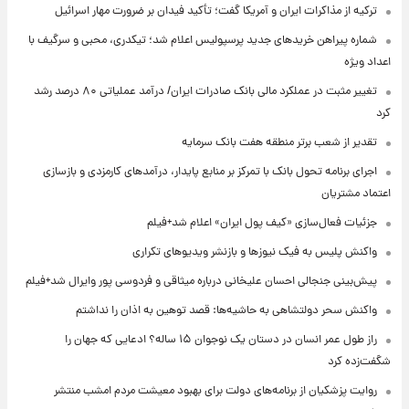
ترکیه از مذاکرات ایران و آمریکا گفت؛ تأکید فیدان بر ضرورت مهار اسرائیل
شماره پیراهن خریدهای جدید پرسپولیس اعلام شد؛ تیکدری، محبی و سرگیف با
اعداد ویژه
تغییر مثبت در عملکرد مالی بانک صادرات ایران/ درآمد عملیاتی ۸۰ درصد رشد
کرد
تقدیر از شعب برتر منطقه هفت بانک سرمایه
اجرای برنامه تحول بانک با تمرکز بر منابع پایدار، درآمدهای کارمزدی و بازسازی
اعتماد مشتریان
جزئیات فعال‌سازی «کیف پول ایران» اعلام شد+فیلم
واکنش پلیس به فیک نیوزها و بازنشر ویدیوهای تکراری
پیش‌بینی جنجالی احسان علیخانی درباره میثاقی و فردوسی پور وایرال شد+فیلم
واکنش سحر دولتشاهی به حاشیه‌ها: قصد توهین به اذان را نداشتم
راز طول عمر انسان در دستان یک نوجوان ۱۵ ساله؟ ادعایی که جهان را
شگفت‌زده کرد
روایت پزشکیان از برنامه‌های دولت برای بهبود معیشت مردم امشب منتشر