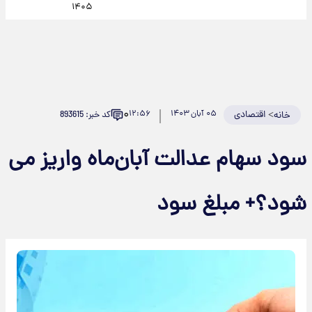
۱۴۰۵
۰
>
اقتصادی
۰۵ آبان ۱۴۰۳
۱۲:۵۶
کد خبر: 893615
خانه
سود سهام عدالت آبان‌ماه واریز می
شود؟+ مبلغ سود