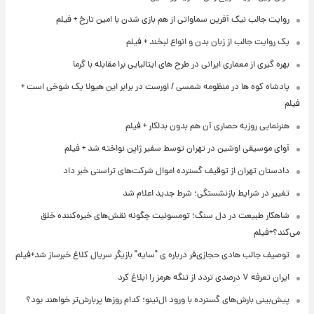
روایت جالب نیک آفرین سماواتی از هم بازی شدن با امین تارخ + فیلم
یک روایت جالب از زبان بدن و انواع لبخند + فیلم
بهره گیری از معماری ایرانی در طرح های ایتالیایی برا مقابله با گرما
پادشاه کوه ها در منظومه شمسی / اورست در برابر این هیولا یک شوخی است +
فیلم
هنرنمایی روزبه حصاری آن هم بدون بدلکار + فیلم
آوای موسیقی اوشین در تهران توسط سفیر ژاپن نواخته شد + فیلم
دادستان تهران از توقیف گسترده اموال شرکت‌های تراستی خبر داد
تغییر در شرایط بازنشستگی؛ شرط جدید اعلام شد
شاهکار طبیعت در دل سنگ؛ تومسونیت چگونه نقش‌های خیره‌کننده خلق
می‌کند؟+فیلم
توصیف جالب هادی حجازی‌فر درباره ی "سایه" بازیگر سریال کلاغ خبرساز شد+فیلم
ایران تعرفه ۷ درصدی تردد از تنگه هرمز را ابلاغ کرد
پیش‌بینی بارش‌های گسترده با ورود ال‌نینو؛ کدام روزها پربارش‌تر خواهند بود؟