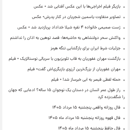
بازیگر فیلم اخراجی‌ها با این عکس آفتابی شد + عکس
۱۶ ساعت پیش
فال حافظ پنجشنبه ۱۵ مرداد ماه ۱۴۰۵
تصاویر متفاوت یاسمین شجریان در کنار پدرش+ عکس
ژست صمیمی خانواده ۴ نفره شیلا خداداد پربازدید شد + عکس
۱۷ ساعت پیش
واکنش سحر دولتشاهی به حاشیه‌ها: قصد توهین به اذان را نداشتم
فال قهوه روزانه پنجشنبه ۱۵ مرداد ماه ۱۴۰۵
جزئیات شرط ایران برای بازگشایی تنگه هرمز
بازگشت مهران غفوریان به قاب تلویزیون با سریالی نوستالژیک + فیلم
۱۸ ساعت پیش
فال روزانه واقعی پنجشنبه ۱۵ مرداد ۱۴۰۵
مهران غفوریان از بزرگ‌ترین آرزوی بازیگری‌اش گفت+ فیلم
حمله لفظی قیصر به ابی خبرساز شد! + فیلم
۱ روز پیش
راز طول عمر انسان در دستان یک نوجوان ۱۵ ساله؟ ادعایی که جهان
ارزش سهام عدالت برای امروز چهارشنبه ۱۴ مرداد
را شگفت‌زده کرد
+ جدول
فال روزانه واقعی پنجشنبه ۱۵ مرداد ۱۴۰۵
۱ روز پیش
فال قهوه روزانه پنجشنبه ۱۵ مرداد ماه ۱۴۰۵
آغاز طرح جدید فروش مشارکت در تولید سایپا؛
نام خودرو، مبلغ پیش پرداخت و زمان تحویل |
فال حافظ پنجشنبه ۱۵ مرداد ماه ۱۴۰۵