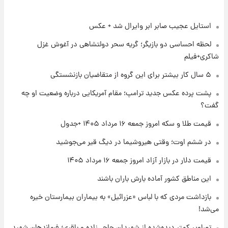
استایل عجیب صابر ابر وایرال شد + عکس
۱ روز پیش
شماره پیراهن خریدهای جدید پرسپولیس اعلام
لحظه احساسی دو بازیگر؛ گریه سحر دولتشاهی در آغوش غزل
شد؛ تیکدری، محبی و سرگیف با اعداد ویژه
شاکری+فیلم
۱ روز پیش
۵ سال کار بیشتر برای این گروه از متقاضیان بازنشستگی
جزئیات فعال‌سازی «کیف پول ایران» اعلام
پشت پرده عکس جدید ترامپ؛ مقام آمریکایی درباره وضعیت او چه
شد+فیلم
گفت؟
۱ روز پیش
قیمت طلا و سکه امروز جمعه ۱۶ مرداد ۱۴۰۵ +جدول
تغییر تند قیمت محصولات ایران‌خودرو و سایپا
امروز پنجشنبه ۱۵ مرداد ۱۴۰۵ +جدول
در ششم اوت؛ وقتی هیروشیما در دیگ قیر می‌جوشید
قیمت دلار در بازار آزاد امروز جمعه ۱۶ مرداد ۱۴۰۵
۱ روز پیش
این مناطق کشور آماده بارش باران باشند
قیمت طلا و سکه امروز پنجشنبه ۱۵ مرداد ۱۴۰۵
بازداشت مردی که با لباس «عزرائیل» به بیماران بیمارستان خیره
می‌شد!
۱ روز پیش
شارژ جدید کالابرگ برای سه دهک؛ جزئیات اعلام