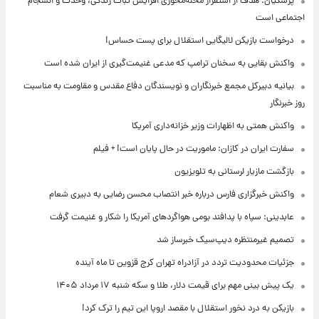
پزشکیان: هدف از استقرار محله‌محوری افزایش ثبات زندگی، وحدت و انسجام
اجتماعی است
درخواست بازیکن لالیگایی استقلال برای پست حساس!
واکنش بقایی به سخنان ترامپ که مدعی غنیمت‌گیری از ایران شده است
بیانیه دبیرکل مجمع خبرنگاران و نویسندگان دفاع مقدس و مقاومت به مناسبت
روز خبرنگار
واکنش همتی به اظهارات وزیر خزانه‌داری آمریکا
سفارت ایران در کازان: ماموریت در حال پایان است! + فیلم
بازگشت مازیار لرستانی به تلویزیون
واکنش خبرگزاری فارس درباره خبر انتصاب محسن رضایی به دبیری شعام
عابدینی: سپاه با پدافند بومی هواگردهای آمریکا را شکار و غنیمت گرفت
تصمیم غیرمنتظره دیپ‌سیک خبرساز شد
جزئیات محدودیت تردد در آزادراه تهران کرج قزوین تا ماه آینده
یک پیش ‌بینی مهم برای قیمت دلار، طلا و سکه شنبه ۱۷ مرداد ۱۴۰۵
بازیکن به درد نخور استقلال با مقصد اروپا این تیم را ترک کرد!