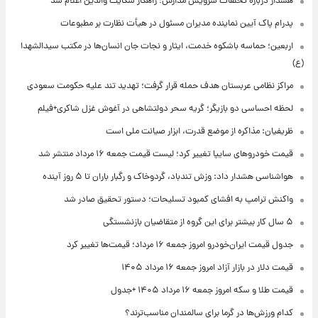
هشدار درباره تخلفات سرویس مدارس؛ راهکار شکایت والدین اعلام شد
پدرام پاک آیین نماینده مدیران مسئول در هیأت نظارت بر مطبوعات
اربعین؛ حماسه باشکوه خدمت، ایثار و نجات جان انسان‌ها در مکتب سیدالشهدا
(ع)
مراکز نظامی عربستان هدف حمله قرار گرفت؛ تهدید تند علیه حکومت سعودی
لحظه احساسی دو بازیگر؛ گریه سحر دولتشاهی در آغوش غزل شاکری+فیلم
ظریفیان: مذاکره از موضع قدرت، ابزار صیانت ملی است
قیمت خودروهای سایپا تغییر کرد؛ لیست قیمت جمعه ۱۶ مرداد منتشر شد
هواشناسی هشدار داد: وزش تندباد، گردوخاک و رگبار باران تا ۵ روز آینده
واکنش ترامپ به افشای کمبود تسلیحات؛ دستور تحقیق صادر شد
۵ سال کار بیشتر برای این گروه از متقاضیان بازنشستگی
جدول قیمت ایران‌خودرو امروز جمعه ۱۶ مرداد؛ قیمت‌ها تغییر کرد
قیمت دلار در بازار آزاد امروز جمعه ۱۶ مرداد ۱۴۰۵
قیمت طلا و سکه امروز جمعه ۱۶ مرداد ۱۴۰۵ +جدول
کدام ورزش‌ها در گرما برای سالمندان مناسب‌ترند؟