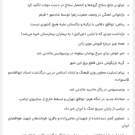
عراق بر خلع سلاح گروه‌ها و انحصار سلاح در دست دولت تاکید کرد
بازخوانی آهنگی در وصف حضرت زهرا توسط شادمهر + فیلم
ریاض: توافق دفاعی با ترکیه و پاکستان علیه هیچ کشوری نیست
بازداشت مردی که با لباس «عزرائیل» به بیماران بیمارستان خیره می‌شد!
همه چیز درباره فروش موی زنان
خبر خوش برای سرخ پوشان بیفوما در پرسپولیس ماندنی شد
گربه بازیگوش دلیل قطع برق این شهر
پیام تسلیت معاون وزیر فرهنگ و ارشاد اسلامی در پی درگذشت استاد ابوالقاسم
قاسم‌زاده
وینیسیوس در رئال مادرید ماندنی شد
معادله جدید در تنگه هرمز؛ توافق تهران و مسقط خارج از سناریوی ترامپ
ترامپ از پایان سریع جنگ با ایران خبر داد
تصاویر کمتر دیده‌شده از شهیدان حاجی‌زاده و باقری؛ فرماندهان شهید هوافضای
ایران