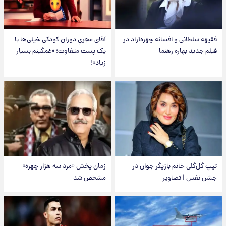
فقیهه سلطانی و افسانه چهره‌آزاد در
آقای مجریِ دوران کودکی خیلی‌ها با
فیلم جدید بهاره رهنما
یک پست متفاوت؛ «غمگینم بسیار
زیاد»!
تیپ گل‌گلی خانم بازیگر جوان در
زمان پخش «مرد سه هزار چهره»
جشن نفس | تصاویر
مشخص شد