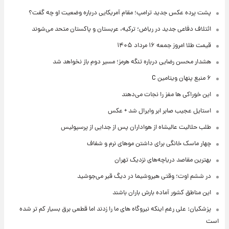
پشت پرده عکس جدید ترامپ؛ مقام آمریکایی درباره وضعیت او چه گفت؟
ائتلاف دفاعی جدید در ریاض؛ ترکیه، عربستان و پاکستان متحد می‌شوند
قیمت طلا امروز جمعه ۱۶ مرداد ۱۴۰۵
هشدار محسن رضایی درباره تنگه هرمز؛ مسیر دوم باز نخواهد شد
۶ منبع پنهان ویتامین C
این خوراکی ها مغز را نجات می‌دهند
استایل عجیب صابر ابر وایرال شد + عکس
طلب حلالیت عالیشاه از هواداران پس از جدایی از پرسپولیس
چهار ماسک خانگی برای داشتن موهای نرم و شفاف
بهترین مقاصد دریاچه‌های نزدیک تهران
در ششم اوت؛ وقتی هیروشیما در دیگ قیر می‌جوشید
این مناطق کشور آماده بارش باران باشند
پزشکیان: علی رغم اینکه نیروگاه های ما را زدند اما قطعی برق بسیار کم تر شده
است