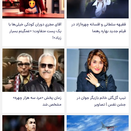
فقیهه سلطانی و افسانه چهره‌آزاد در
آقای مجریِ دوران کودکی خیلی‌ها با
فیلم جدید بهاره رهنما
یک پست متفاوت؛ «غمگینم بسیار
زیاد»!
تیپ گل‌گلی خانم بازیگر جوان در
زمان پخش «مرد سه هزار چهره»
جشن نفس | تصاویر
مشخص شد