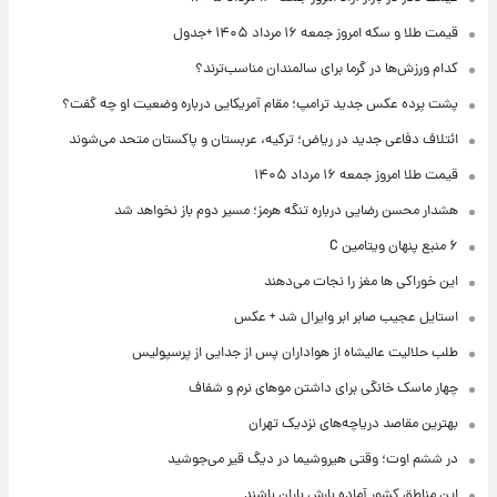
قیمت طلا و سکه امروز جمعه ۱۶ مرداد ۱۴۰۵ +جدول
کدام ورزش‌ها در گرما برای سالمندان مناسب‌ترند؟
پشت پرده عکس جدید ترامپ؛ مقام آمریکایی درباره وضعیت او چه گفت؟
ائتلاف دفاعی جدید در ریاض؛ ترکیه، عربستان و پاکستان متحد می‌شوند
قیمت طلا امروز جمعه ۱۶ مرداد ۱۴۰۵
هشدار محسن رضایی درباره تنگه هرمز؛ مسیر دوم باز نخواهد شد
۶ منبع پنهان ویتامین C
این خوراکی ها مغز را نجات می‌دهند
استایل عجیب صابر ابر وایرال شد + عکس
طلب حلالیت عالیشاه از هواداران پس از جدایی از پرسپولیس
چهار ماسک خانگی برای داشتن موهای نرم و شفاف
بهترین مقاصد دریاچه‌های نزدیک تهران
در ششم اوت؛ وقتی هیروشیما در دیگ قیر می‌جوشید
این مناطق کشور آماده بارش باران باشند