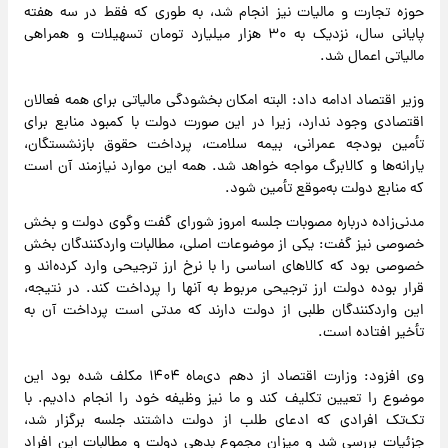
حوزه تجارت و مالیات نیز انجام شد، به طوری که فقط در سه هفته
پایانی سال، نزدیک به ۳۰ هزار میلیارد تومان تسهیلات و همراهی
مالیاتی اعمال شد.
وزیر اقتصاد ادامه داد: البته امکان بخشودگی مالیاتی برای همه فعالان
اقتصادی وجود ندارد، زیرا در این صورت دولت با کمبود منابع برای
تأمین بودجه عمرانی، بیمه سلامت، پرداخت حقوق بازنشستگان،
یارانه‌ها و کالابرگ مواجه خواهد شد. همه این موارد نیازمند آن است
که منابع دولت به‌موقع تأمین شود.
مدنی‌زاده درباره مصوبات جلسه امروز شورای گفت وگوی دولت و بخش
خصوصی نیز گفت: یکی از موضوعات اصلی، مطالبات واردکنندگان بخش
خصوصی بود که کالاهای اساسی را با نرخ ارز ترجیحی وارد کرده‌اند و
قرار بوده دولت ارز ترجیحی مربوط به آنها را پرداخت کند. در نتیجه،
این واردکنندگان طلبی از دولت دارند که مدتی است پرداخت آن به
تأخیر افتاده است.
وی افزود: وزارت اقتصاد از دهم دی‌ماه ۱۴۰۴ مکلف شده بود این
موضوع را تعیین تکلیف کند و ما نیز وظیفه خود را انجام دادیم. با
تک‌تک افرادی که ادعای طلب از دولت داشتند جلسه برگزار شد،
جزئیات بررسی شد و میزان مجموع بدهی دولت و مطالبات این افراد