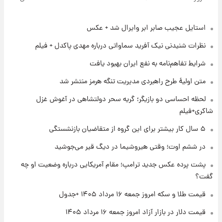
روزها پربارش‌تر خواهند بود؟
استایل عجیب صابر ابر وایرال شد + عکس
۱ روز پیش
شماره پیراهن خریدهای جدید پرسپولیس اعلام
نظرات شنیدنی نیک آفرید سماواتی درباره مهدی پاکدل + فیلم
شد؛ تیکدری، محبی و سرگیف با اعداد ویژه
شرایط تفاهم‌نامه به نفع ایران بهبود یافت
۱ روز پیش
متن اولیۀ طرح راهبردی مدیریت تنگه هرمز منتشر شد
جزئیات فعال‌سازی «کیف پول ایران» اعلام
شد+فیلم
لحظه احساسی دو بازیگر؛ گریه سحر دولتشاهی در آغوش غزل
شاکری+فیلم
۱ روز پیش
۵ سال کار بیشتر برای این گروه از متقاضیان بازنشستگی
تغییر تند قیمت محصولات ایران‌خودرو و سایپا
امروز پنجشنبه ۱۵ مرداد ۱۴۰۵ +جدول
در ششم اوت؛ وقتی هیروشیما در دیگ قیر می‌جوشید
پشت پرده عکس جدید ترامپ؛ مقام آمریکایی درباره وضعیت او چه
۱ روز پیش
گفت؟
قیمت طلا و سکه امروز پنجشنبه ۱۵ مرداد ۱۴۰۵
قیمت طلا و سکه امروز جمعه ۱۶ مرداد ۱۴۰۵ +جدول
قیمت دلار در بازار آزاد امروز جمعه ۱۶ مرداد ۱۴۰۵
۱ روز پیش