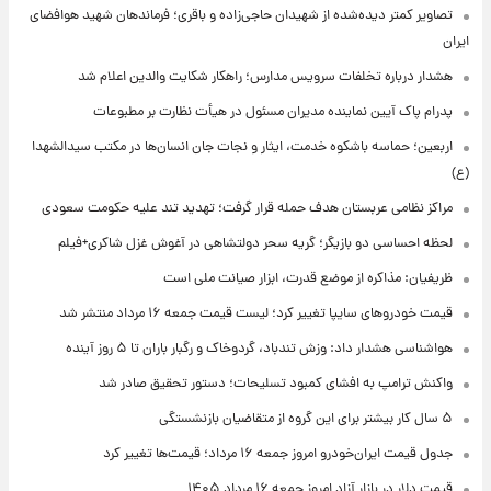
تصاویر کمتر دیده‌شده از شهیدان حاجی‌زاده و باقری؛ فرماندهان شهید هوافضای
ایران
هشدار درباره تخلفات سرویس مدارس؛ راهکار شکایت والدین اعلام شد
پدرام پاک آیین نماینده مدیران مسئول در هیأت نظارت بر مطبوعات
اربعین؛ حماسه باشکوه خدمت، ایثار و نجات جان انسان‌ها در مکتب سیدالشهدا
(ع)
مراکز نظامی عربستان هدف حمله قرار گرفت؛ تهدید تند علیه حکومت سعودی
لحظه احساسی دو بازیگر؛ گریه سحر دولتشاهی در آغوش غزل شاکری+فیلم
ظریفیان: مذاکره از موضع قدرت، ابزار صیانت ملی است
قیمت خودروهای سایپا تغییر کرد؛ لیست قیمت جمعه ۱۶ مرداد منتشر شد
هواشناسی هشدار داد: وزش تندباد، گردوخاک و رگبار باران تا ۵ روز آینده
واکنش ترامپ به افشای کمبود تسلیحات؛ دستور تحقیق صادر شد
۵ سال کار بیشتر برای این گروه از متقاضیان بازنشستگی
جدول قیمت ایران‌خودرو امروز جمعه ۱۶ مرداد؛ قیمت‌ها تغییر کرد
قیمت دلار در بازار آزاد امروز جمعه ۱۶ مرداد ۱۴۰۵