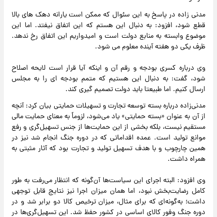
مدنی زاده در پاسخ به این سئوال که ممکن است یارانه دهک های بالا
قطع شود، افزود: به دنبال این هستم که این اتفاق نیفتد. اما این
موضوع وابسته به منابع دولت است و امیدواریم این اتفاق رخ ندهد.
ظرف یکی دو هفته آینده معلوم می شود.
وی درباره کسری بودجه و رقم آن و اینکه آیا قرار است لایحه اصلاح
شود، گفت: به دنبال این هستیم که متمم بودجه ای را به مجلس
ارسال کنیم. اما طبیعتا باید دولت تصمیم گیری کند.
مدنی‌زاده درباره بسته توسعه تجارت و تسهیلات حمایتی بیان کرد: آنچه
از آن به عنوان «بسته حمایتی» یاد می‌شود، لزوماً به معنای حمایت مالی
مستقیم نیست، بلکه بخشی از این حمایت‌ها از جنس تسهیل‌گری و رفع
موانع تولید است. عمده اقداماتی که در دوره جنگ انجام شد نیز در
همین چارچوب و با هدف تسهیل تولید و تجارت بود که آثار مثبتی به
همراه داشت.
وی افزود: البته اجرای این سیاست‌ها آن‌گونه که انتظار می‌رفت به طور
کامل رضایت‌بخش نبود، اما همان میزان اجرا نیز نتایج قابل توجهی
داشت؛ به‌گونه‌ای که برای مثال، میزان ترخیص کالا دو برابر شد و در
دوره جنگ وفور کالای اساسی در کشور حفظ شد. این تسهیل‌گری‌ها در