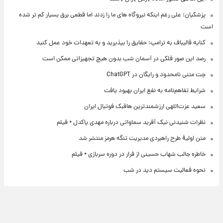
پزشکیان: علی رغم اینکه نیروگاه های ما را زدند اما قطعی برق بسیار کم تر شده
است
کنایه قالیباف به ترامپ: حقایق را بپذیرید و به تعهدات خود عمل کنید
رصد این صور فلکی در آسمان شب بدون هیچ تجهیزاتی ممکن است
چت متنی نامحدود و رایگان در ChatGPT
شرایط تفاهم‌نامه به نفع ایران بهبود یافت
سعید عزت‌اللهی ارزشمندترین هافبک فوتبال ایران
نظرات شنیدنی نیک آفرید سماواتی درباره مهدی پاکدل + فیلم
متن اولیۀ طرح راهبردی مدیریت تنگه هرمز منتشر شد
خاطره جالب شهاب حسینی از فرار در دوره سربازی + فیلم
نحوه فعالیت سیستم دید در شب