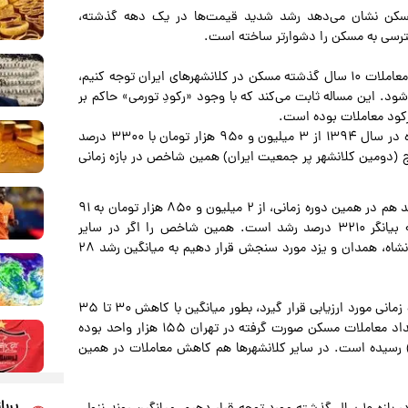
ار مسکن نشان می‌دهد رشد شدید قیمت‌ها در یک دهه گذشته،
ترسی به مسکن را دشوارتر ساخته است.
به عنوان نمونه اگر به تغییرات صورت گرفته در شاخص قیمت معاملات ۱۰ سال گذشته مسکن در کلانشهرهای ایران توجه کنیم،
د. این مساله ثابت می‌کند که با وجود «رکودِ تورمی» حاکم بر
رکود معاملات بوده است.
در کلانشهر تهران میانگین قیمت هرمترمربع مسکن معامله شده در سال ۱۳۹۴ از ۳ میلیون و ۹۵۰ هزار تومان با ۳۳۰۰ درصد
هر کرج (دومین کلانشهر پر جمعیت ایران) همین شاخص در بازه زمانی
میانگین قیمت هر مترمربع مسکن معامله شده در کلانشهر مشهد هم در همین دوره زمانی، از ۲ میلیون و ۸۵۰ هزار تومان به ۹۱
میلیون و ۵۰۰ هزار تومان در سال گذشته افزایش یافته که بیانگر ۳۲۱۰ درصد رشد است. همین شاخص را اگر در سایر
کلانشهرهای کشور نظیر اصفهان، تبریز، شیراز، رشت، اراک، کرمانشاه، همدان و یزد مورد سنجش قرار دهیم به میانگین رشد ۲۸
با وجود این اگر تعداد معاملات مسکن کلانشهرها در همین بازه زمانی مورد ارزیابی قرار گیرد، بطور میانگین با کاهش ۳۰ تا ۳۵
درصدی روبه‌رو خواهیم شد. به عنوان نمونه در سال ۱۳۹۴ تعداد معاملات مسکن صورت گرفته در تهران ۱۵۵ هزار واحد بوده
 حدود ۹۵ هزار واحد (۴۰ درصد کاهش) رسیده است. در سایر کلانشهرها هم کاهش معاملات در همین
پربا