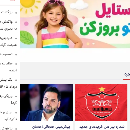
بازگشت ما
واکنش خب
به دبیری شع
عابدینی: 
غنیمت گرف
تصمیم غی
جزئیات مح
آینده
جره
مرداد ۱۴۰۵
بازیکن به
کرد!
عراق بر 
تاکید کرد
شماره پیراهن خریدهای جدید
پیش‌بینی جنجالی احسان
بازخوانی