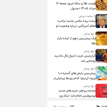
قیمت طلا و سکه امروز جمعه ۱۶
مرداد ۱۴۰۵ +جدول
۱۱ ساعت پیش
پشت پرده عکس جدید ترامپ؛
مقام آمریکایی درباره وضعیت او
چه گفت؟
۱ روز پیش
یک پیش‌بینی مهم از آینده بازار
طلا
۱ روز پیش
گران‌ترین خرید تاریخ رئال مادرید
رونمایی شد
۱ روز پیش
پیش‌بینی بارش‌های گسترده با
ورود ال‌نینو؛ کدام روزها پربارش‌تر
خواهند بود؟
۱ روز پیش
شماره پیراهن خریدهای جدید
پرسپولیس اعلام شد؛ تیکدری،
محبی و سرگیف با اعداد ویژه
۱ روز پیش
زدید ها