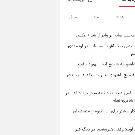
پربحث ها
جزئیات فعال‌سازی «کیف پول
ایران» اعلام شد+فیلم
هفته
ماه
سال
۱ روز پیش
تغییر تند قیمت محصولات
ایران‌خودرو و سایپا امروز پنجشنبه
عجیب صابر ابر وایرال شد + عکس
۱۵ مرداد ۱۴۰۵ +جدول
۱ روز پیش
قیمت طلا و سکه امروز پنجشنبه
یدنی نیک آفرید سماواتی درباره مهدی
۱۵ مرداد ۱۴۰۵
لم
۱ روز پیش
اهم‌نامه به نفع ایران بهبود یافت
شارژ جدید کالابرگ برای سه
دهک؛ جزئیات اعلام شد
ۀ طرح راهبردی مدیریت تنگه هرمز منتشر
اسی دو بازیگر؛ گریه سحر دولتشاهی در
شاکری+فیلم
کار بیشتر برای این گروه از متقاضیان
اوت؛ وقتی هیروشیما در دیگ قیر