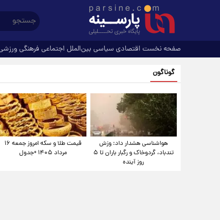
صفحه نخست
اقتصادی
سیاسی
بین‌الملل
اجتماعی
فرهنگی
ورزشی
گوناگون
هواشناسی هشدار داد: وزش
قیمت طلا و سکه امروز جمعه ۱۶
تندباد، گردوخاک و رگبار باران تا ۵
مرداد ۱۴۰۵ +جدول
روز آینده