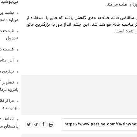
می‌جوشید
ه را طلب می‌کند.
پشت پرد
متقاضی فاقد خانه به حدی کاهش یافته که حتی با استفاده از
درباره وض
 دولت و سیستم بانکی، حداقل ۷۳ سال دیگر صاحب خانه خواهند شد. این چشم انداز دور به بزرگترین مانع
یل شده است.
+جدول
قیمت دلار د
این مناط
بهترین م
تصاویر ک
باقری؛ فرم
مراکز نظ
تهدید تند
ائتلاف د
پاکستان مت