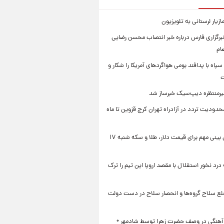
زیار لرستانی به تلویزیون
رگزاری فارس درباره خبر انتصاب محسن رضایی
ام
سپاه با پدافند بومی هواگردهای آمریکا را شکار و
ت
رمنتظره دیپ‌سیک خبرساز شد
دودیت تردد در آزادراه تهران کرج قزوین تا ماه
یک پیش ‌بینی مهم برای قیمت دلار، طلا و سکه شنبه ۱۷
 درد نخور استقلال با مقصد اروپا این تیم را ترک
خلع سلاح گروه‌ها و انحصار سلاح در دست دولت
 آهنگی در وصف حضرت زهرا توسط شادمهر +