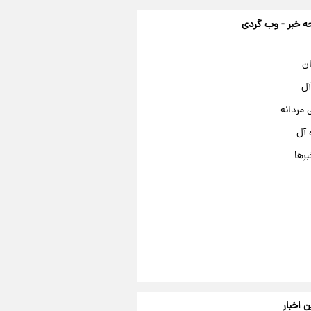
 خبر - وب گردی
ان
آل
مردانه
 آل
برها
ن اخبار