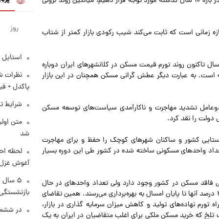
البته اگر کاهش تجمیعی معاملات مسکن کلانشهرهای ایران را در بازه ۱۰ سال گذشته مورد توجه قرار دهیم، میانگین روند نزولی
روز
ه زمانی است که ثابت می‌کند شیب رکودی بازار کمتر از شتاب
استایل 
امسال تاکنون روند تورم قیمت مسکن در کلانشهرهای ایران دوباره
نظرات شن
یمت‌ها افزایش یافته است. به عبارت دیگر عطش گرانی مسکن همچنان در این بازار
پاکدل + فی
شرایط تف
کن در کلانشهرها طی این دوره ۱۰ ساله از دوعامل تشدید مهاجرت و ناکارآمدی سیاست‌های توسعه مسکن
 دولت را نقد کرد.
متن اولی
شد
‌اند جمعیت روستایی کشور و ساکنان شهرهای کوچک را حفظ و برای مهاجرت
عداد واحدهای مسکونی ساخته شده در کشور طی این دوره بسیار
لحظه احس
آغوش غزل 
۵ سال 
غ بر ۶ میلیون متقاضی واقعی فاقد مسکن در کشور وجود دارد ولی تعداد واحدهای در حال
بازنشستگی
ساخت کمتر از ۸۰۰ هزار واحد هستند که در بهترین شرایط ۳۵ درصد آنها تا پایان امسال به بهره‌برداری می‌رسند. همین تقاضای
ه تورم نهاده‌های تولید و کاهش میزان سرمایه گذاری در بازار،
در ششم 
تلخ که خرید مسکن ملکی برای اغلب متقاضیان در ایران به یک