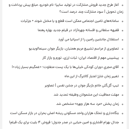
آغاز طرح جدید فروش مشارکت در تولید سایپا؛ نام خودرو، مبلغ پیش پرداخت و
زمان تحویل | سود مشارکت چند درصد است؟
سامانه‌های تامین اجتماعی ممکن است قطع و یا مختل شوند + جزئیات
فقیهه سلطانی و افسانه چهره‌آزاد در فیلم جدید بهاره رهنما
استقلال جانشین رامین را از اسپانیا می آورد
تصاویری از مراسم تشییع مریم همتیان، بازیگر جوان سینما/ویدیو
پیشبینی مهم از اقتصاد ایران: ثبات ارزی، تورم و بازار کار
آقای مجریِ دوران کودکی خیلی‌ها با یک پست متفاوت؛ «غمگینم بسیار زیاد»!
تغییر زمان شارژ اعتبار کالابرگ از این ماه
تیپ گل‌گلی خانم بازیگر جوان در جشن نفس | تصاویر
مهلت معافیت این مشمولان وظیفه تمدید شد
زمان پخش «مرد سه هزار چهره» مشخص شد
بنگاه‌داری و تملک هزاران واحد مسکونی ریشه اصلی بحران در بازار مسکن است
جدال بهرام افشاری و امین حیایی در صدر جدول؛ فروش ۴ بلیت برای یک فیلم!