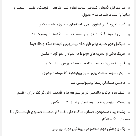
شرایط تازه فروش اقساطی سایپا اعلام شد؛ شاهین، کوییک، اطلس، سهند و
ساینا با اقساط بلندمدت + جدول
قابلیت پرطرفدار آیفون راهی رایانه‌های ویندوزی شد+ عکس
بقایی درباره مذاکرات تهران و مسقط بر سر تنگه هرمز توضیح داد
سیگنال‌های جدید برای بازار طلا؛ پیش‌بینی قیمت سکه و طلا فردا
آمریکا برخی از تحریم‌های مربوط به سپاه را لغو کرد + عکس
قدرت نمایی نوید محمدزاده به سبک بروس لی + عکس
ارزش سهام عدالت برای امروز چهارشنبه ۱۴ مرداد + جدول
محسن مسلمان رسما پرسپولیسی شد
اشک های پائولو مالدینی در مراسم هم بازی قدیمی اش فرانکو بارزی + فیلم
پست مفهومی جدید پویا امینی وایرال شد + عکس
پشت پرده‌ مسدودی حساب شرکت ملی نفت / از ضمانت صندوق بازنشستگی تا
صف ۳ بانک طلبکار
یک پژوهش مهم درخصوص پروتئین مورد نیاز بدن