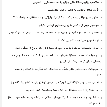
منتخب بهترین خانه های جهان به لحاظ معماری + تصاویر
قراردادهای نجومی به والیبال ایران هم رسید
سفر رسمی عراقچی به پاکستان / آیا یک رایزنی مهم منطقه‌ای در راه است؟
رونمایی چین از تاکسی های پرنده فوق لوکس+ فیلم
انتشار اطلاعیه مهم آموزش و پرورش در خصوص امتحانات نهایی دانش‌آموزان
این قانون سربازی به نفع بیرانوند شد!
تلاش ناامیدانه‌ دولت دونالد ترامپ در پیدا کردن راه خروج از جنگ با ایران
در چهار ماه نخست ۱۴۰۵ رقم خورد؛ پرداخت بیش از ۸ همت وام ازدواج به
زوج‌های جوان توسط بانک ملی ایران
سرنوشت عجیب این هتل بزرگ در ارمنستان که هرگز به بهره‌برداری نرسید +
تصاویر
ادعای جدید وزیر خزانه‌داری آمریکا درخصوص توافق برای بازگشایی تنگه هرمز
۱۰۰ هکتار از تالاب میانکاله در آتش عمدی خاکستر شد + تصاویر
پزشکیان: وحدت و همبستگی کشورهای اسلامی می‌تواند زمینه غلبه حق بر باطل
را فراهم کند