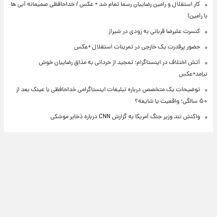
کار استقلال و رامین رضاییان رسما تمام شد + عکس / خداحافظی صمیمانه آبی ها
با رامین!
کنسرت علیرضا قربانی به زودی در شیراز
حضور پرقدرت یک خارجی در تمرینات استقلال +عکس
آتش اختلاف در اینستاگرام؛ تمجید از حردانی به مذاق رضاییان خوش
نیامد+عکس
توضیحات یک متخصص درباره تبلیغات اینستاگرامی خداحافظی با عینک بعد از
۵۰ سالگی؛ واقعیت یا شایعه؟
واکنش تند وزیر جنگ آمریکا به گزارش CNN درباره ذخایر موشکی