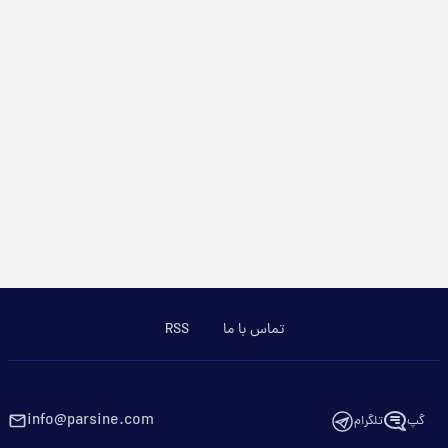
تماس با ما
RSS
info@parsine.com
گپ
تلگرام