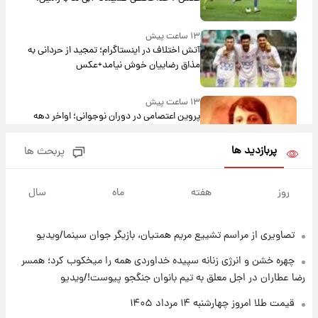
۱۳ ساعت پیش
آتش اختلاف در اینستاگرام؛ تمجید از حردانی به
مذاق رضاییان خوش نیامد+عکس
۱۳ ساعت پیش
پروین اعتصامی در دوران نوجوانی؛ اواخر دهه
۱۲۹۰ شمسی
پربازدید ها
پربحث ها
۱۳ ساعت پیش
قدرت‌نمایی نظامی چین؛ بمب‌افکن حامل موشک
روز
هفته
ماه
سال
هسته‌ای در آسمان ظاهر شد
تصاویری از مراسم تشییع مریم همتیان، بازیگر جوان سینما/ویدیو
۱۴ ساعت پیش
رونالدو از گنجینه خودروهای لوکسش رونمایی
چهره خشن و انرژی زنانه سپیده خداوردی همه را میخکوب کرد؛ همسر
کرد
رضا عطاران در اجل معلق به تیم بانوان جنگجو پیوست!/ویدیو
۱۶ ساعت پیش
قیمت طلا امروز چهارشنبه ۱۴ مرداد ۱۴۰۵
قیمت دلار در بازار آزاد امروز چهارشنبه ۱۴ مرداد