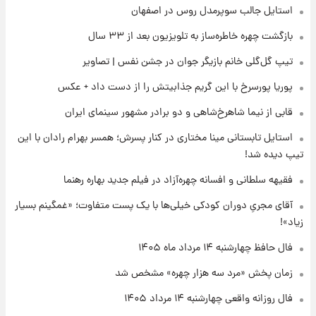
استایل جالب سوپرمدل روس در اصفهان
۱۴۰۵/ نرخ‌ها ثابت ماند؟ +جدول
بازگشت چهره خاطره‌ساز به تلویزیون بعد از ۳۳ سال
۱۶ ساعت پیش
تیپ گل‌گلی خانم بازیگر جوان در جشن نفس | تصاویر
علی مطهری: اجرای کامل تفاهم‌نامه اسلام‌آباد،
پیروزی بزرگ‌تری برای ایران است
پوریا پورسرخ با این گریم جذابیتش را از دست داد + عکس
قابی از نیما شاهرخ‌شاهی و دو برادر مشهور سینمای ایران
۱۶ ساعت پیش
واکنش تند تاکر کارلسون به حمله آمریکا به
استایل تابستانی مینا مختاری در کنار پسرش؛ همسر بهرام رادان با این
مدرسه میناب؛ «باید سیلی محکمی به صورت
تیپ دیده شد!
ترامپ زد»
فقیهه سلطانی و افسانه چهره‌آزاد در فیلم جدید بهاره رهنما
۱۷ ساعت پیش
قیمت طلا و سکه امروز چهارشنبه ۱۴ مرداد
آقای مجریِ دوران کودکی خیلی‌ها با یک پست متفاوت؛ «غمگینم بسیار
۱۴۰۵/کاهش قیمت طلا و سکه
زیاد»!
فال حافظ چهارشنبه ۱۴ مرداد ماه ۱۴۰۵
زمان پخش «مرد سه هزار چهره» مشخص شد
فال روزانه واقعی چهارشنبه ۱۴ مرداد ۱۴۰۵