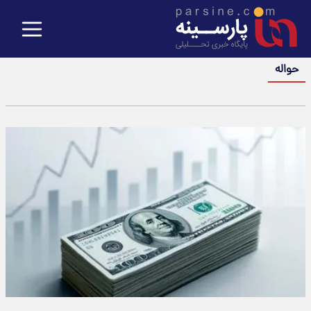
حواله