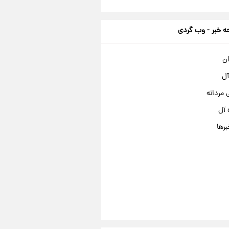
 خبر - وب گردی
ان
آل
مردانه
 آل
برها