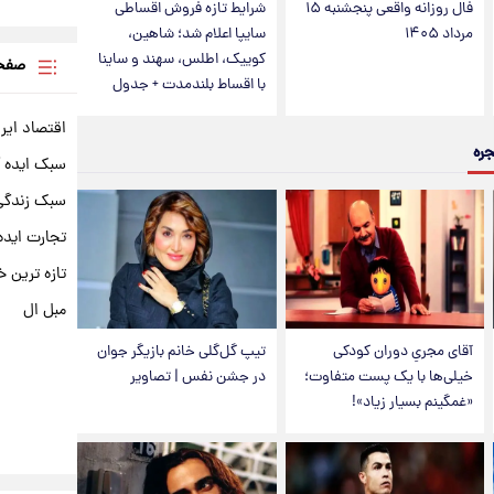
فال روزانه واقعی پنجشنبه ۱۵
شرایط تازه فروش اقساطی
مرداد ۱۴۰۵
سایپا اعلام شد؛ شاهین،
کوییک، اطلس، سهند و ساینا
صفحه
با اقساط بلندمدت + جدول
اقتصاد ایر
جره
سبک ایده 
سبک زندگی 
تجارت ایده
تازه ترین خ
مبل ال
آقای مجریِ دوران کودکی
تیپ گل‌گلی خانم بازیگر جوان
خیلی‌ها با یک پست متفاوت؛
در جشن نفس | تصاویر
«غمگینم بسیار زیاد»!