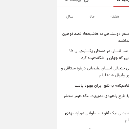
پربحث ها
شرایط تازه فروش اقساطی سایپا
اعلام شد؛ شاهین، کوییک، اطلس،
سهند و ساینا با اقساط بلندمدت +
هفته
ماه
سال
۱ روز پیش
جدول
سیگنال‌های جدید برای بازار طلا؛
پیش‌بینی قیمت سکه و طلا فردا
حر دولتشاهی به حاشیه‌ها: قصد توهین
۱ روز پیش
نداشتم
فال حافظ پنجشنبه ۱۵ مرداد ماه
۱۴۰۵
راز طول عمر انسان در دستان یک نوجوان ۱۵
یی که جهان را شگفت‌زده کرد
۱ روز پیش
فال قهوه روزانه پنجشنبه ۱۵ مرداد
 جنجالی احسان علیخانی درباره میثاقی و
ماه ۱۴۰۵
 وایرال شد+فیلم
اهم‌نامه به نفع ایران بهبود یافت
ۀ طرح راهبردی مدیریت تنگه هرمز منتشر
یدنی نیک آفرید سماواتی درباره مهدی
لم