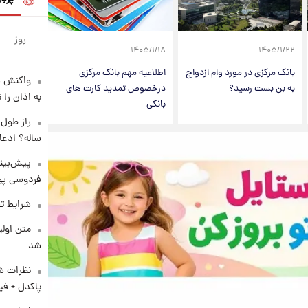
روز
۱۴۰۵/۱/۱۸
۱۴۰۵/۱/۲۲
بانک مرکزی در مورد وام ازدواج
اطلاعیه مهم بانک مرکزی
واکنش س
به بن بست رسید؟
درخصوص تمدید کارت های
به اذان را 
بانکی
ساله؟ ادعا
پیش‌بینی
فردوسی پور
شرایط تف
متن اولی
شد
نظرات شن
پاکدل + فی