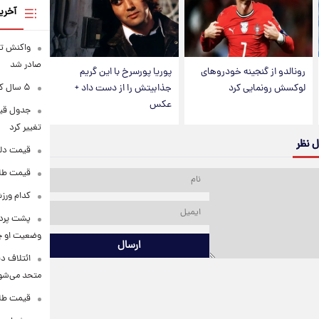
آخری
واکنش تر
صادر شد
رونالدو از گنجینه خودروهای
پوریا پورسرخ با این گریم
لوکسش رونمایی کرد
جذابیتش را از دست داد +
۵ سال کار بیشتر برای این گروه از متقاضیان بازنشستگی
عکس
تغییر کرد
ل نظر
قیمت دلار در 
قیمت طلا و سکه
کدام ورزش
پشت پرده
وضعیت او 
ارسال
ائتلاف د
متحد می‌شو
قیمت طلا امرو