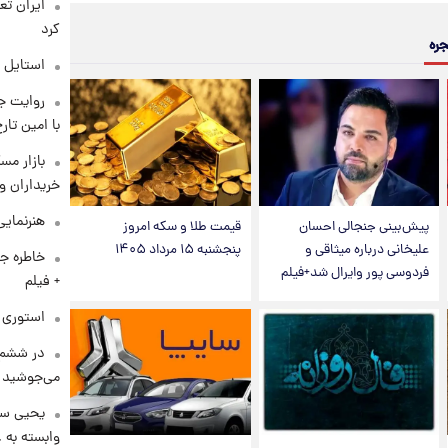
کرد
جره
استایل 
روایت ج
با امین تار
بازار مس
خریداران و
هنرنمایی
پیش‌بینی جنجالی احسان
قیمت طلا و سکه امروز
علیخانی درباره میثاقی و
پنجشنبه ۱۵ مرداد ۱۴۰۵
خاطره جا
فردوسی پور وایرال شد+فیلم
+ فیلم
استوری م
در ششم 
می‌جوشید
یحیی سر
وابسته به ع