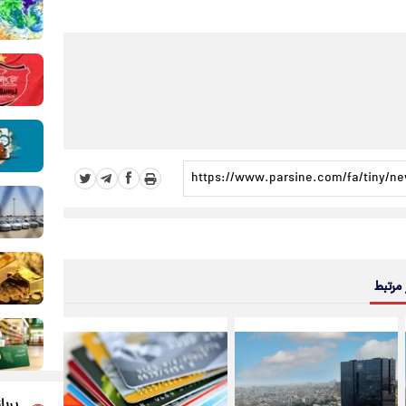
 مرتبط
پربا