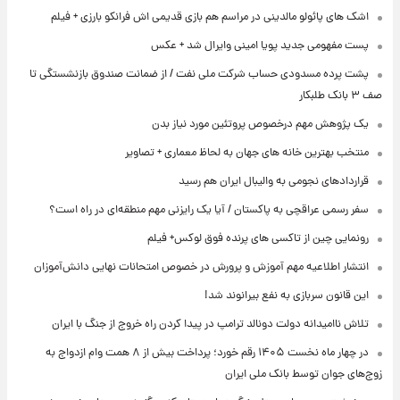
اشک های پائولو مالدینی در مراسم هم بازی قدیمی اش فرانکو بارزی + فیلم
پست مفهومی جدید پویا امینی وایرال شد + عکس
پشت پرده‌ مسدودی حساب شرکت ملی نفت / از ضمانت صندوق بازنشستگی تا
صف ۳ بانک طلبکار
یک پژوهش مهم درخصوص پروتئین مورد نیاز بدن
منتخب بهترین خانه های جهان به لحاظ معماری + تصاویر
قراردادهای نجومی به والیبال ایران هم رسید
سفر رسمی عراقچی به پاکستان / آیا یک رایزنی مهم منطقه‌ای در راه است؟
رونمایی چین از تاکسی های پرنده فوق لوکس+ فیلم
انتشار اطلاعیه مهم آموزش و پرورش در خصوص امتحانات نهایی دانش‌آموزان
این قانون سربازی به نفع بیرانوند شد!
تلاش ناامیدانه‌ دولت دونالد ترامپ در پیدا کردن راه خروج از جنگ با ایران
در چهار ماه نخست ۱۴۰۵ رقم خورد؛ پرداخت بیش از ۸ همت وام ازدواج به
زوج‌های جوان توسط بانک ملی ایران