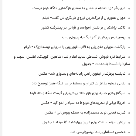
غریب‌آبادی: تفاهم با عمان به معنای بازگشایی تنگه هرمز نیست
مهران غفوریان از بزرگ‌ترین آرزوی بازیگری‌اش گفت+ فیلم
تاکید پزشکیان بر نقش آموزه‌های قرآنی در پیشرفت کشور
پرسپولیس پیش از آغاز لیگ به پیروزی رسید
بازگشت مهران غفوریان به قاب تلویزیون با سریالی نوستالژیک + فیلم
شرایط تازه فروش اقساطی سایپا اعلام شد؛ شاهین، کوییک، اطلس، سهند و
ساینا با اقساط بلندمدت + جدول
قابلیت پرطرفدار آیفون راهی رایانه‌های ویندوزی شد+ عکس
بقایی درباره مذاکرات تهران و مسقط بر سر تنگه هرمز توضیح داد
سیگنال‌های جدید برای بازار طلا؛ پیش‌بینی قیمت سکه و طلا فردا
آمریکا برخی از تحریم‌های مربوط به سپاه را لغو کرد + عکس
قدرت نمایی نوید محمدزاده به سبک بروس لی + عکس
ارزش سهام عدالت برای امروز چهارشنبه ۱۴ مرداد + جدول
محسن مسلمان رسما پرسپولیسی شد