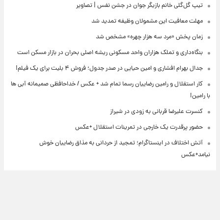
تیپ گل‌گلی خانم بازیگر جوان در جشن نفس | تصاویر
مهلت معافیت این مشمولان وظیفه تمدید شد
زمان پخش «مرد سه هزار چهره» مشخص شد
بنگاه‌داری و تملک هزاران واحد مسکونی ریشه اصلی بحران در بازار مسکن است
جدال بهرام افشاری و امین حیایی در صدر جدول؛ فروش ۴ بلیت برای یک فیلم!
کار استقلال و رامین رضاییان رسما تمام شد + عکس / خداحافظی صمیمانه آبی ها
با رامین!
کنسرت علیرضا قربانی به زودی در شیراز
حضور پرقدرت یک خارجی در تمرینات استقلال +عکس
آتش اختلاف در اینستاگرام؛ تمجید از حردانی به مذاق رضاییان خوش
نیامد+عکس