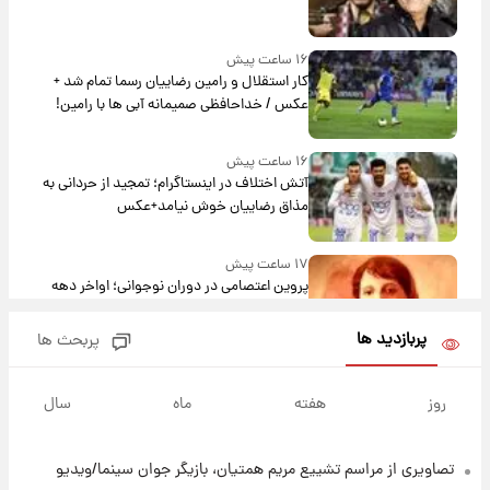
۱۶ ساعت پیش
کار استقلال و رامین رضاییان رسما تمام شد +
عکس / خداحافظی صمیمانه آبی ها با رامین!
۱۶ ساعت پیش
آتش اختلاف در اینستاگرام؛ تمجید از حردانی به
مذاق رضاییان خوش نیامد+عکس
۱۷ ساعت پیش
پروین اعتصامی در دوران نوجوانی؛ اواخر دهه
۱۲۹۰ شمسی
پربازدید ها
پربحث ها
۱۶ ساعت پیش
قدرت‌نمایی نظامی چین؛ بمب‌افکن حامل موشک
روز
هفته
ماه
سال
هسته‌ای در آسمان ظاهر شد
تصاویری از مراسم تشییع مریم همتیان، بازیگر جوان سینما/ویدیو
۱۷ ساعت پیش