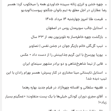
رونالدو از گنجینه خودروهای لوکسش رونمایی
چهره خشن و انرژی زنانه سپیده خداوردی همه را میخکوب کرد؛ همسر
کرد
رضا عطاران در اجل معلق به تیم بانوان جنگجو پیوست!/ویدیو
۱۹ ساعت پیش
قیمت طلا امروز چهارشنبه ۱۴ مرداد ۱۴۰۵
قیمت دلار در بازار آزاد امروز چهارشنبه ۱۴ مرداد
استایل جالب سوپرمدل روس در اصفهان
۱۴۰۵/ نرخ‌ها ثابت ماند؟ +جدول
بازگشت چهره خاطره‌ساز به تلویزیون بعد از ۳۳ سال
۱۹ ساعت پیش
تیپ گل‌گلی خانم بازیگر جوان در جشن نفس | تصاویر
علی مطهری: اجرای کامل تفاهم‌نامه اسلام‌آباد،
پیروزی بزرگ‌تری برای ایران است
پوریا پورسرخ با این گریم جذابیتش را از دست داد + عکس
قابی از نیما شاهرخ‌شاهی و دو برادر مشهور سینمای ایران
۲۰ ساعت پیش
واکنش تند تاکر کارلسون به حمله آمریکا به
استایل تابستانی مینا مختاری در کنار پسرش؛ همسر بهرام رادان با این
مدرسه میناب؛ «باید سیلی محکمی به صورت
تیپ دیده شد!
ترامپ زد»
فقیهه سلطانی و افسانه چهره‌آزاد در فیلم جدید بهاره رهنما
۲۰ ساعت پیش
قیمت طلا و سکه امروز چهارشنبه ۱۴ مرداد
آقای مجریِ دوران کودکی خیلی‌ها با یک پست متفاوت؛ «غمگینم بسیار
۱۴۰۵/کاهش قیمت طلا و سکه
زیاد»!