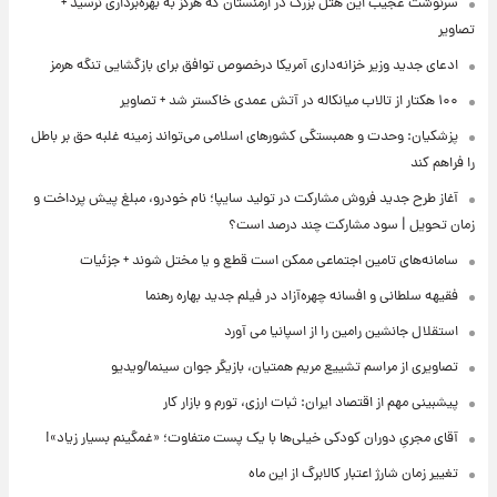
سرنوشت عجیب این هتل بزرگ در ارمنستان که هرگز به بهره‌برداری نرسید +
تصاویر
ادعای جدید وزیر خزانه‌داری آمریکا درخصوص توافق برای بازگشایی تنگه هرمز
۱۰۰ هکتار از تالاب میانکاله در آتش عمدی خاکستر شد + تصاویر
پزشکیان: وحدت و همبستگی کشورهای اسلامی می‌تواند زمینه غلبه حق بر باطل
را فراهم کند
آغاز طرح جدید فروش مشارکت در تولید سایپا؛ نام خودرو، مبلغ پیش پرداخت و
زمان تحویل | سود مشارکت چند درصد است؟
سامانه‌های تامین اجتماعی ممکن است قطع و یا مختل شوند + جزئیات
فقیهه سلطانی و افسانه چهره‌آزاد در فیلم جدید بهاره رهنما
استقلال جانشین رامین را از اسپانیا می آورد
تصاویری از مراسم تشییع مریم همتیان، بازیگر جوان سینما/ویدیو
پیشبینی مهم از اقتصاد ایران: ثبات ارزی، تورم و بازار کار
آقای مجریِ دوران کودکی خیلی‌ها با یک پست متفاوت؛ «غمگینم بسیار زیاد»!
تغییر زمان شارژ اعتبار کالابرگ از این ماه