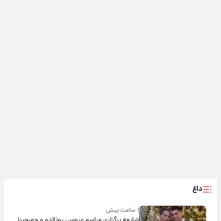
داغ
۱ ساعت پیش
شایعه برگزاری مراسم عروسی رونالدو و جورجینا