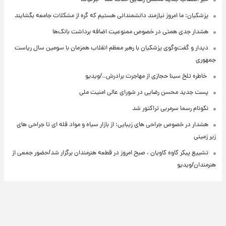
پزشکیان: ما امروز نیازمند دانشمندانی هستیم که گره از مشکلات جامعه بگشایند
هشدار جدی همتی در خصوص ممنوعیت اضافه ‌برداشت بانک‌ها
دیدار و گفت‌وگوی پزشکیان با رهبر معظم انقلاب همزمان با سومین سال ریاست
جمهوری
⁨ خاطره تلخ سینا حجازی از مهاجرت برادرش../ویدیو
پست جدید محسن رضایی در شورای عالی امنیت ملی
نکونام رسما سرمربی تراکتور شد
هشدار در خصوص جراحی های زیبایی: از بازار سیاه و مواد فله ای تا جراحی های
زیر زمینی
تشییع پیکر کاوه کاویان ، صبح امروز در قطعه هنرمندان برگزار شد/حضور جمعی از
هنرمندان/ویدیو