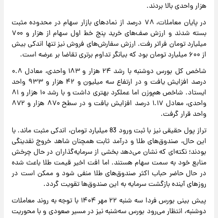
هزار واحدی بالا بردند.
در پایان معاملات، ۷۸ درصد از نمادهای بازار سهام در محدوده مثبت
بسته شدند و ارزش صف‌های خرید پنج خط اول سهام از ‌هزار و ۷۰۰
میلیارد تومان فراتر رفت. ارزش سفارش‌های فروش نیز تنها اندکی بیش
از ۶۰۰ میلیارد تومان بود که بیانگر تداوم برتری تقاضا بر عرضه است.
شاخص کل بورس دوشنبه با رشد ۲۴ هزار و ۱۸۳ واحدی، معادل ۰.۸
درصد افزایش یافت و در ارتفاع سه میلیون و ۴۲ هزار و ۹۳۳ واحد
ایستاد. شاخص هم‌وزن اما عملکرد بهتری داشت و با رشد ۱۰ هزار و ۸۱
واحدی، معادل ۱.۱۷ درصد افزایش یافت و در سطح ۸۷۰ هزار و ۸۷۲
واحد قرار گرفت.
تراز پول حقیقی نیز با ثبت ورود 83 میلیارد تومان، اندکی مثبت ماند. با
این حال، صندوق‌های طلا و درآمد ثابت همچنان شاهد خروج نقدینگی
بودند؛ نکته‌ای که نشان می‌دهد بخشی از سرمایه‌گذاران در حال چرخش
منابع خود به سمت سهام هستند. اما افت اخیر قیمت طلا باعث شده
در حال حاضر حباب اکثر صندوق‌های طلا منفی شود و ممکن است در
روزهای آینده بازگشت سرمایه به این صندوق‌ها تقویت گردد.
پیش ‌بینی بورس فردا سه ‌شنبه ۲۲ مهر ۱۴۰۴ با توجه به روند معاملات
دوشنبه، انتظار می‌رود بورس سه‌شنبه نیز در مسیر صعودی و با محوریت