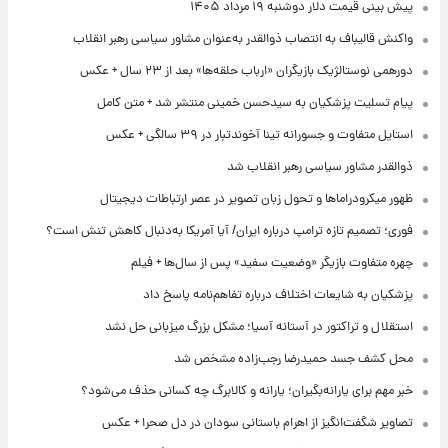
پیش‌ بینی قیمت دلار دوشنبه ۱۹ مرداد ۱۴۰۵
واکنش قالیباف به انتصاب ذوالقدر به‌عنوان مشاور سیاسی رهبر انقلاب
دورهمی نوستالژیک بازیگران «ارباب حلقه‌ها» بعد از ۲۳ سال + عکس
پیام تسلیت پزشکیان به سیدحسن خمینی منتشر شد + متن کامل
استایل متفاوت و جسورانه تینا آخوندتبار در ۳۹ سالگی + عکس
ذوالقدر مشاور سیاسی رهبر انقلاب شد
ظهور میکرودراماها و تحول زبان تصویر در عصر ارتباطات دیجیتال
فوری؛ تصمیم تازه ترامپ درباره ایران/ آیا آمریکا به‌دنبال کاهش تنش است؟
چهره متفاوت بازیگر «وضعیت سفید» پس از سال‌ها + فیلم
پزشکیان به شایعات اختلاف درباره تفاهم‌نامه پاسخ داد
استقلال و تراکتور در آستانه آسیا؛ مشکل بزرگ میزبانی حل نشد
محل کشف جسد حمیدرضا رجب‌زاده مشخص شد
خبر مهم برای یارانه‌بگیران؛ یارانه و کالابرگ چه کسانی حذف می‌شود؟
تصاویر شگفت‌انگیز از اهرام باستانی سودان در دل صحرا + عکس