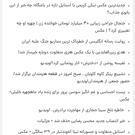
جدیدترین عکس نیکی کریمی با استایل تازه در باشگاه؛ چه خبر از این
۱۷ ساعت پیش
زمان برگزاری دربی ۱۰۷ اعلام شد؟
بانوی جذاب؟
جنجال جراحی زیبایی ۴۰ میلیارد تومانی خواننده زن | چهره او چه
تغییری کرد؟ | عکس
۱۸ ساعت پیش
خبر انتصاب جدید محسن رضایی حذف شد +
روایت رسانه انگلیسی از خطرناک ترین سناریو جنگ علیه ایران
جزئیات
هدی زین‌العابدین با یک عکس هنری متفاوت دوباره خبرساز شد!
۱۹ ساعت پیش
نفیسه روشن از «دخترش» انار رونمایی کرد!/ویدیو
پست جدید محسن رضایی در شورای عالی امنیت
ملی
تشییع پیکر کاوه کاویان ، صبح امروز در قطعه هنرمندان برگزار شد/
حضور جمعی از هنرمندان/ویدیو
۲۳ ساعت پیش
پست احساسی و غم انگیز سوسن پرور برای زنده یاد ماهچهره خلیلی+
آتش‌سوزی در لوناپارک شیراز؛ آخرین وضعیت
عکس
خزندگان خطرناک پس از حادثه
⁨ خاطره تلخ سینا حجازی از مهاجرت برادرش../ویدیو
۱ روز پیش
خبر انتصاب جدید محسن رضایی حذف شد + جزئیات
خواستگار ۵۰ساله شاهدخت لئونور بازداشت شد
استایل متفاوت و جسورانه تینا آخوندتبار در ۳۹ سالگی + عکس