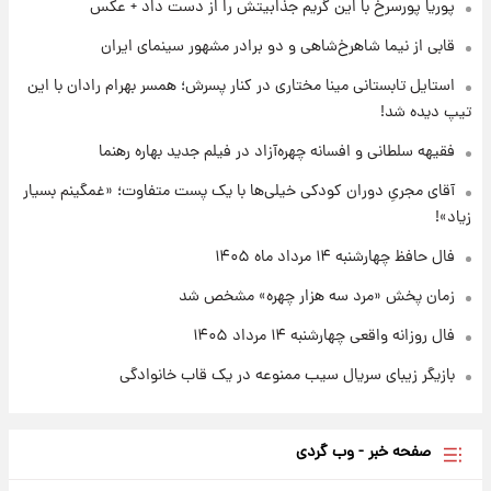
پوریا پورسرخ با این گریم جذابیتش را از دست داد + عکس
قابی از نیما شاهرخ‌شاهی و دو برادر مشهور سینمای ایران
۲۰ ساعت پیش
واکنش تند تاکر کارلسون به حمله آمریکا به
استایل تابستانی مینا مختاری در کنار پسرش؛ همسر بهرام رادان با این
مدرسه میناب؛ «باید سیلی محکمی به صورت
تیپ دیده شد!
ترامپ زد»
فقیهه سلطانی و افسانه چهره‌آزاد در فیلم جدید بهاره رهنما
۲۰ ساعت پیش
قیمت طلا و سکه امروز چهارشنبه ۱۴ مرداد
آقای مجریِ دوران کودکی خیلی‌ها با یک پست متفاوت؛ «غمگینم بسیار
۱۴۰۵/کاهش قیمت طلا و سکه
زیاد»!
فال حافظ چهارشنبه ۱۴ مرداد ماه ۱۴۰۵
زمان پخش «مرد سه هزار چهره» مشخص شد
فال روزانه واقعی چهارشنبه ۱۴ مرداد ۱۴۰۵
بازیگر زیبای سریال سیب ممنوعه در یک قاب خانوادگی
صفحه خبر - وب گردی