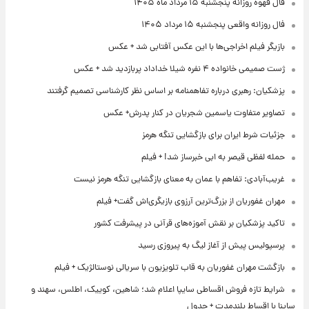
فال قهوه روزانه پنجشنبه ۱۵ مرداد ماه ۱۴۰۵
فال روزانه واقعی پنجشنبه ۱۵ مرداد ۱۴۰۵
بازیگر فیلم اخراجی‌ها با این عکس آفتابی شد + عکس
ژست صمیمی خانواده ۴ نفره شیلا خداداد پربازدید شد + عکس
پزشکیان: رهبری درباره تفاهمنامه بر اساس نظر کارشناسی تصمیم گرفتند
تصاویر متفاوت یاسمین شجریان در کنار پدرش+ عکس
جزئیات شرط ایران برای بازگشایی تنگه هرمز
حمله لفظی قیصر به ابی خبرساز شد! + فیلم
غریب‌آبادی: تفاهم با عمان به معنای بازگشایی تنگه هرمز نیست
مهران غفوریان از بزرگ‌ترین آرزوی بازیگری‌اش گفت+ فیلم
تاکید پزشکیان بر نقش آموزه‌های قرآنی در پیشرفت کشور
پرسپولیس پیش از آغاز لیگ به پیروزی رسید
بازگشت مهران غفوریان به قاب تلویزیون با سریالی نوستالژیک + فیلم
شرایط تازه فروش اقساطی سایپا اعلام شد؛ شاهین، کوییک، اطلس، سهند و
ساینا با اقساط بلندمدت + جدول