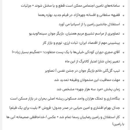
سامانه‌های تامین اجتماعی ممکن است قطع و یا مختل شوند + جزئیات
فقیهه سلطانی و افسانه چهره‌آزاد در فیلم جدید بهاره رهنما
استقلال جانشین رامین را از اسپانیا می آورد
تصاویری از مراسم تشییع مریم همتیان، بازیگر جوان سینما/ویدیو
پیشبینی مهم از اقتصاد ایران: ثبات ارزی، تورم و بازار کار
آقای مجریِ دوران کودکی خیلی‌ها با یک پست متفاوت؛ «غمگینم بسیار زیاد»!
تغییر زمان شارژ اعتبار کالابرگ از این ماه
تیپ گل‌گلی خانم بازیگر جوان در جشن نفس | تصاویر
مهلت معافیت این مشمولان وظیفه تمدید شد
زمان پخش «مرد سه هزار چهره» مشخص شد
بنگاه‌داری و تملک هزاران واحد مسکونی ریشه اصلی بحران در بازار مسکن است
جدال بهرام افشاری و امین حیایی در صدر جدول؛ فروش ۴ بلیت برای یک فیلم!
کار استقلال و رامین رضاییان رسما تمام شد + عکس / خداحافظی صمیمانه آبی ها
با رامین!