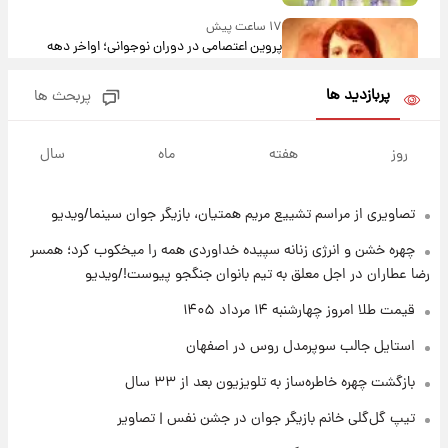
۱۷ ساعت پیش
پروین اعتصامی در دوران نوجوانی؛ اواخر دهه
۱۲۹۰ شمسی
پربازدید ها
پربحث ها
۱۶ ساعت پیش
قدرت‌نمایی نظامی چین؛ بمب‌افکن حامل موشک
روز
هفته
ماه
سال
هسته‌ای در آسمان ظاهر شد
تصاویری از مراسم تشییع مریم همتیان، بازیگر جوان سینما/ویدیو
۱۷ ساعت پیش
رونالدو از گنجینه خودروهای لوکسش رونمایی
چهره خشن و انرژی زنانه سپیده خداوردی همه را میخکوب کرد؛ همسر
کرد
رضا عطاران در اجل معلق به تیم بانوان جنگجو پیوست!/ویدیو
۱۹ ساعت پیش
قیمت طلا امروز چهارشنبه ۱۴ مرداد ۱۴۰۵
قیمت دلار در بازار آزاد امروز چهارشنبه ۱۴ مرداد
استایل جالب سوپرمدل روس در اصفهان
۱۴۰۵/ نرخ‌ها ثابت ماند؟ +جدول
بازگشت چهره خاطره‌ساز به تلویزیون بعد از ۳۳ سال
۱۹ ساعت پیش
تیپ گل‌گلی خانم بازیگر جوان در جشن نفس | تصاویر
علی مطهری: اجرای کامل تفاهم‌نامه اسلام‌آباد،
پیروزی بزرگ‌تری برای ایران است