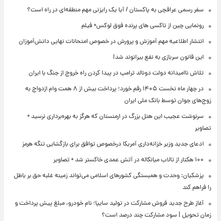
سفر رسمی عراقچی به پاکستان / آیا یک رایزنی مهم منطقه‌ای در راه است؟
رونمایی چین از تاکسی های پرنده فوق لوکس+ فیلم
انتشار اطلاعیه مهم آموزش و پرورش در خصوص امتحانات نهایی دانش‌آموزان
این قانون سربازی به نفع بیرانوند شد!
تلاش ناامیدانه‌ دولت دونالد ترامپ در پیدا کردن راه خروج از جنگ با ایران
در چهار ماه نخست ۱۴۰۵ رقم خورد؛ پرداخت بیش از ۸ همت وام ازدواج به
زوج‌های جوان توسط بانک ملی ایران
سرنوشت عجیب این هتل بزرگ در ارمنستان که هرگز به بهره‌برداری نرسید +
تصاویر
ادعای جدید وزیر خزانه‌داری آمریکا درخصوص توافق برای بازگشایی تنگه هرمز
۱۰۰ هکتار از تالاب میانکاله در آتش عمدی خاکستر شد + تصاویر
پزشکیان: وحدت و همبستگی کشورهای اسلامی می‌تواند زمینه غلبه حق بر باطل
را فراهم کند
آغاز طرح جدید فروش مشارکت در تولید سایپا؛ نام خودرو، مبلغ پیش پرداخت و
زمان تحویل | سود مشارکت چند درصد است؟