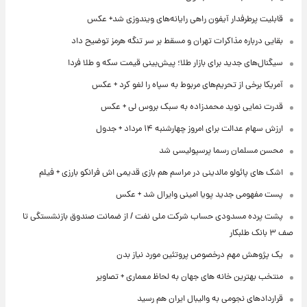
قابلیت پرطرفدار آیفون راهی رایانه‌های ویندوزی شد+ عکس
بقایی درباره مذاکرات تهران و مسقط بر سر تنگه هرمز توضیح داد
سیگنال‌های جدید برای بازار طلا؛ پیش‌بینی قیمت سکه و طلا فردا
آمریکا برخی از تحریم‌های مربوط به سپاه را لغو کرد + عکس
قدرت نمایی نوید محمدزاده به سبک بروس لی + عکس
ارزش سهام عدالت برای امروز چهارشنبه ۱۴ مرداد + جدول
محسن مسلمان رسما پرسپولیسی شد
اشک های پائولو مالدینی در مراسم هم بازی قدیمی اش فرانکو بارزی + فیلم
پست مفهومی جدید پویا امینی وایرال شد + عکس
پشت پرده‌ مسدودی حساب شرکت ملی نفت / از ضمانت صندوق بازنشستگی تا
صف ۳ بانک طلبکار
یک پژوهش مهم درخصوص پروتئین مورد نیاز بدن
منتخب بهترین خانه های جهان به لحاظ معماری + تصاویر
قراردادهای نجومی به والیبال ایران هم رسید