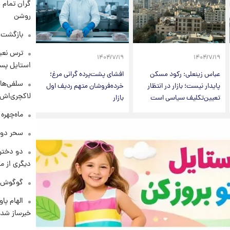
گران تمام ش
روشن
بازگشت م
ترس نعیم
۱۴۰۴/۷/۱۹
۱۴۰۴/۷/۱۹
استایل پسر
عباس زینعلی: رکود مسکن
افشای پشت‌پرده گرانی مرغ؛
سلفی‌های
پایدار نیست؛ بازار در انتظار
خرده‌فروشان متهم ردیف اول
لاکچری‌اش 
تعیین‌تکلیف سیاسی است
بازار
ماه‌چهره
سحر دول
دو دختر 
دیگری از م
گوگوش در
الهام پا
خبرساز شد!