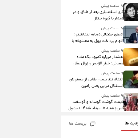
۸ ساعت پیش
ثریا اسفندیاری بعد از طلاق و در
دیدار با گروه بیتلز
۸ ساعت پیش
ادعای جنجالی درباره اینفانتینو؛
اتهام پرداخت پول به معشوقه با
درآمد یوفا
۹ ساعت پیش
هشدار درباره کمبود یک ماده
معدنی؛ خطر آلزایمر و زوال عقل
افزایش می‌یابد؟
۹ ساعت پیش
انتقاد تند پیمان طالبی از مسئولان
استقلال در پی رفتن رامین
رضاییان+ عکس
۹ ساعت پیش
قیمت گوشت گوساله و گوسفند
امروز شنبه ۱۷ مرداد ۱۴۰۵ +جدول
۱۰ ساعت پیش
زدید ها
پربحث ها
با قدرتمندترین و بادوام ترین
تانک جهان آشنا شوید+ فیلم