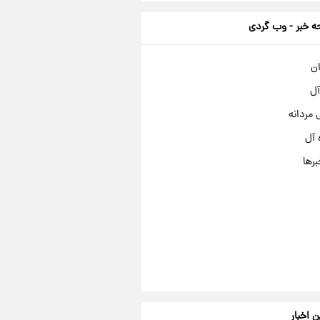
 خبر - وب گردی
ان
آل
مردانه
 آل
برها
ن اخبار