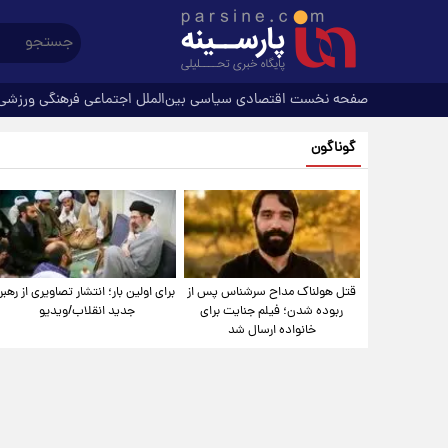
صفحه نخست
اقتصادی
سیاسی
بین‌الملل
اجتماعی
فرهنگی
ورزشی
گوناگون
قتل هولناک مداح سرشناس پس از
برای اولین بار؛ انتشار تصاویری از رهبر
ربوده شدن؛ فیلم جنایت برای
جدید انقلاب/ویدیو
خانواده ارسال شد