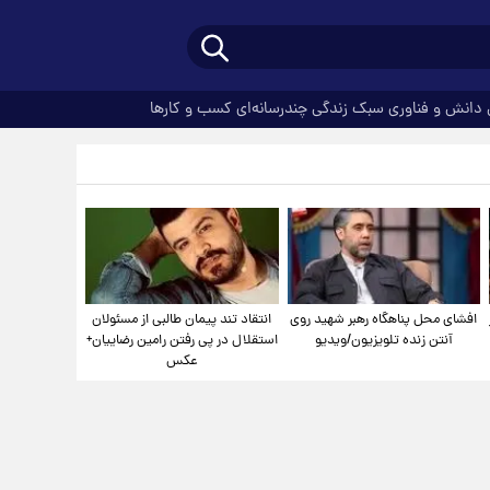
دانش و فناوری
سبک زندگی
چندرسانه‌ای
کسب و کارها
افشای محل پناهگاه‌ رهبر شهید روی
انتقاد تند پیمان طالبی از مسئولان
آنتن زنده تلویزیون/ویدیو
استقلال در پی رفتن رامین رضاییان+
عکس