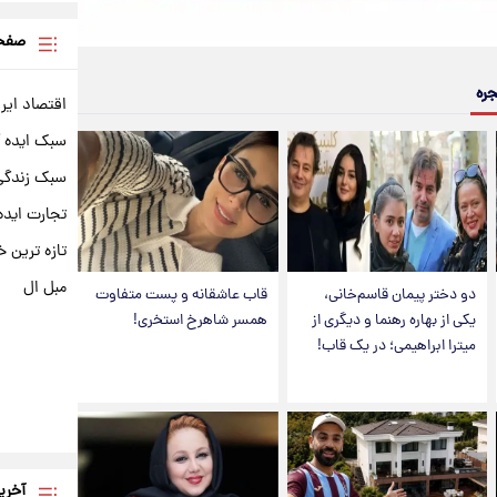
صفحه
جره
اقتصاد ایر
سبک ایده 
سبک زندگی 
تجارت ایده
تازه ترین خ
مبل ال
دو دختر پیمان قاسم‌خانی،
قاب عاشقانه و پست متفاوت
یکی از بهاره رهنما و دیگری از
همسر شاهرخ استخری!
میترا ابراهیمی؛ در یک قاب!
آخری