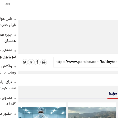
روز
قتل هول
فیلم جنایت
چهره بهت
همتیان
افشای مح
تلویزیون/و
واکنش خ
رضایی به د
برای اولی
انقلاب/وید
 مرتبط
تصاویر ج
گلخانه
حضور ماز