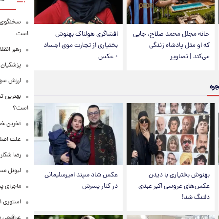
سخنگوی ار
خانه مجلل محمد صلاح، جایی
افشاگری هولناک بهنوش
است
که او مثل پادشاه زندگی
بختیاری از تجارت موی اجساد
رهبر انقل
می‌کند | تصاویر
+ عکس
پزشکیان: 
ارزش سهام عدالت
جره
بهترین تع
است؟
آخرین خبر
علت اصلی
رضا شکار
لیونل مس
بهنوش بختیاری با دیدن
عکس شاد سپند امیرسلیمانی
عکس‌های عروسی اکبر عبدی
در کنار پسرش
ماجرای پ
دلتنگ شد!
استوری ا
عراقچی به ادعای سهم 