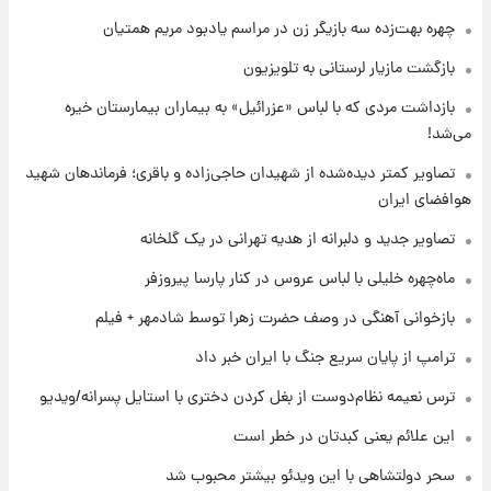
بازیکن به درد نخور استقلال با مقصد اروپا این
چهره بهت‌زده سه بازیگر زن در مراسم یادبود مریم همتیان
تیم را ترک کرد!
بازگشت مازیار لرستانی به تلویزیون
۱ روز پیش
بازداشت مردی که با لباس «عزرائیل» به بیماران بیمارستان خیره
تصاویر کمتر دیده‌شده از شهیدان حاجی‌زاده و
می‌شد!
باقری؛ فرماندهان شهید هوافضای ایران
تصاویر کمتر دیده‌شده از شهیدان حاجی‌زاده و باقری؛ فرماندهان شهید
هوافضای ایران
۱ روز پیش
قیمت خودروهای سایپا تغییر کرد؛ لیست قیمت
تصاویر جدید و دلبرانه از هدیه تهرانی در یک گلخانه
جمعه ۱۶ مرداد منتشر شد
ماه‌چهره خلیلی با لباس عروس در کنار پارسا پیروزفر
۱ روز پیش
بازخوانی آهنگی در وصف حضرت زهرا توسط شادمهر + فیلم
جدول قیمت ایران‌خودرو امروز جمعه ۱۶ مرداد؛
قیمت‌ها تغییر کرد
ترامپ از پایان سریع جنگ با ایران خبر داد
ترس نعیمه نظام‌دوست از بغل کردن دختری با استایل پسرانه/ویدیو
این علائم یعنی کبدتان در خطر است
سحر دولتشاهی با این ویدئو بیشتر محبوب شد