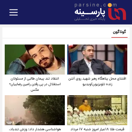
گوناگون
افشای محل پناهگاه‌ رهبر شهید روی آنتن
انتقاد تند پیمان طالبی از مسئولان
زنده تلویزیون/ویدیو
استقلال در پی رفتن رامین رضاییان+
عکس
قیمت طلا ۱۸عیار امروز شنبه ۱۷ مرداد
هواشناسی هشدار داد: وزش تندباد،