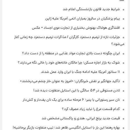
شد
شرایط جدید قانون بازنشستگی اعلام شد
پیام پزشکیان در سالروز بمباران اتمی آمریکا علیه ژاپن
افشاگری هولناک بهنوش بختیاری از تجارت موی اجساد + عکس
جزئیات تازه از ترمیم دستمزد کارگران / مذاکرات ترمیم دستمزد چه زمانی آغاز
می‌شود؟
ایران چگونه دست بالای تجارت مواد غذایی در منطقه را از دست داد؟
شوک به بازار اجاره مسکن؛ چرا مالکان خانه‌های خود را خالی نگه می‌دارند؟
۱۱ سناتور آمریکا علیه ادامه جنگ با ایران وارد عمل شدند
تأکید جهانگیر بر نقش خبرنگاران؛ «امروز به عنوان خار چشم می‌درخشند»
لادن مستوفی در ۵۴ سالگی با این استایل متفاوت دیده شد!
نان سیر رستورانی با پنیر؛ ۶ مرحله ساده برای یک نان پف‌دار و کش‌دار
کدام قسمت مرغ را نباید زیاد مصرف کرد؟
قیمت جدید برنج ایرانی، هندی و پاکستانی مشخص شد
بهاره رهنما این بار با استایل انگلیسی ظاهر شد؛ تیپ متفاوت بازیگر پرحاشیه!