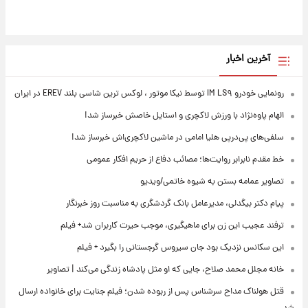
آخرین اخبار
رونمایی خودرو IM LS۹ توسط نیکا موتور ، لوکس ترین شاسی بلند EREV در ایران
الهام پاوه‌نژاد با ورزش لاکچری و استایل خاصش خبرساز شد!
سلفی‌های پی‌درپی هلیا امامی در ماشین لاکچری‌اش خبرساز شد!
خط مقدم نابرابر روایت‌ها؛ مصائب دفاع از حریم افکار عمومی
تصاویر عمامه بستن به شیوه خاتمی/ویدیو
پیام دکتر بیگدلی، مدیرعامل بانک گردشگری به مناسبت روز خبرنگار
ترفند عجیب این زن برای ماهیگیری، موجب حیرت کاربران شد+ فیلم
این سکانس نزدیک بود جان سیروس گرجستانی را بگیرد + فیلم
خانه مجلل محمد صلاح، جایی که او مثل پادشاه زندگی می‌کند | تصاویر
قتل هولناک مداح سرشناس پس از ربوده شدن؛ فیلم جنایت برای خانواده ارسال