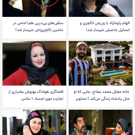
الهام پاوه‌نژاد با ورزش لاکچری و
سلفی‌های پی‌درپی هلیا امامی در
استایل خاصش خبرساز شد!
ماشین لاکچری‌اش خبرساز شد!
خانه مجلل محمد صلاح، جایی که او
افشاگری هولناک بهنوش بختیاری از
مثل پادشاه زندگی می‌کند | تصاویر
تجارت موی اجساد + عکس