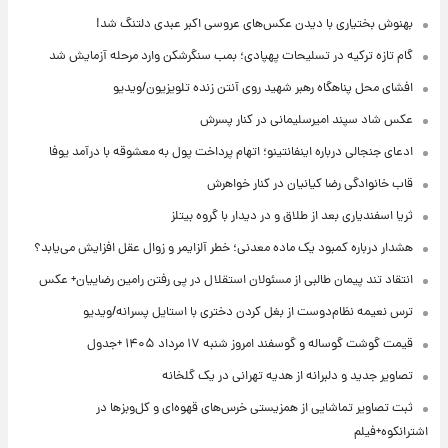
بهنوش بختیاری با دیدن عکس‌های عروسی اکبر عبدی دلتنگ شد!
گام تازه ترکیه در تسلیحات پهپادی؛ بمب سنگرشکن وارد مرحله آزمایش شد
افشای محل پناهگاه‌ رهبر شهید روی آنتن زنده تلویزیون/ویدیو
عکس شاد سپند امیرسلیمانی در کنار پسرش
ادعای جنجالی درباره اینفانتینو؛ اتهام پرداخت پول به معشوقه با درآمد یوفا
قاب خانوادگی رضا کیانیان در کنار خواهرش
ثریا اسفندیاری بعد از طلاق و در دیدار با گروه بیتلز
هشدار درباره کمبود یک ماده معدنی؛ خطر آلزایمر و زوال عقل افزایش می‌یابد؟
انتقاد تند پیمان طالبی از مسئولان استقلال در پی رفتن رامین رضاییان+ عکس
ترس نعیمه نظام‌دوست از بغل کردن دختری با استایل پسرانه/ویدیو
قیمت گوشت گوساله و گوسفند امروز شنبه ۱۷ مرداد ۱۴۰۵ +جدول
تصاویر جدید و دلبرانه از هدیه تهرانی در یک گلخانه
ثبت تصاویر تماشایی از همزیستی خرس‌های قهوه‌ای و کل‌وبزها در
اشترانکوه+فیلم