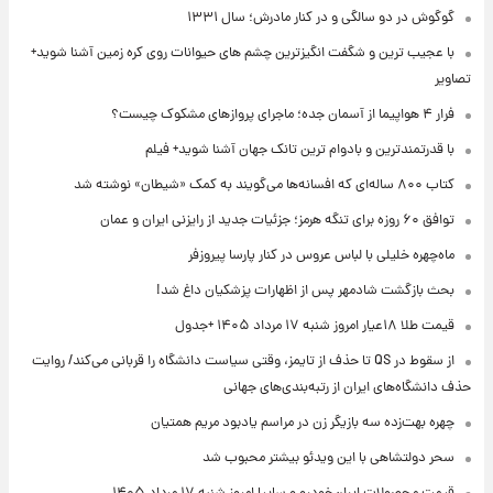
گوگوش در دو سالگی و در کنار مادرش؛ سال ۱۳۳۱
با عجیب ترین و شگفت انگیزترین چشم های حیوانات روی کره زمین آشنا شوید+
تصاویر
فرار ۴ هواپیما از آسمان جده؛ ماجرای پروازهای مشکوک چیست؟
با قدرتمندترین و بادوام ترین تانک جهان آشنا شوید+ فیلم
کتاب ۸۰۰ ساله‌ای که افسانه‌ها می‌گویند به کمک «شیطان» نوشته شد
توافق ۶۰ روزه برای تنگه هرمز؛ جزئیات جدید از رایزنی ایران و عمان
ماه‌چهره خلیلی با لباس عروس در کنار پارسا پیروزفر
بحث بازگشت شادمهر پس از اظهارات پزشکیان داغ شد!
قیمت طلا ۱۸عیار امروز شنبه ۱۷ مرداد ۱۴۰۵ +جدول
از سقوط در QS تا حذف از تایمز، وقتی سیاست دانشگاه را قربانی می‌کند/ روایت
حذف دانشگاه‌های ایران از رتبه‌بندی‌های جهانی
چهره بهت‌زده سه بازیگر زن در مراسم یادبود مریم همتیان
سحر دولتشاهی با این ویدئو بیشتر محبوب شد