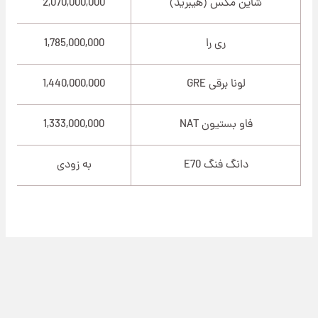
شاین مکس (هیبرید)
2,070,000,000
ری را
1,785,000,000
لونا برقی GRE
1,440,000,000
فاو بستیون NAT
1,333,000,000
دانگ فنگ E70
به زودی