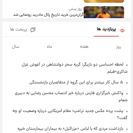
۱ روز پیش
گران‌ترین خرید تاریخ رئال مادرید رونمایی شد
پربازدید ها
پربحث ها
۱ روز پیش
پیش‌بینی بارش‌های گسترده با ورود ال‌نینو؛ کدام
روز
هفته
ماه
سال
روزها پربارش‌تر خواهند بود؟
لحظه احساسی دو بازیگر؛ گریه سحر دولتشاهی در آغوش غزل
۱ روز پیش
شماره پیراهن خریدهای جدید پرسپولیس اعلام
شاکری+فیلم
شد؛ تیکدری، محبی و سرگیف با اعداد ویژه
۵ سال کار بیشتر برای این گروه از متقاضیان بازنشستگی
۱ روز پیش
واکنش خبرگزاری فارس درباره خبر انتصاب محسن رضایی به دبیری
جزئیات فعال‌سازی «کیف پول ایران» اعلام
شعام
شد+فیلم
پشت پرده عکس جدید ترامپ؛ مقام آمریکایی درباره وضعیت او چه
گفت؟
۱ روز پیش
تغییر تند قیمت محصولات ایران‌خودرو و سایپا
بازداشت مردی که با لباس «عزرائیل» به بیماران بیمارستان خیره
امروز پنجشنبه ۱۵ مرداد ۱۴۰۵ +جدول