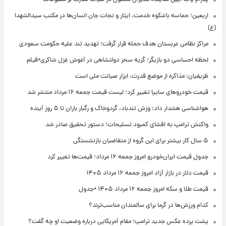
اربعین؛ حماسه باشکوه خدمت، ایثار و نجات جان انسان‌ها در مکتب سیدالشهدا
(ع)
مراکز نظامی عربستان هدف حمله قرار گرفت؛ تهدید تند علیه حکومت سعودی
لحظه احساسی دو بازیگر؛ گریه سحر دولتشاهی در آغوش غزل شاکری+فیلم
ظریفیان: مذاکره از موضع قدرت، ابزار صیانت ملی است
قیمت خودروهای سایپا تغییر کرد؛ لیست قیمت جمعه ۱۶ مرداد منتشر شد
هواشناسی هشدار داد: وزش تندباد، گردوخاک و رگبار باران تا ۵ روز آینده
واکنش ترامپ به افشای کمبود تسلیحات؛ دستور تحقیق صادر شد
۵ سال کار بیشتر برای این گروه از متقاضیان بازنشستگی
جدول قیمت ایران‌خودرو امروز جمعه ۱۶ مرداد؛ قیمت‌ها تغییر کرد
قیمت دلار در بازار آزاد امروز جمعه ۱۶ مرداد ۱۴۰۵
قیمت طلا و سکه امروز جمعه ۱۶ مرداد ۱۴۰۵ +جدول
کدام ورزش‌ها در گرما برای سالمندان مناسب‌ترند؟
پشت پرده عکس جدید ترامپ؛ مقام آمریکایی درباره وضعیت او چه گفت؟