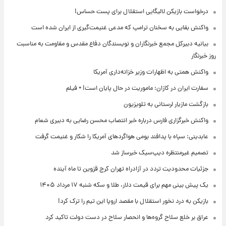
درخواست بازیکن لالیگایی استقلال برای پست حساس!
واکنش بقایی به سخنان ترامپ که مدعی غنیمت‌گیری از ایران شده است
بیانیه دبیرکل مجمع خبرنگاران و نویسندگان دفاع مقدس و مقاومت به مناسبت
روز خبرنگار
واکنش همتی به اظهارات وزیر خزانه‌داری آمریکا
سفارت ایران در کازان: ماموریت در حال پایان است! + فیلم
بازگشت مازیار لرستانی به تلویزیون
واکنش خبرگزاری فارس درباره خبر انتصاب محسن رضایی به دبیری شعام
عابدینی: سپاه با پدافند بومی هواگردهای آمریکا را شکار و غنیمت گرفت
تصمیم غیرمنتظره دیپ‌سیک خبرساز شد
جزئیات محدودیت تردد در آزادراه تهران کرج قزوین تا ماه آینده
یک پیش ‌بینی مهم برای قیمت دلار، طلا و سکه شنبه ۱۷ مرداد ۱۴۰۵
بازیکن به درد نخور استقلال با مقصد اروپا این تیم را ترک کرد!
عراق بر خلع سلاح گروه‌ها و انحصار سلاح در دست دولت تاکید کرد