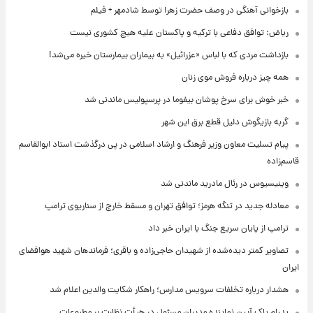
بازخوانی آهنگی در وصف حضرت زهرا توسط شادمهر + فیلم
ریاض: توافق دفاعی با ترکیه و پاکستان علیه هیچ کشوری نیست
بازداشت مردی که با لباس «عزرائیل» به بیماران بیمارستان خیره می‌شد!
همه چیز درباره فروش موی زنان
خبر خوش برای سرخ پوشان بیفوما در پرسپولیس ماندنی شد
گربه بازیگوش دلیل قطع برق این شهر
پیام تسلیت معاون وزیر فرهنگ و ارشاد اسلامی در پی درگذشت استاد ابوالقاسم
قاسم‌زاده
وینیسیوس در رئال مادرید ماندنی شد
معادله جدید در تنگه هرمز؛ توافق تهران و مسقط خارج از سناریوی ترامپ
ترامپ از پایان سریع جنگ با ایران خبر داد
تصاویر کمتر دیده‌شده از شهیدان حاجی‌زاده و باقری؛ فرماندهان شهید هوافضای
ایران
هشدار درباره تخلفات سرویس مدارس؛ راهکار شکایت والدین اعلام شد
پدرام پاک آیین نماینده مدیران مسئول در هیأت نظارت بر مطبوعات