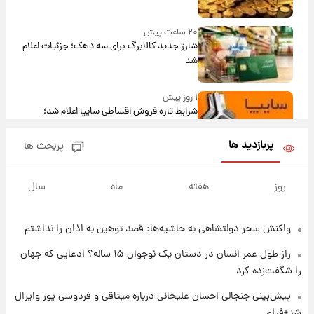
۲۰ ساعت پیش
شارژ جدید کالابرگ برای سه دهک؛ جزئیات اعلام
شد
۱ روز پیش
شرایط تازه فروش اقساطی سایپا اعلام شد؛
شاهین، کوییک، اطلس، سهند و ساینا با اقساط
بلندمدت + جدول
پربازدید ها
پربحث ها
۱ روز پیش
سیگنال‌های جدید برای بازار طلا؛ پیش‌بینی
روز
هفته
ماه
سال
قیمت سکه و طلا فردا
واکنش سحر دولتشاهی به حاشیه‌ها: قصد توهین به اذان را نداشتم
۱ روز پیش
فال حافظ پنجشنبه ۱۵ مرداد ماه ۱۴۰۵
راز طول عمر انسان در دستان یک نوجوان ۱۵ ساله؟ ادعایی که جهان
را شگفت‌زده کرد
۱ روز پیش
پیش‌بینی جنجالی احسان علیخانی درباره میثاقی و فردوسی پور وایرال
فال قهوه روزانه پنجشنبه ۱۵ مرداد ماه ۱۴۰۵
شد+فیلم