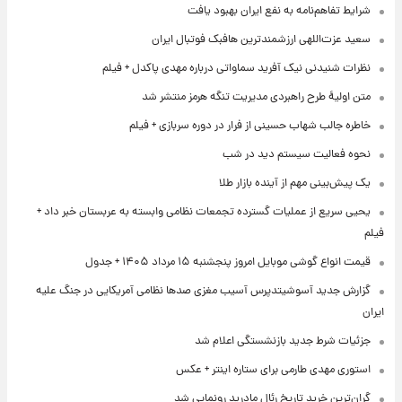
شرایط تفاهم‌نامه به نفع ایران بهبود یافت
سعید عزت‌اللهی ارزشمندترین هافبک فوتبال ایران
نظرات شنیدنی نیک آفرید سماواتی درباره مهدی پاکدل + فیلم
متن اولیۀ طرح راهبردی مدیریت تنگه هرمز منتشر شد
خاطره جالب شهاب حسینی از فرار در دوره سربازی + فیلم
نحوه فعالیت سیستم دید در شب
یک پیش‌بینی مهم از آینده بازار طلا
یحیی سریع از عملیات گسترده تجمعات نظامی وابسته به عربستان خبر داد +
فیلم
قیمت انواع گوشی موبایل امروز پنجشنبه ۱۵ مرداد ۱۴۰۵ + جدول
گزارش جدید آسوشیتدپرس آسیب مغزی صدها نظامی آمریکایی در جنگ علیه
ایران
جزئیات شرط جدید بازنشستگی اعلام شد
استوری مهدی طارمی برای ستاره اینتر + عکس
گران‌ترین خرید تاریخ رئال مادرید رونمایی شد