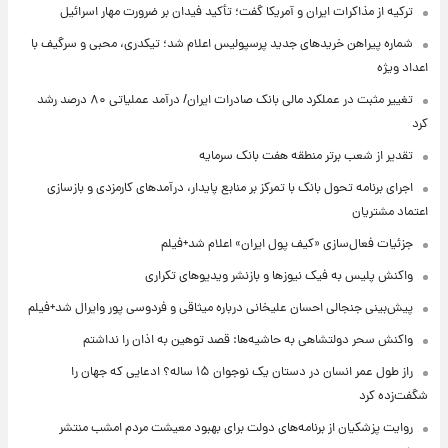
ترکیه از مذاکرات ایران و آمریکا گفت؛ تأکید فیدان بر ضرورت مهار اسرائیل
شماره پیراهن خریدهای جدید پرسپولیس اعلام شد؛ تیکدری، محبی و سرگیف با
اعداد ویژه
تغییر مثبت در عملکرد مالی بانک صادرات ایران/ درآمد عملیاتی ۸۰ درصد رشد
کرد
تقدیر از شعب برتر منطقه هفت بانک سرمایه
اجرای برنامه تحول بانک با تمرکز بر منابع پایدار، درآمدهای کارمزدی و بازسازی
اعتماد مشتریان
جزئیات فعال‌سازی «کیف پول ایران» اعلام شد+فیلم
واکنش پلیس به فیک نیوزها و بازنشر ویدیوهای تکراری
پیش‌بینی جنجالی احسان علیخانی درباره میثاقی و فردوسی پور وایرال شد+فیلم
واکنش سحر دولتشاهی به حاشیه‌ها: قصد توهین به اذان را نداشتم
راز طول عمر انسان در دستان یک نوجوان ۱۵ ساله؟ ادعایی که جهان را
شگفت‌زده کرد
روایت پزشکیان از برنامه‌های دولت برای بهبود معیشت مردم امشب منتشر