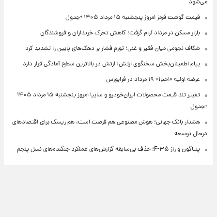
می‌شود
قیمت گوشت قرمز امروز پنجشنبه ۱۵ مرداد ۱۴۰۵ +جدول
بازار مسکن در مرداد آرام گرفت؛ کاهش تحرک خریداران و فروشندگان
شکاف نجومی میان فقیر و غنی؛ تورم فشار بر دهک‌های پایین را تشدید کرد
پیام اطمینان‌بخش سخنگوی ارتش: ارتش در بالاترین سطح آمادگی قرار دارد
عرضه اولیه «احیا۱» ۱۹ مرداد در فرابورس
تغییر تند قیمت محصولات ایران‌خودرو و سایپا امروز پنجشنبه ۱۵ مرداد ۱۴۰۵
+جدول
هشدار بانک جهانی؛ هوش مصنوعی هم فرصت است، هم ریسک برای اقتصادهای
درحال توسعه
پنتاگون و راز F-۳۵؛ حذف بی‌سابقه گزارش‌های عملکرد جنگنده‌های نسل پنجم