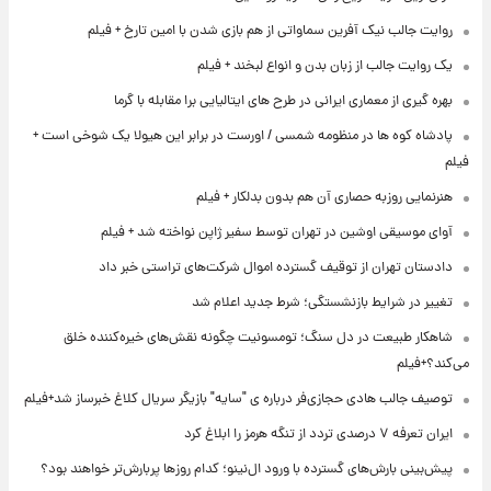
روایت جالب نیک آفرین سماواتی از هم بازی شدن با امین تارخ + فیلم
یک روایت جالب از زبان بدن و انواع لبخند + فیلم
بهره گیری از معماری ایرانی در طرح های ایتالیایی برا مقابله با گرما
پادشاه کوه ها در منظومه شمسی / اورست در برابر این هیولا یک شوخی است +
فیلم
هنرنمایی روزبه حصاری آن هم بدون بدلکار + فیلم
آوای موسیقی اوشین در تهران توسط سفیر ژاپن نواخته شد + فیلم
دادستان تهران از توقیف گسترده اموال شرکت‌های تراستی خبر داد
تغییر در شرایط بازنشستگی؛ شرط جدید اعلام شد
شاهکار طبیعت در دل سنگ؛ تومسونیت چگونه نقش‌های خیره‌کننده خلق
می‌کند؟+فیلم
توصیف جالب هادی حجازی‌فر درباره ی "سایه" بازیگر سریال کلاغ خبرساز شد+فیلم
ایران تعرفه ۷ درصدی تردد از تنگه هرمز را ابلاغ کرد
پیش‌بینی بارش‌های گسترده با ورود ال‌نینو؛ کدام روزها پربارش‌تر خواهند بود؟