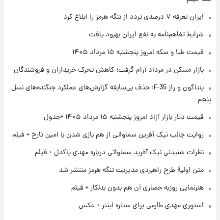
ایران تعرفه ۷ درصدی تردد از تنگه هرمز را ابلاغ کرد
۱ روز پیش
شرایط تفاهم‌نامه به نفع ایران بهبود یافت
فال روزانه واقعی پنجشنبه ۱۵ مرداد ۱۴۰۵
قیمت طلا و سکه امروز پنجشنبه ۱۵ مرداد ۱۴۰۵
بازار مسکن در مرداد آرام گرفت؛ کاهش تحرک خریداران و فروشندگان
۱ روز پیش
پنتاگون و راز F-35؛ حذف بی‌سابقه گزارش‌های عملکرد جنگنده‌های نسل
ارزش سهام عدالت برای امروز چهارشنبه ۱۴ مرداد
+ جدول
پنجم
قیمت دلار بازار آزاد امروز پنجشنبه ۱۵ مرداد ۱۴۰۵ +جدول
۱ روز پیش
آغاز طرح جدید فروش مشارکت در تولید سایپا؛
روایت جالب نیک آفرین سماواتی از هم بازی شدن با امین تارخ + فیلم
نام خودرو، مبلغ پیش پرداخت و زمان تحویل |
نظرات شنیدنی نیک آفرید سماواتی درباره مهدی پاکدل + فیلم
سود مشارکت چند درصد است؟
متن اولیۀ طرح راهبردی مدیریت تنگه هرمز منتشر شد
هنرنمایی روزبه حصاری آن هم بدون بدلکار + فیلم
استوری مهدی طارمی برای ستاره اینتر + عکس