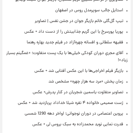
۲۲ ساعت پیش
استایل جالب سوپرمدل روس در اصفهان
آتش اختلاف در اینستاگرام؛ تمجید از حردانی به
تیپ گل‌گلی خانم بازیگر جوان در جشن نفس | تصاویر
مذاق رضاییان خوش نیامد+عکس
پوریا پورسرخ با این گریم جذابیتش را از دست داد + عکس
۲۲ ساعت پیش
فقیهه سلطانی و افسانه چهره‌آزاد در فیلم جدید بهاره رهنما
پروین اعتصامی در دوران نوجوانی؛ اواخر دهه
۱۲۹۰ شمسی
آقای مجریِ دوران کودکی خیلی‌ها با یک پست متفاوت؛ «غمگینم بسیار
زیاد»!
۲۲ ساعت پیش
بازیگر فیلم اخراجی‌ها با این عکس آفتابی شد + عکس
قدرت‌نمایی نظامی چین؛ بمب‌افکن حامل موشک
هسته‌ای در آسمان ظاهر شد
زمان پخش «مرد سه هزار چهره» مشخص شد
تصاویر متفاوت یاسمین شجریان در کنار پدرش+ عکس
۲۳ ساعت پیش
رونالدو از گنجینه خودروهای لوکسش رونمایی
ژست صمیمی خانواده ۴ نفره شیلا خداداد پربازدید شد + عکس
کرد
پروین اعتصامی در دوران نوجوانی؛ اواخر دهه 1290 شمسی
قدرت نمایی نوید محمدزاده به سبک بروس لی + عکس