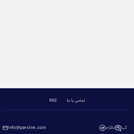
تماس با ما
RSS
info@parsine.com
گپ
تلگرام