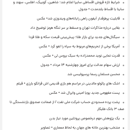
شرایط تازه فروش اقساطی سایپا اعلام شد؛ شاهین، کوییک، اطلس، سهند و
ساینا با اقساط بلندمدت + جدول
قابلیت پرطرفدار آیفون راهی رایانه‌های ویندوزی شد+ عکس
بقایی درباره مذاکرات تهران و مسقط بر سر تنگه هرمز توضیح داد
سیگنال‌های جدید برای بازار طلا؛ پیش‌بینی قیمت سکه و طلا فردا
آمریکا برخی از تحریم‌های مربوط به سپاه را لغو کرد + عکس
قدرت نمایی نوید محمدزاده به سبک بروس لی + عکس
ارزش سهام عدالت برای امروز چهارشنبه ۱۴ مرداد + جدول
محسن مسلمان رسما پرسپولیسی شد
اشک های پائولو مالدینی در مراسم هم بازی قدیمی اش فرانکو بارزی + فیلم
پست مفهومی جدید پویا امینی وایرال شد + عکس
پشت پرده‌ مسدودی حساب شرکت ملی نفت / از ضمانت صندوق بازنشستگی تا
صف ۳ بانک طلبکار
یک پژوهش مهم درخصوص پروتئین مورد نیاز بدن
منتخب بهترین خانه های جهان به لحاظ معماری + تصاویر