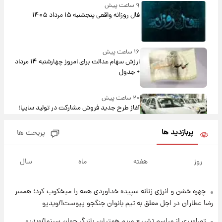
۹ ساعت پیش
فال روزانه واقعی پنجشنبه ۱۵ مرداد ۱۴۰۵
۱۶ ساعت پیش
ارزش سهام عدالت برای امروز چهارشنبه ۱۴ مرداد
+ جدول
۲۰ ساعت پیش
آغاز طرح جدید فروش مشارکت در تولید سایپا؛
نام خودرو، مبلغ پیش پرداخت و زمان تحویل |
سود مشارکت چند درصد است؟
پربازدید ها
پربحث ها
۲۱ ساعت پیش
زمان پخش «مرد سه هزار چهره» مشخص شد
روز
هفته
ماه
سال
چهره خشن و انرژی زنانه سپیده خداوردی همه را میخکوب کرد؛ همسر
۲۱ ساعت پیش
کار استقلال و رامین رضاییان رسما تمام شد +
رضا عطاران در اجل معلق به تیم بانوان جنگجو پیوست!/ویدیو
عکس / خداحافظی صمیمانه آبی ها با رامین!
تصاویری از مراسم تشییع مریم همتیان، بازیگر جوان سینما/ویدیو