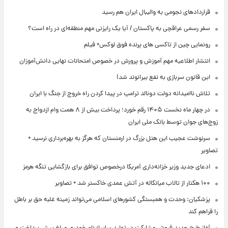
قراردادهای نجومی به والیبال ایران هم رسید
سفر رسمی عراقچی به پاکستان / آیا یک رایزنی مهم منطقه‌ای در راه است؟
رونمایی چین از تاکسی های پرنده فوق لوکس+ فیلم
انتشار اطلاعیه مهم آموزش و پرورش در خصوص امتحانات نهایی دانش‌آموزان
این قانون سربازی به نفع بیرانوند شد!
تلاش ناامیدانه‌ دولت دونالد ترامپ در پیدا کردن راه خروج از جنگ با ایران
در چهار ماه نخست ۱۴۰۵ رقم خورد؛ پرداخت بیش از ۸ همت وام ازدواج به
زوج‌های جوان توسط بانک ملی ایران
سرنوشت عجیب این هتل بزرگ در ارمنستان که هرگز به بهره‌برداری نرسید +
تصاویر
ادعای جدید وزیر خزانه‌داری آمریکا درخصوص توافق برای بازگشایی تنگه هرمز
۱۰۰ هکتار از تالاب میانکاله در آتش عمدی خاکستر شد + تصاویر
پزشکیان: وحدت و همبستگی کشورهای اسلامی می‌تواند زمینه غلبه حق بر باطل
را فراهم کند