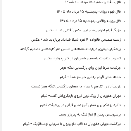
فال حافظ پنجشنبه ۱۵ مرداد ماه ۱۴۰۵
فال قهوه روزانه پنجشنبه ۱۵ مرداد ماه ۱۴۰۵
فال روزانه واقعی پنجشنبه ۱۵ مرداد ۱۴۰۵
بازیگر فیلم اخراجی‌ها با این عکس آفتابی شد + عکس
ژست صمیمی خانواده ۴ نفره شیلا خداداد پربازدید شد + عکس
پزشکیان: رهبری درباره تفاهمنامه بر اساس نظر کارشناسی تصمیم گرفتند
تصاویر متفاوت یاسمین شجریان در کنار پدرش+ عکس
جزئیات شرط ایران برای بازگشایی تنگه هرمز
حمله لفظی قیصر به ابی خبرساز شد! + فیلم
غریب‌آبادی: تفاهم با عمان به معنای بازگشایی تنگه هرمز نیست
مهران غفوریان از بزرگ‌ترین آرزوی بازیگری‌اش گفت+ فیلم
تاکید پزشکیان بر نقش آموزه‌های قرآنی در پیشرفت کشور
پرسپولیس پیش از آغاز لیگ به پیروزی رسید
بازگشت مهران غفوریان به قاب تلویزیون با سریالی نوستالژیک + فیلم