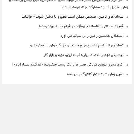
آغاز طرح جدید فروش مشارکت در تولید سایپا؛ نام خودرو، مبلغ پیش پرداخت و
زمان تحویل | سود مشارکت چند درصد است؟
سامانه‌های تامین اجتماعی ممکن است قطع و یا مختل شوند + جزئیات
فقیهه سلطانی و افسانه چهره‌آزاد در فیلم جدید بهاره رهنما
استقلال جانشین رامین را از اسپانیا می آورد
تصاویری از مراسم تشییع مریم همتیان، بازیگر جوان سینما/ویدیو
پیشبینی مهم از اقتصاد ایران: ثبات ارزی، تورم و بازار کار
آقای مجریِ دوران کودکی خیلی‌ها با یک پست متفاوت؛ «غمگینم بسیار زیاد»!
تغییر زمان شارژ اعتبار کالابرگ از این ماه