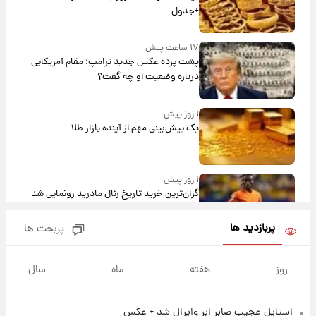
+جدول
۱۷ ساعت پیش
پشت پرده عکس جدید ترامپ؛ مقام آمریکایی
درباره وضعیت او چه گفت؟
۱ روز پیش
یک پیش‌بینی مهم از آینده بازار طلا
۱ روز پیش
گران‌ترین خرید تاریخ رئال مادرید رونمایی شد
پربازدید ها
پربحث ها
۱ روز پیش
پیش‌بینی بارش‌های گسترده با ورود ال‌نینو؛ کدام
روز
هفته
ماه
سال
روزها پربارش‌تر خواهند بود؟
استایل عجیب صابر ابر وایرال شد + عکس
۱ روز پیش