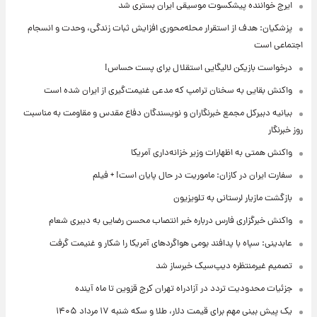
ایرج خواننده پیشکسوت موسیقی ایران بستری شد
پزشکیان: هدف از استقرار محله‌محوری افزایش ثبات زندگی، وحدت و انسجام
اجتماعی است
درخواست بازیکن لالیگایی استقلال برای پست حساس!
واکنش بقایی به سخنان ترامپ که مدعی غنیمت‌گیری از ایران شده است
بیانیه دبیرکل مجمع خبرنگاران و نویسندگان دفاع مقدس و مقاومت به مناسبت
روز خبرنگار
واکنش همتی به اظهارات وزیر خزانه‌داری آمریکا
سفارت ایران در کازان: ماموریت در حال پایان است! + فیلم
بازگشت مازیار لرستانی به تلویزیون
واکنش خبرگزاری فارس درباره خبر انتصاب محسن رضایی به دبیری شعام
عابدینی: سپاه با پدافند بومی هواگردهای آمریکا را شکار و غنیمت گرفت
تصمیم غیرمنتظره دیپ‌سیک خبرساز شد
جزئیات محدودیت تردد در آزادراه تهران کرج قزوین تا ماه آینده
یک پیش ‌بینی مهم برای قیمت دلار، طلا و سکه شنبه ۱۷ مرداد ۱۴۰۵