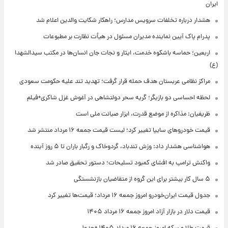
ایران
هشدار درباره تخلفات سرویس مدارس؛ راهکار شکایت والدین اعلام شد
پدرام پاک آیین نماینده مدیران مسئول در هیأت نظارت بر مطبوعات
اربعین؛ حماسه باشکوه خدمت، ایثار و نجات جان انسان‌ها در مکتب سیدالشهدا
(ع)
مراکز نظامی عربستان هدف حمله قرار گرفت؛ تهدید تند علیه حکومت سعودی
لحظه احساسی دو بازیگر؛ گریه سحر دولتشاهی در آغوش غزل شاکری+فیلم
ظریفیان: مذاکره از موضع قدرت، ابزار صیانت ملی است
قیمت خودروهای سایپا تغییر کرد؛ لیست قیمت جمعه ۱۶ مرداد منتشر شد
هواشناسی هشدار داد: وزش تندباد، گردوخاک و رگبار باران تا ۵ روز آینده
واکنش ترامپ به افشای کمبود تسلیحات؛ دستور تحقیق صادر شد
۵ سال کار بیشتر برای این گروه از متقاضیان بازنشستگی
جدول قیمت ایران‌خودرو امروز جمعه ۱۶ مرداد؛ قیمت‌ها تغییر کرد
قیمت دلار در بازار آزاد امروز جمعه ۱۶ مرداد ۱۴۰۵