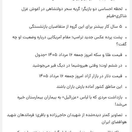
شماره پیراهن خریدهای جدید پرسپولیس اعلام
لحظه احساسی دو بازیگر؛ گریه سحر دولتشاهی در آغوش غزل
شد؛ تیکدری، محبی و سرگیف با اعداد ویژه
شاکری+فیلم
۱ روز پیش
۵ سال کار بیشتر برای این گروه از متقاضیان بازنشستگی
جزئیات فعال‌سازی «کیف پول ایران» اعلام
پشت پرده عکس جدید ترامپ؛ مقام آمریکایی درباره وضعیت او چه
شد+فیلم
گفت؟
۱ روز پیش
قیمت طلا و سکه امروز جمعه ۱۶ مرداد ۱۴۰۵ +جدول
تغییر تند قیمت محصولات ایران‌خودرو و سایپا
امروز پنجشنبه ۱۵ مرداد ۱۴۰۵ +جدول
در ششم اوت؛ وقتی هیروشیما در دیگ قیر می‌جوشید
قیمت دلار در بازار آزاد امروز جمعه ۱۶ مرداد ۱۴۰۵
۱ روز پیش
این مناطق کشور آماده بارش باران باشند
قیمت طلا و سکه امروز پنجشنبه ۱۵ مرداد ۱۴۰۵
بازداشت مردی که با لباس «عزرائیل» به بیماران بیمارستان خیره
می‌شد!
۱ روز پیش
شارژ جدید کالابرگ برای سه دهک؛ جزئیات اعلام
تصاویر کمتر دیده‌شده از شهیدان حاجی‌زاده و باقری؛ فرماندهان شهید
شد
هوافضای ایران