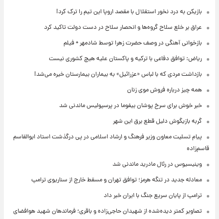
بازیکن به درد نخور استقلال با مقصد اروپا این تیم را ترک کرد!
عراق بر خلع سلاح گروه‌ها و انحصار سلاح در دست دولت تاکید کرد
بازخوانی آهنگی در وصف حضرت زهرا توسط شادمهر + فیلم
ریاض: توافق دفاعی با ترکیه و پاکستان علیه هیچ کشوری نیست
بازداشت مردی که با لباس «عزرائیل» به بیماران بیمارستان خیره می‌شد!
همه چیز درباره فروش موی زنان
خبر خوش برای سرخ پوشان بیفوما در پرسپولیس ماندنی شد
گربه بازیگوش دلیل قطع برق این شهر
پیام تسلیت معاون وزیر فرهنگ و ارشاد اسلامی در پی درگذشت استاد ابوالقاسم
قاسم‌زاده
وینیسیوس در رئال مادرید ماندنی شد
معادله جدید در تنگه هرمز؛ توافق تهران و مسقط خارج از سناریوی ترامپ
ترامپ از پایان سریع جنگ با ایران خبر داد
تصاویر کمتر دیده‌شده از شهیدان حاجی‌زاده و باقری؛ فرماندهان شهید هوافضای