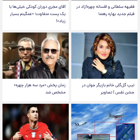
فقیهه سلطانی و افسانه چهره‌آزاد در
آقای مجریِ دوران کودکی خیلی‌ها با
فیلم جدید بهاره رهنما
یک پست متفاوت؛ «غمگینم بسیار
زیاد»!
تیپ گل‌گلی خانم بازیگر جوان در
زمان پخش «مرد سه هزار چهره»
جشن نفس | تصاویر
مشخص شد