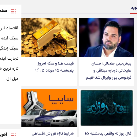
جره
صفحه
اقتصاد ایر
سبک ایده 
سبک زندگی 
تجارت ایده
پیش‌بینی جنجالی احسان
قیمت طلا و سکه امروز
تازه ترین خ
علیخانی درباره میثاقی و
پنجشنبه ۱۵ مرداد ۱۴۰۵
فردوسی پور وایرال شد+فیلم
مبل ال
فال روزانه واقعی پنجشنبه ۱۵
شرایط تازه فروش اقساطی
آخری