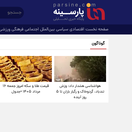
صفحه نخست
اقتصادی
سیاسی
بین‌الملل
اجتماعی
فرهنگی
ورزشی
گوناگون
هواشناسی هشدار داد: وزش
قیمت طلا و سکه امروز جمعه ۱۶
تندباد، گردوخاک و رگبار باران تا ۵
مرداد ۱۴۰۵ +جدول
روز آینده