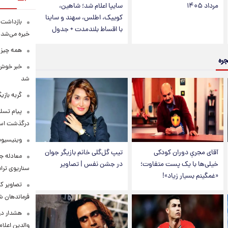
مرداد ۱۴۰۵
سایپا اعلام شد؛ شاهین،
کوییک، اطلس، سهند و ساینا
بازداشت م
با اقساط بلندمدت + جدول
خیره می‌شد!
همه چیز 
جره
خبر خوش 
شد
گربه باز
پیام تسل
درگذشت استا
وینیسیوس
آقای مجریِ دوران کودکی
تیپ گل‌گلی خانم بازیگر جوان
معادله جد
خیلی‌ها با یک پست متفاوت؛
در جشن نفس | تصاویر
سناریوی ترا
«غمگینم بسیار زیاد»!
تصاویر کم
فرماندهان ش
هشدار در
والدین اعلا