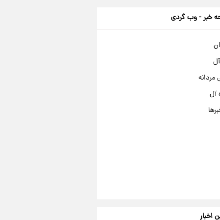
 خبر - وب گردی
ان
آل
مردانه
 آل
برها
ن اخبار