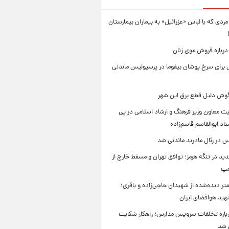
ردی که با لباس «عزرائیل» به بیماران بیمارستان
درباره فروش موی زنان
برای سرخ پوشان بیفوما در پرسپولیس ماندنی
یگوش دلیل قطع برق این شهر
یت معاون وزیر فرهنگ و ارشاد اسلامی در پی
د ابوالقاسم قاسم‌زاده
 در رئال مادرید ماندنی شد
ید در تنگه هرمز؛ توافق تهران و مسقط خارج از
مپ
تر دیده‌شده از شهیدان حاجی‌زاده و باقری؛
هید هوافضای ایران
باره تخلفات سرویس مدارس؛ راهکار شکایت
م شد