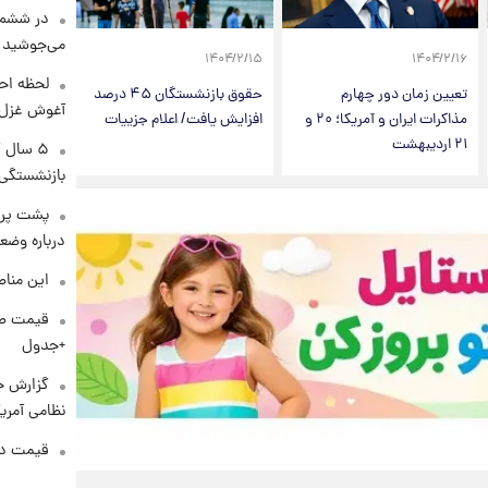
در ششم 
می‌جوشید
۱۴۰۴/۲/۱۵
۱۴۰۴/۲/۱۶
لحظه احس
تعیین زمان دور چهارم
حقوق بازنشستگان ۴۵ درصد
آغوش غزل 
مذاکرات ایران و آمریکا؛ ۲۰ و
افزایش یافت/ اعلام جزییات
۲۱ اردیبهشت
۵ سال 
بازنشستگی
پشت پرد
درباره وض
این مناط
+جدول
گزارش ج
نظامی آمری
قیمت دلار د