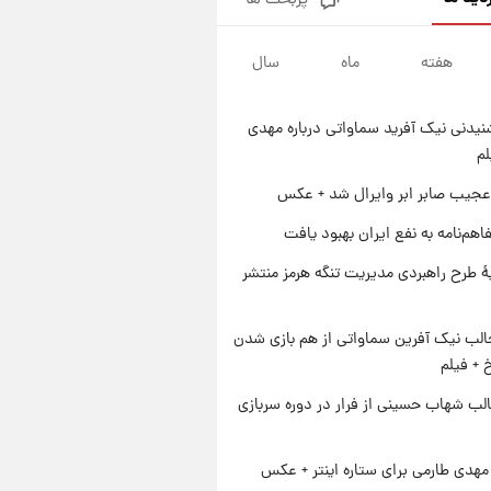
پربحث ها
قیمت طلا و سکه امروز پنجشنبه
۱۵ مرداد ۱۴۰۵
هفته
ماه
سال
۱ روز پیش
شارژ جدید کالابرگ برای سه
دهک؛ جزئیات اعلام شد
یدنی نیک آفرید سماواتی درباره مهدی
۱ روز پیش
لم
شرایط تازه فروش اقساطی سایپا
اعلام شد؛ شاهین، کوییک، اطلس،
عجیب صابر ابر وایرال شد + عکس
سهند و ساینا با اقساط بلندمدت +
۱ روز پیش
اهم‌نامه به نفع ایران بهبود یافت
جدول
سیگنال‌های جدید برای بازار طلا؛
پیش‌بینی قیمت سکه و طلا فردا
ۀ طرح راهبردی مدیریت تنگه هرمز منتشر
الب نیک آفرین سماواتی از هم بازی شدن
خ + فیلم
لب شهاب حسینی از فرار در دوره سربازی
هدی طارمی برای ستاره اینتر + عکس