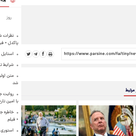
روز
نظرات شن
پاکدل + فی
استایل 
شرایط تف
متن اولی
شد
 مرتبط
روایت ج
با امین تار
خاطره جا
+ فیلم
استوری م