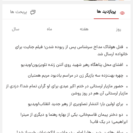
پربازدید ها
پربحث ها
۲۰ ساعت پیش
افشای محل پناهگاه‌ رهبر شهید روی آنتن زنده
روز
هفته
ماه
سال
تلویزیون/ویدیو
قتل هولناک مداح سرشناس پس از ربوده شدن؛ فیلم جنایت برای
۲۱ ساعت پیش
ثریا اسفندیاری بعد از طلاق و در دیدار با گروه
خانواده ارسال شد
بیتلز
افشای محل پناهگاه‌ رهبر شهید روی آنتن زنده تلویزیون/ویدیو
۲۰ ساعت پیش
چهره بهت‌زده سه بازیگر زن در مراسم یادبود مریم همتیان
ادعای جنجالی درباره اینفانتینو؛ اتهام پرداخت
حضور مازیار لرستانی در ختم اکبر عبدی برای او گران تمام شد!/ دزدی از
پول به معشوقه با درآمد یوفا
مازیار لرستانی آن هم در روز روشن
۲۱ ساعت پیش
برای اولین بار؛ انتشار تصاویری از رهبر جدید انقلاب/ویدیو
هشدار درباره کمبود یک ماده معدنی؛ خطر
آلزایمر و زوال عقل افزایش می‌یابد؟
دو دختر پیمان قاسم‌خانی، یکی از بهاره رهنما و دیگری از میترا
ابراهیمی؛ در یک قاب!
۲۱ ساعت پیش
سلفی‌های پی‌درپی هلیا امامی در ماشین لاکچری‌اش خبرساز شد!