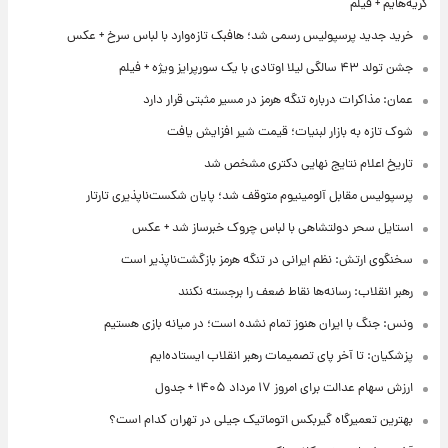
گریه‌هایم + فیلم
خرید جدید پرسپولیس رسمی شد؛ هافبک تازه‌وارد با لباس سرخ + عکس
جشن تولد ۴۳ سالگی لیلا اوتادی با یک سورپرایز ویژه + فیلم
عمان: مذاکرات درباره تنگه هرمز در مسیر مثبتی قرار دارد
شوک تازه به بازار لبنیات؛ قیمت شیر افزایش یافت
تاریخ اعلام نتایج نهایی دکتری مشخص شد
پرسپولیس مقابل آلومینیوم متوقف شد؛ پایان شکست‌ناپذیری تارتار
استایل سحر دولتشاهی با لباس چروک خبرساز شد + عکس
سخنگوی ارتش: نظم ایرانی در تنگه هرمز بازگشت‌ناپذیر است
رهبر انقلاب: رسانه‌ها نقاط ضعف را برجسته نکنند
ونس: جنگ با ایران هنوز تمام نشده است؛ در میانه بازی هستیم
پزشکیان: تا آخر پای تصمیمات رهبر انقلاب ایستاده‌ایم
ارزش سهام عدالت برای امروز ۱۷ مرداد ۱۴۰۵ + جدول
بهترین تعمیرگاه گیربکس اتوماتیک جیلی در تهران کدام است؟