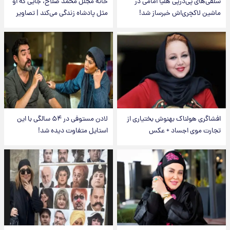
سلفی‌های پی‌درپی هلیا امامی در
خانه مجلل محمد صلاح، جایی که او
ماشین لاکچری‌اش خبرساز شد!
مثل پادشاه زندگی می‌کند | تصاویر
افشاگری هولناک بهنوش بختیاری از
لادن مستوفی در ۵۴ سالگی با این
تجارت موی اجساد + عکس
استایل متفاوت دیده شد!