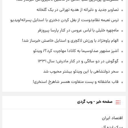
انتقاد تند پیمان طالبی از مسئولان استقلال در
پی رفتن رامین رضاییان+ عکس
تصاویر جدید و دلبرانه از هدیه تهرانی در یک گلخانه
ترس نعیمه نظام‌دوست از بغل کردن دختری با استایل پسرانه/ویدیو
۲۱ ساعت پیش
قیمت گوشت گوساله و گوسفند امروز شنبه ۱۷
ماه‌چهره خلیلی با لباس عروس در کنار پارسا پیروزفر
مرداد ۱۴۰۵ +جدول
الهام پاوه‌نژاد با ورزش لاکچری و استایل خاصش خبرساز شد!
آشپز مشهور صداوسیما به کانادا مهاجرت کرد؟/ ویدئو
گوگوش در دو سالگی و در کنار مادرش؛ سال ۱۳۳۱
سحر دولتشاهی با این ویدئو بیشتر محبوب شد
قاب عاشقانه و پست متفاوت همسر شاهرخ استخری!
صفحه خبر - وب گردی
اقتصاد ایران
سبک ایده آل