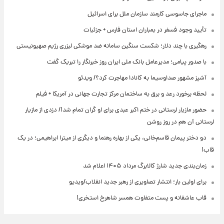
ماجرای جاسوسی کارمند سازمان ملل برای اسرائیل
تأیید وجود فسفر در بمباران استان فارس + جزئیات
رهگیری با چند دلار؛ شکست سنگین سامانه ضد موشکی لیزری رژیم صهیونیستی
با صدور پیامی؛ مدیرعامل بانک ملی ایران روز خبرنگار را تبریک گفت
آشپز مشهور صداوسیما به کانادا مهاجرت کرد؟/ ویدئو
لحظه برخورد رعد و برق به ساختمان مرکز تجارت جهانی در آمریکا + فیلم
حضور مازیار لرستانی در ختم اکبر عبدی برای او گران تمام شد!/ دزدی از مازیار
لرستانی آن هم در روز روشن
دو دختر پیمان قاسم‌خانی، یکی از بهاره رهنما و دیگری از میترا ابراهیمی؛ در یک
قاب!
زمان‌بندی جدید شارژ کالابرگ مرداد ۱۴۰۵ اعلام شد
برای اولین بار؛ انتشار تصاویری از رهبر جدید انقلاب/ویدیو
قاب عاشقانه و پست متفاوت همسر شاهرخ استخری!