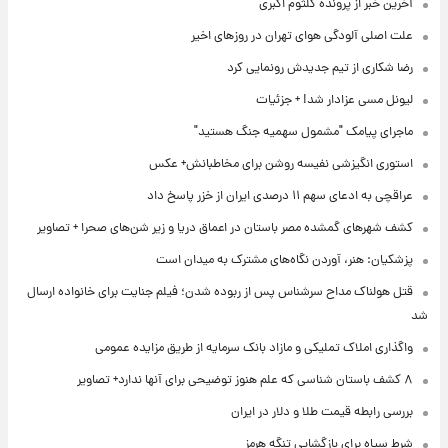
آخرین خبر از پرونده کلثوم اکبری
علت اصلی آلودگی هوای تهران در روزهای اخیر
رضا شکاری از تیم جدیدش رونمایی کرد
لیونل مسی عزادار شد! + جزئیات
ماجرای پیامک "مشمول سهمیه جنگ هستید"
استوری انگیزشی نفیسه روشن برای مخاطبانش+ عکس
عراقچی به ادعای سهم ۱۱ درصدی ایران از خزر پاسخ داد
کشف شهرهای گمشده مصر باستان در اعماق دریا و زیر شن‌های صحرا + تصاویر
پزشکیان: هنر، آوردن نگاه‌های مشترک به میدان است
قتل هولناک مداح سرشناس پس از ربوده شدن؛ فیلم جنایت برای خانواده ارسال
شد
واگذاری املاک تملیکی و مازاد بانک سرمایه از طریق مزایده عمومی
۸ کشف باستان شناسی که علم هنوز توضیحی برای آنها ندارد+ تصاویر
بررسی رابطه قیمت طلا و دلار در ایران
شرط سپاه برای بازگشایی تنگه هرمز