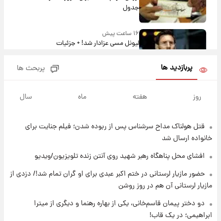
جدول
۱۶ ساعت پیش
لیونل مسی عزادار شد! + جزئیات
پربازدید ها
پربحث ها
۱۹ ساعت پیش
لحظه برخورد رعد و برق به ساختمان مرکز تجارت
روز
هفته
ماه
سال
جهانی در آمریکا + فیلم
قتل هولناک مداح سرشناس پس از ربوده شدن؛ فیلم جنایت برای
۱۹ ساعت پیش
برای اولین بار؛ انتشار تصاویری از رهبر جدید
خانواده ارسال شد
انقلاب/ویدیو
افشای محل پناهگاه‌ رهبر شهید روی آنتن زنده تلویزیون/ویدیو
۱۹ ساعت پیش
حضور مازیار لرستانی در ختم اکبر عبدی برای او گران تمام شد!/ دزدی از
تصاویر عمامه بستن به شیوه خاتمی/ویدیو
مازیار لرستانی آن هم در روز روشن
دو دختر پیمان قاسم‌خانی، یکی از بهاره رهنما و دیگری از میترا
ابراهیمی؛ در یک قاب!
۲۱ ساعت پیش