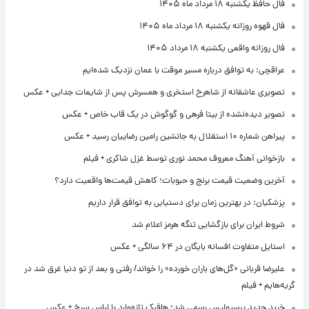
فال حافظ یکشنبه ۱۸ مرداد ماه ۱۴۰۵
فال قهوه روزانه یکشنبه ۱۸ مرداد ماه ۱۴۰۵
فال روزانه واقعی یکشنبه ۱۸ مرداد ۱۴۰۵
عراقچی: به توافق درباره مسیر موقت با عمان نزدیک شده‌ایم
تصویری عاشقانه از شاهرخ استخری و همسرش پس از شایعات جدایی + عکس
تصویر دیده‌نشده از بیتا فرهی و گوگوش در یک قاب خاص + عکس
پیراهن شماره ۱۰ استقلال به جانشین رامین رضاییان رسید + عکس
بازخوانی آهنگ معروف محمد نوری توسط غزل شاکری + فیلم
آخرین وضعیت قیمت برنج و حبوبات؛ کاهش قیمت‌ها واقعیت دارد؟
پزشکیان: در بهترین زمان برای دستیابی به توافق قرار داریم
شروط ایران برای بازگشایی تنگه هرمز اعلام شد
استایل متفاوت افسانه بایگان در ۶۴ سالگی + عکس
علیرضا قربانی «گل‌های باران خورده» را خواند/ رفتی و بعد از تو دنیا غرق شد در
گریه‌هایم + فیلم
خرید جدید پرسپولیس رسمی شد؛ هافبک تازه‌وارد با لباس سرخ + عکس