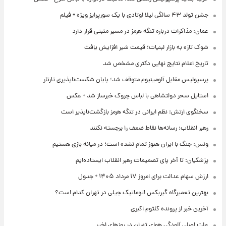
جشن تولد ۴۳ سالگی لیلا اوتادی با یک سورپرایز ویژه + فیلم
عمان: مذاکرات درباره تنگه هرمز در مسیر مثبتی قرار دارد
شوک تازه به بازار لبنیات؛ قیمت شیر افزایش یافت
تاریخ اعلام نتایج نهایی دکتری مشخص شد
پرسپولیس مقابل آلومینیوم متوقف شد؛ پایان شکست‌ناپذیری تارتار
استایل سحر دولتشاهی با لباس چروک خبرساز شد + عکس
سخنگوی ارتش: نظم ایرانی در تنگه هرمز بازگشت‌ناپذیر است
رهبر انقلاب: رسانه‌ها نقاط ضعف را برجسته نکنند
ونس: جنگ با ایران هنوز تمام نشده است؛ در میانه بازی هستیم
پزشکیان: تا آخر پای تصمیمات رهبر انقلاب ایستاده‌ایم
ارزش سهام عدالت برای امروز ۱۷ مرداد ۱۴۰۵ + جدول
بهترین تعمیرگاه گیربکس اتوماتیک جیلی در تهران کدام است؟
آخرین خبر از پرونده کلثوم اکبری
علت اصلی آلودگی هوای تهران در روزهای اخیر