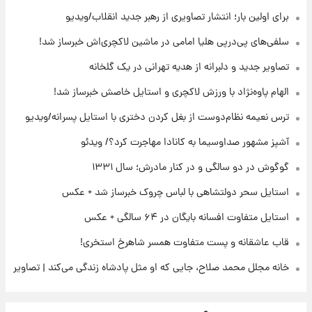
افشای محل پناهگاه‌ رهبر شهید روی آنتن زنده
برای اولین بار؛ انتشار تصاویری از رهبر جدید انقلاب/ویدیو
تلویزیون/ویدیو
سلفی‌های پی‌درپی هلیا امامی در ماشین لاکچری‌اش خبرساز شد!
۲۲ ساعت پیش
تصاویر جدید و دلبرانه از هدیه تهرانی در یک گلخانه
ثریا اسفندیاری بعد از طلاق و در دیدار با گروه
بیتلز
الهام پاوه‌نژاد با ورزش لاکچری و استایل خاصش خبرساز شد!
ترس نعیمه نظام‌دوست از بغل کردن دختری با استایل پسرانه/ویدیو
۲۲ ساعت پیش
ادعای جنجالی درباره اینفانتینو؛ اتهام پرداخت
آشپز مشهور صداوسیما به کانادا مهاجرت کرد؟/ ویدئو
پول به معشوقه با درآمد یوفا
گوگوش در دو سالگی و در کنار مادرش؛ سال ۱۳۳۱
استایل سحر دولتشاهی با لباس چروک خبرساز شد + عکس
استایل متفاوت افسانه بایگان در ۶۴ سالگی + عکس
قاب عاشقانه و پست متفاوت همسر شاهرخ استخری!
خانه مجلل محمد صلاح، جایی که او مثل پادشاه زندگی می‌کند | تصاویر