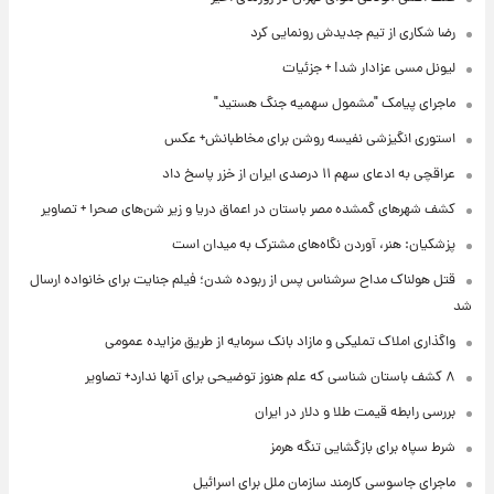
رضا شکاری از تیم جدیدش رونمایی کرد
لیونل مسی عزادار شد! + جزئیات
ماجرای پیامک "مشمول سهمیه جنگ هستید"
استوری انگیزشی نفیسه روشن برای مخاطبانش+ عکس
عراقچی به ادعای سهم ۱۱ درصدی ایران از خزر پاسخ داد
کشف شهرهای گمشده مصر باستان در اعماق دریا و زیر شن‌های صحرا + تصاویر
پزشکیان: هنر، آوردن نگاه‌های مشترک به میدان است
قتل هولناک مداح سرشناس پس از ربوده شدن؛ فیلم جنایت برای خانواده ارسال
شد
واگذاری املاک تملیکی و مازاد بانک سرمایه از طریق مزایده عمومی
۸ کشف باستان شناسی که علم هنوز توضیحی برای آنها ندارد+ تصاویر
بررسی رابطه قیمت طلا و دلار در ایران
شرط سپاه برای بازگشایی تنگه هرمز
ماجرای جاسوسی کارمند سازمان ملل برای اسرائیل