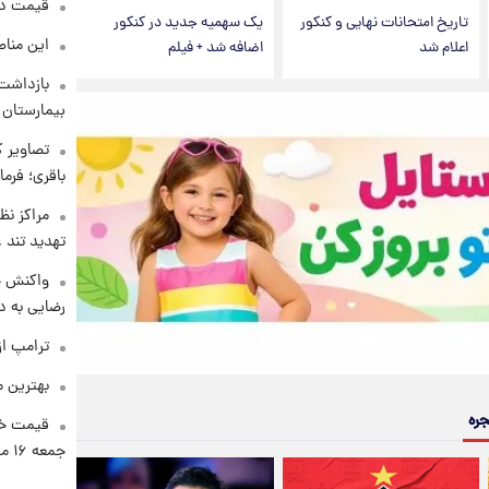
قیمت دلار د
تاریخ امتحانات نهایی و کنکور
یک سهمیه جدید در کنکور
این مناط
اعلام شد
اضافه شد + فیلم
بازداشت 
بیمارستان 
تصاویر ک
باقری؛ فرم
مراکز نظ
تهدید تند
واکنش خ
رضایی به د
ترامپ از
بهترین م
جره
قیمت خو
جمعه ۱۶ مرداد منتشر شد