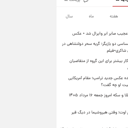
پربحث ها
جزئیات فعال‌سازی «کیف پول
ایران» اعلام شد+فیلم
هفته
ماه
سال
۱ روز پیش
تغییر تند قیمت محصولات
ایران‌خودرو و سایپا امروز پنجشنبه
عجیب صابر ابر وایرال شد + عکس
۱۵ مرداد ۱۴۰۵ +جدول
۱ روز پیش
قیمت طلا و سکه امروز پنجشنبه
اسی دو بازیگر؛ گریه سحر دولتشاهی در
۱۵ مرداد ۱۴۰۵
شاکری+فیلم
۱ روز پیش
کار بیشتر برای این گروه از متقاضیان
شارژ جدید کالابرگ برای سه
دهک؛ جزئیات اعلام شد
ه عکس جدید ترامپ؛ مقام آمریکایی
عیت او چه گفت؟
قیمت طلا و سکه امروز جمعه ۱۶ مرداد ۱۴۰۵
اوت؛ وقتی هیروشیما در دیگ قیر