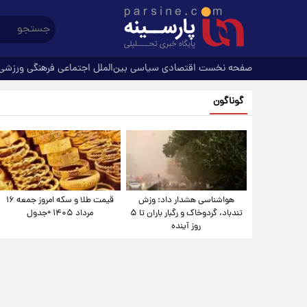
صفحه نخست
اقتصادی
سیاسی
بین‌الملل
اجتماعی
فرهنگی
ورزشی
گوناگون
هواشناسی هشدار داد: وزش
قیمت طلا و سکه امروز جمعه ۱۶
تندباد، گردوخاک و رگبار باران تا ۵
مرداد ۱۴۰۵ +جدول
روز آینده