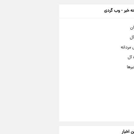
 خبر - وب گردی
ان
آل
مردانه
 آل
برها
ن اخبار