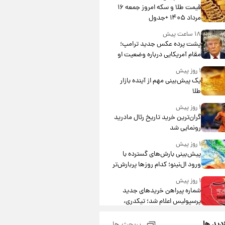
قیمت طلا و سکه امروز جمعه ۱۶
مرداد ۱۴۰۵ +جدول
۱۸ ساعت پیش
پشت پرده عکس جدید ترامپ؛
مقام آمریکایی درباره وضعیت او
چه گفت؟
۱ روز پیش
یک پیش‌بینی مهم از آینده بازار
طلا
۱ روز پیش
گران‌ترین خرید تاریخ رئال مادرید
رونمایی شد
۱ روز پیش
پیش‌بینی بارش‌های گسترده با
ورود ال‌نینو؛ کدام روزها پربارش‌تر
خواهند بود؟
۱ روز پیش
شماره پیراهن خریدهای جدید
پرسپولیس اعلام شد؛ تیکدری،
محبی و سرگیف با اعداد ویژه
۱ روز پیش
زدید ها