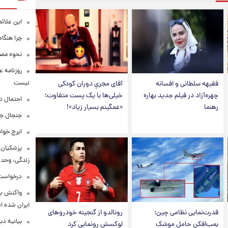
این علائ
چرا هنگام
نحوه مصرف
روزنامه ع
نیست
فقیهه سلطانی و افسانه
آقای مجریِ دوران کودکی
چهره‌آزاد در فیلم جدید بهاره
خیلی‌ها با یک پست متفاوت؛
احتمال د
رهنما
«غمگینم بسیار زیاد»!
جنجال جد
ایرج خوا
پزشکیان:
زندگی، وحد
درخواست 
واکنش بق
ایران شده 
قدرت‌نمایی نظامی چین؛
رونالدو از گنجینه خودروهای
بیانیه د
بمب‌افکن حامل موشک
لوکسش رونمایی کرد