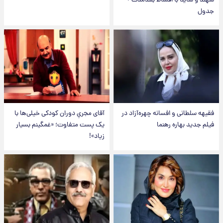
سهند و ساینا با اقساط بلندمدت +
جدول
فقیهه سلطانی و افسانه چهره‌آزاد در
آقای مجریِ دوران کودکی خیلی‌ها با
فیلم جدید بهاره رهنما
یک پست متفاوت؛ «غمگینم بسیار
زیاد»!