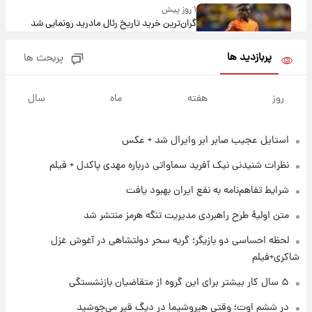
۱ روز پیش
گران‌ترین خرید تاریخ رئال مادرید رونمایی شد
پربازدید ها
پربحث ها
۱ روز پیش
پیش‌بینی بارش‌های گسترده با ورود ال‌نینو؛ کدام
روز
هفته
ماه
سال
روزها پربارش‌تر خواهند بود؟
استایل عجیب صابر ابر وایرال شد + عکس
۱ روز پیش
شماره پیراهن خریدهای جدید پرسپولیس اعلام
نظرات شنیدنی نیک آفرید سماواتی درباره مهدی پاکدل + فیلم
شد؛ تیکدری، محبی و سرگیف با اعداد ویژه
شرایط تفاهم‌نامه به نفع ایران بهبود یافت
۱ روز پیش
متن اولیۀ طرح راهبردی مدیریت تنگه هرمز منتشر شد
جزئیات فعال‌سازی «کیف پول ایران» اعلام
شد+فیلم
لحظه احساسی دو بازیگر؛ گریه سحر دولتشاهی در آغوش غزل
شاکری+فیلم
۱ روز پیش
۵ سال کار بیشتر برای این گروه از متقاضیان بازنشستگی
تغییر تند قیمت محصولات ایران‌خودرو و سایپا
امروز پنجشنبه ۱۵ مرداد ۱۴۰۵ +جدول
در ششم اوت؛ وقتی هیروشیما در دیگ قیر می‌جوشید