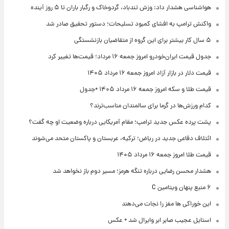
هواشناسی هشدار داد: وزش تندباد، گردوخاک و رگبار باران تا ۵ روز آینده
واکنش ترامپ به افشای کمبود تسلیحات؛ دستور تحقیق صادر شد
۵ سال کار بیشتر برای این گروه از متقاضیان بازنشستگی
جدول قیمت ایران‌خودرو امروز جمعه ۱۶ مرداد؛ قیمت‌ها تغییر کرد
قیمت دلار در بازار آزاد امروز جمعه ۱۶ مرداد ۱۴۰۵
قیمت طلا و سکه امروز جمعه ۱۶ مرداد ۱۴۰۵ +جدول
کدام ورزش‌ها در گرما برای سالمندان مناسب‌ترند؟
پشت پرده عکس جدید ترامپ؛ مقام آمریکایی درباره وضعیت او چه گفت؟
ائتلاف دفاعی جدید در ریاض؛ ترکیه، عربستان و پاکستان متحد می‌شوند
قیمت طلا امروز جمعه ۱۶ مرداد ۱۴۰۵
هشدار محسن رضایی درباره تنگه هرمز؛ مسیر دوم باز نخواهد شد
۶ منبع پنهان ویتامین C
این خوراکی ها مغز را نجات می‌دهند
استایل عجیب صابر ابر وایرال شد + عکس