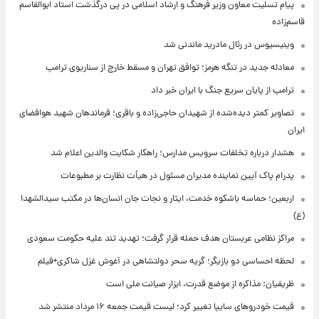
پیام تسلیت معاون وزیر فرهنگ و ارشاد اسلامی در پی درگذشت استاد ابوالقاسم
قاسم‌زاده
وینیسیوس در رئال مادرید ماندنی شد
معادله جدید در تنگه هرمز؛ توافق تهران و مسقط خارج از سناریوی ترامپ
ترامپ از پایان سریع جنگ با ایران خبر داد
تصاویر کمتر دیده‌شده از شهیدان حاجی‌زاده و باقری؛ فرماندهان شهید هوافضای
ایران
هشدار درباره تخلفات سرویس مدارس؛ راهکار شکایت والدین اعلام شد
پدرام پاک آیین نماینده مدیران مسئول در هیأت نظارت بر مطبوعات
اربعین؛ حماسه باشکوه خدمت، ایثار و نجات جان انسان‌ها در مکتب سیدالشهدا
(ع)
مراکز نظامی عربستان هدف حمله قرار گرفت؛ تهدید تند علیه حکومت سعودی
لحظه احساسی دو بازیگر؛ گریه سحر دولتشاهی در آغوش غزل شاکری+فیلم
ظریفیان: مذاکره از موضع قدرت، ابزار صیانت ملی است
قیمت خودروهای سایپا تغییر کرد؛ لیست قیمت جمعه ۱۶ مرداد منتشر شد