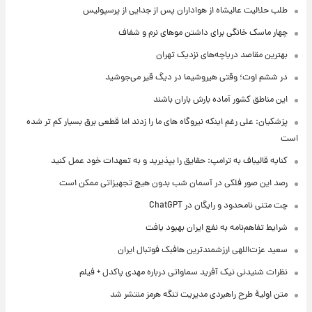
طلب حلالیت عالیشاه از هواداران پس از جدایی از پرسپولیس
چهار ماسک خانگی برای داشتن موهای نرم و شفاف
بهترین مقاصد دریاچه‌های نزدیک تهران
در ششم اوت؛ وقتی هیروشیما در دیگ قیر می‌جوشید
این مناطق کشور آماده بارش باران باشند
پزشکیان: علی رغم اینکه نیروگاه های ما را زدند اما قطعی برق بسیار کم تر شده
است
کنایه قالیباف به ترامپ: حقایق را بپذیرید و به تعهدات خود عمل کنید
رصد این صور فلکی در آسمان شب بدون هیچ تجهیزاتی ممکن است
چت متنی نامحدود و رایگان در ChatGPT
شرایط تفاهم‌نامه به نفع ایران بهبود یافت
سعید عزت‌اللهی ارزشمندترین هافبک فوتبال ایران
نظرات شنیدنی نیک آفرید سماواتی درباره مهدی پاکدل + فیلم
متن اولیۀ طرح راهبردی مدیریت تنگه هرمز منتشر شد