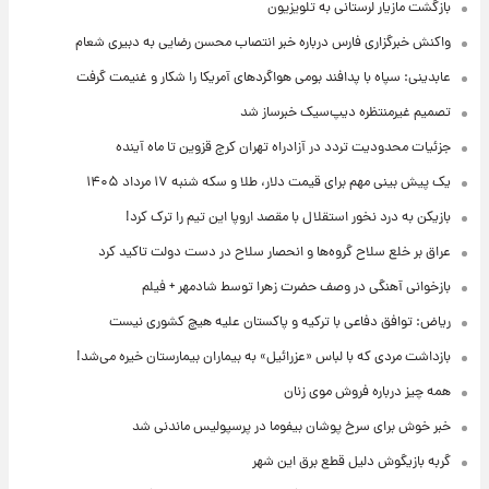
بازگشت مازیار لرستانی به تلویزیون
واکنش خبرگزاری فارس درباره خبر انتصاب محسن رضایی به دبیری شعام
عابدینی: سپاه با پدافند بومی هواگردهای آمریکا را شکار و غنیمت گرفت
تصمیم غیرمنتظره دیپ‌سیک خبرساز شد
جزئیات محدودیت تردد در آزادراه تهران کرج قزوین تا ماه آینده
یک پیش ‌بینی مهم برای قیمت دلار، طلا و سکه شنبه ۱۷ مرداد ۱۴۰۵
بازیکن به درد نخور استقلال با مقصد اروپا این تیم را ترک کرد!
عراق بر خلع سلاح گروه‌ها و انحصار سلاح در دست دولت تاکید کرد
بازخوانی آهنگی در وصف حضرت زهرا توسط شادمهر + فیلم
ریاض: توافق دفاعی با ترکیه و پاکستان علیه هیچ کشوری نیست
بازداشت مردی که با لباس «عزرائیل» به بیماران بیمارستان خیره می‌شد!
همه چیز درباره فروش موی زنان
خبر خوش برای سرخ پوشان بیفوما در پرسپولیس ماندنی شد
گربه بازیگوش دلیل قطع برق این شهر