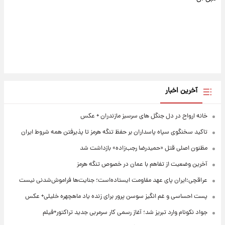
آخرین اخبار
خانه ارواح در دل جنگل های سرسبز مازندران + عکس
تاکید سخنگوی سپاه پاسداران بر حفظ تنگه هرمز تا پذیرفتن همه شروط ایران
مظنون اصلی قتل «حمیدرضا رجب‌زاده» بازداشت شد
آخرین وضعیت از تفاهم با عمان در خصوص تنگه هرمز
عراقچی:ایران پای عهد مقاومت ایستاده‌است؛ جنایت‌ها فراموش‌شدنی نیست
پست احساسی و غم انگیز سوسن پرور برای زنده یاد ماهچهره خلیلی+ عکس
جواد نکونام وارد تبریز شد؛ آغاز رسمی کار سرمربی جدید تراکتور+فیلم