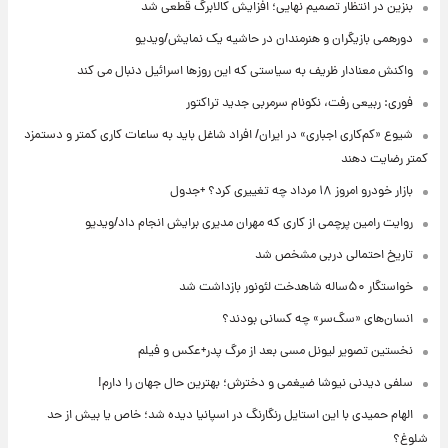
بنزین در انتظار تصمیم نهایی؛ افزایش کالابرگ قطعی شد
دورهمی بازیگران و هنرمندان در حاشیه یک نمایش/ویدیو
واکنش معنادار ظریف به سیاستی که این روزها اسرائیل دنبال می کند
فوری: ربیعی رفت، نکونام سرمربی جدید تراکتور
شیوع «کم‌کاری اجباری» در ایران/ افراد شاغل باید به ساعات کاری کمتر و دستمزد
کمتر رضایت دهند
بازار خودرو امروز ۱۸ مرداد چه تغییری کرد؟ +جدول
روایت رامین پرچمی از کاری که مهران مدیری برایش انجام داد/ویدیو
تاریخ احتمالی دربی مشخص شد
خواستگار ۵۰ساله شاهدخت لئونور بازداشت شد
انسان‌های «سگ‌سر» چه کسانی بودند؟
نخستین تصویر لیونل مسی بعد از مرگ پدر+عکس و فیلم
سلفی دیدنی نیوشا ضیغمی و دخترش؛ بهترین حال جهان را دارم!
الهام حمیدی با این استایل رنگارنگ در اسپانیا دیده شد؛ خاص یا بیش از حد
شلوغ؟