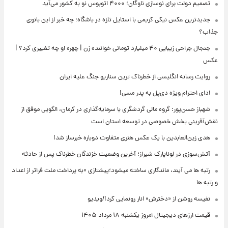
تصمیم دولت برای نوسازی ناوگان؛ ۴۰۰۰ اتوبوس نو به کشور می‌آید
جدیدترین عکس نیکی کریمی با استایل تازه در باشگاه؛ چه خبر از این بانوی
جذاب؟
جنجال جراحی زیبایی ۴۰ میلیارد تومانی خواننده زن | چهره او چه تغییری کرد؟ |
عکس
روایت رسانه انگلیسی از خطرناک ترین سناریو جنگ علیه ایران
ادای احترام ویژه دی‌پل به پدر مسی!
شهباز حسن‌پور: گروه مالی گردشگری با سرمایه‌گذاری در کرمان، الگویی موفق از
نقش‌آفرینی بخش خصوصی در توسعه استان است
هدی زین‌العابدین با یک عکس هنری متفاوت دوباره خبرساز شد!
آتش‌سوزی در لوناپارک شیراز؛ آخرین وضعیت خزندگان خطرناک پس از حادثه
رتبه ها می آیند، ماندگاری ساخته میشود؛پیشتازی «به پرداخت ملت فراتر از اعداد
و رتبه ها
نفیسه روشن از «دخترش» انار رونمایی کرد!/ویدیو
قیمت ارزهای دیجیتال امروز یکشنبه ۱۸ مرداد ۱۴۰۵