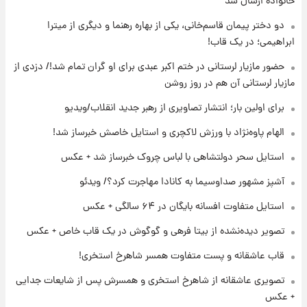
خانواده ارسال شد
جدول
دو دختر پیمان قاسم‌خانی، یکی از بهاره رهنما و دیگری از میترا
ابراهیمی؛ در یک قاب!
۲۰ ساعت پیش
لیونل مسی عزادار شد! + جزئیات
حضور مازیار لرستانی در ختم اکبر عبدی برای او گران تمام شد!/ دزدی از
مازیار لرستانی آن هم در روز روشن
برای اولین بار؛ انتشار تصاویری از رهبر جدید انقلاب/ویدیو
۲۳ ساعت پیش
لحظه برخورد رعد و برق به ساختمان مرکز تجارت
الهام پاوه‌نژاد با ورزش لاکچری و استایل خاصش خبرساز شد!
جهانی در آمریکا + فیلم
استایل سحر دولتشاهی با لباس چروک خبرساز شد + عکس
۲۳ ساعت پیش
آشپز مشهور صداوسیما به کانادا مهاجرت کرد؟/ ویدئو
برای اولین بار؛ انتشار تصاویری از رهبر جدید
انقلاب/ویدیو
استایل متفاوت افسانه بایگان در ۶۴ سالگی + عکس
تصویر دیده‌نشده از بیتا فرهی و گوگوش در یک قاب خاص + عکس
۱ روز پیش
تصاویر عمامه بستن به شیوه خاتمی/ویدیو
قاب عاشقانه و پست متفاوت همسر شاهرخ استخری!
تصویری عاشقانه از شاهرخ استخری و همسرش پس از شایعات جدایی
+ عکس