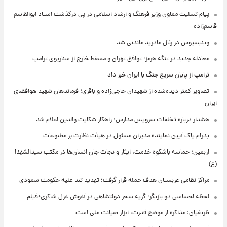
پیام تسلیت معاون وزیر فرهنگ و ارشاد اسلامی در پی درگذشت استاد ابوالقاسم
قاسم‌زاده
وینیسیوس در رئال مادرید ماندنی شد
معادله جدید در تنگه هرمز؛ توافق تهران و مسقط خارج از سناریوی ترامپ
ترامپ از پایان سریع جنگ با ایران خبر داد
تصاویر کمتر دیده‌شده از شهیدان حاجی‌زاده و باقری؛ فرماندهان شهید هوافضای
ایران
هشدار درباره تخلفات سرویس مدارس؛ راهکار شکایت والدین اعلام شد
پدرام پاک آیین نماینده مدیران مسئول در هیأت نظارت بر مطبوعات
اربعین؛ حماسه باشکوه خدمت، ایثار و نجات جان انسان‌ها در مکتب سیدالشهدا
(ع)
مراکز نظامی عربستان هدف حمله قرار گرفت؛ تهدید تند علیه حکومت سعودی
لحظه احساسی دو بازیگر؛ گریه سحر دولتشاهی در آغوش غزل شاکری+فیلم
ظریفیان: مذاکره از موضع قدرت، ابزار صیانت ملی است