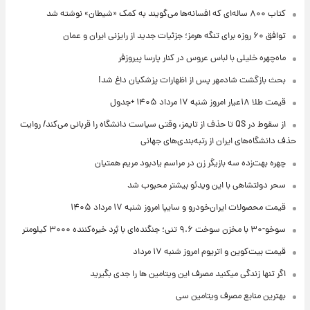
کتاب ۸۰۰ ساله‌ای که افسانه‌ها می‌گویند به کمک «شیطان» نوشته شد
توافق ۶۰ روزه برای تنگه هرمز؛ جزئیات جدید از رایزنی ایران و عمان
ماه‌چهره خلیلی با لباس عروس در کنار پارسا پیروزفر
بحث بازگشت شادمهر پس از اظهارات پزشکیان داغ شد!
قیمت طلا ۱۸عیار امروز شنبه ۱۷ مرداد ۱۴۰۵ +جدول
از سقوط در QS تا حذف از تایمز، وقتی سیاست دانشگاه را قربانی می‌کند/ روایت
حذف دانشگاه‌های ایران از رتبه‌بندی‌های جهانی
چهره بهت‌زده سه بازیگر زن در مراسم یادبود مریم همتیان
سحر دولتشاهی با این ویدئو بیشتر محبوب شد
قیمت محصولات ایران‌خودرو و سایپا امروز شنبه ۱۷ مرداد ۱۴۰۵
سوخو-۳۰ با مخزن سوخت ۹.۶ تنی؛ جنگنده‌ای با بُرد خیره‌کننده ۳۰۰۰ کیلومتر
قیمت بیت‌کوین و اتریوم امروز شنبه ۱۷ مرداد
اگر تنها زندگی میکنید مصرف این ویتامین ها را جدی بگیرید
بهترین منابع مصرف ویتامین سی