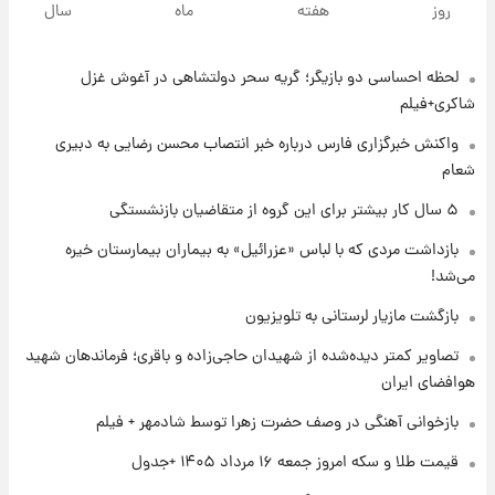
روز
هفته
ماه
سال
درباره وضعیت او چه گفت؟
لحظه احساسی دو بازیگر؛ گریه سحر دولتشاهی در آغوش غزل
۱ روز پیش
یک پیش‌بینی مهم از آینده بازار طلا
شاکری+فیلم
واکنش خبرگزاری فارس درباره خبر انتصاب محسن رضایی به دبیری
شعام
۱ روز پیش
گران‌ترین خرید تاریخ رئال مادرید رونمایی شد
۵ سال کار بیشتر برای این گروه از متقاضیان بازنشستگی
بازداشت مردی که با لباس «عزرائیل» به بیماران بیمارستان خیره
می‌شد!
۱ روز پیش
پیش‌بینی بارش‌های گسترده با ورود ال‌نینو؛ کدام
بازگشت مازیار لرستانی به تلویزیون
روزها پربارش‌تر خواهند بود؟
تصاویر کمتر دیده‌شده از شهیدان حاجی‌زاده و باقری؛ فرماندهان شهید
هوافضای ایران
۱ روز پیش
شماره پیراهن خریدهای جدید پرسپولیس اعلام
بازخوانی آهنگی در وصف حضرت زهرا توسط شادمهر + فیلم
شد؛ تیکدری، محبی و سرگیف با اعداد ویژه
قیمت طلا و سکه امروز جمعه ۱۶ مرداد ۱۴۰۵ +جدول
۱ روز پیش