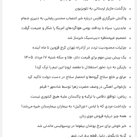
بازگشت مازیار لرستانی به تلویزیون
واکنش خبرگزاری فارس درباره خبر انتصاب محسن رضایی به دبیری شعام
عابدینی: سپاه با پدافند بومی هواگردهای آمریکا را شکار و غنیمت گرفت
تصمیم غیرمنتظره دیپ‌سیک خبرساز شد
جزئیات محدودیت تردد در آزادراه تهران کرج قزوین تا ماه آینده
یک پیش ‌بینی مهم برای قیمت دلار، طلا و سکه شنبه ۱۷ مرداد ۱۴۰۵
بازیکن به درد نخور استقلال با مقصد اروپا این تیم را ترک کرد!
عراق بر خلع سلاح گروه‌ها و انحصار سلاح در دست دولت تاکید کرد
بازخوانی آهنگی در وصف حضرت زهرا توسط شادمهر + فیلم
ریاض: توافق دفاعی با ترکیه و پاکستان علیه هیچ کشوری نیست
بازداشت مردی که با لباس «عزرائیل» به بیماران بیمارستان خیره می‌شد!
همه چیز درباره فروش موی زنان
خبر خوش برای سرخ پوشان بیفوما در پرسپولیس ماندنی شد
گربه بازیگوش دلیل قطع برق این شهر