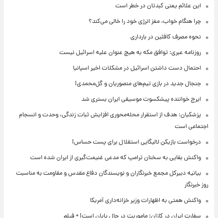
این علائم یعنی کبدتان در خطر است
چرا هنگام خواب، مغز انرژی خود را خالی می‌کند؟
نحوه مصرف کافئین در بارداری
روزنامه عبری: توافق مکه به هیچ عنوان علیه اسرائیل نیست
احتمال دست داشتن اسرائیل در مشکلات اخیر اسپانیا
جنجال جدید در بازی تیم‌های منصوریان و گل‌محمدی!
ایرج خواننده پیشکسوت موسیقی ایران بستری شد
پزشکیان: هدف از استقرار محله‌محوری افزایش ثبات زندگی، وحدت و انسجام
اجتماعی است
درخواست بازیکن لالیگایی استقلال برای پست حساس!
واکنش بقایی به سخنان ترامپ که مدعی غنیمت‌گیری از ایران شده است
بیانیه دبیرکل مجمع خبرنگاران و نویسندگان دفاع مقدس و مقاومت به مناسبت
روز خبرنگار
واکنش همتی به اظهارات وزیر خزانه‌داری آمریکا
سفارت ایران در کازان: ماموریت در حال پایان است! + فیلم