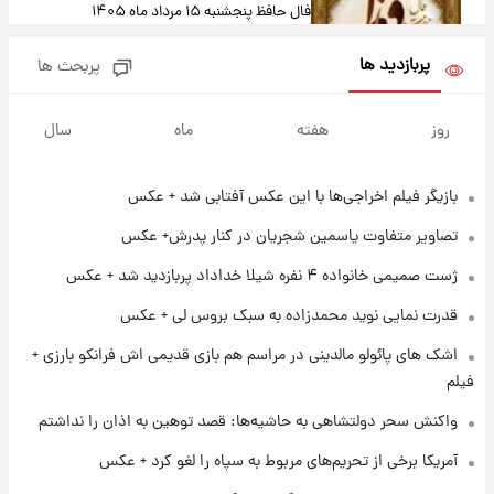
فال حافظ پنجشنبه ۱۵ مرداد ماه ۱۴۰۵
پربازدید ها
پربحث ها
۱۵ ساعت پیش
فال قهوه روزانه پنجشنبه ۱۵ مرداد ماه ۱۴۰۵
روز
هفته
ماه
سال
بازیگر فیلم اخراجی‌ها با این عکس آفتابی شد + عکس
۱۶ ساعت پیش
فال روزانه واقعی پنجشنبه ۱۵ مرداد ۱۴۰۵
تصاویر متفاوت یاسمین شجریان در کنار پدرش+ عکس
ژست صمیمی خانواده ۴ نفره شیلا خداداد پربازدید شد + عکس
۱ روز پیش
قدرت نمایی نوید محمدزاده به سبک بروس لی + عکس
ارزش سهام عدالت برای امروز چهارشنبه ۱۴ مرداد
+ جدول
اشک های پائولو مالدینی در مراسم هم بازی قدیمی اش فرانکو بارزی +
فیلم
۱ روز پیش
واکنش سحر دولتشاهی به حاشیه‌ها: قصد توهین به اذان را نداشتم
آغاز طرح جدید فروش مشارکت در تولید سایپا؛
نام خودرو، مبلغ پیش پرداخت و زمان تحویل |
آمریکا برخی از تحریم‌های مربوط به سپاه را لغو کرد + عکس
سود مشارکت چند درصد است؟