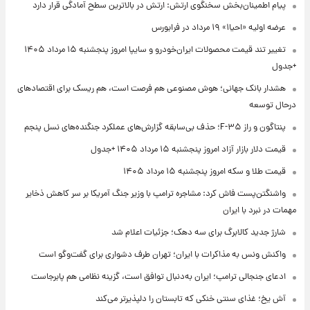
پیام اطمینان‌بخش سخنگوی ارتش: ارتش در بالاترین سطح آمادگی قرار دارد
عرضه اولیه «احیا۱» ۱۹ مرداد در فرابورس
تغییر تند قیمت محصولات ایران‌خودرو و سایپا امروز پنجشنبه ۱۵ مرداد ۱۴۰۵
+جدول
هشدار بانک جهانی؛ هوش مصنوعی هم فرصت است، هم ریسک برای اقتصادهای
درحال توسعه
پنتاگون و راز F-۳۵؛ حذف بی‌سابقه گزارش‌های عملکرد جنگنده‌های نسل پنجم
قیمت دلار بازار آزاد امروز پنجشنبه ۱۵ مرداد ۱۴۰۵ +جدول
قیمت طلا و سکه امروز پنجشنبه ۱۵ مرداد ۱۴۰۵
واشنگتن‌پست فاش کرد: مشاجره ترامپ با وزیر جنگ آمریکا بر سر کاهش ذخایر
مهمات در نبرد با ایران
شارژ جدید کالابرگ برای سه دهک؛ جزئیات اعلام شد
واکنش ونس به مذاکرات با ایران؛ تهران طرف دشواری برای گفت‌وگو است
ادعای جنجالی ترامپ؛ ایران به‌دنبال توافق است، گزینه نظامی هم پابرجاست
آش یخ؛ غذای سنتی خنکی که تابستان را دلپذیرتر می‌کند