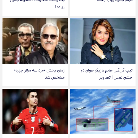
فیلم جدید بهاره رهنما
یک پست متفاوت؛ «غمگینم بسیار
زیاد»!
تیپ گل‌گلی خانم بازیگر جوان در
زمان پخش «مرد سه هزار چهره»
جشن نفس | تصاویر
مشخص شد