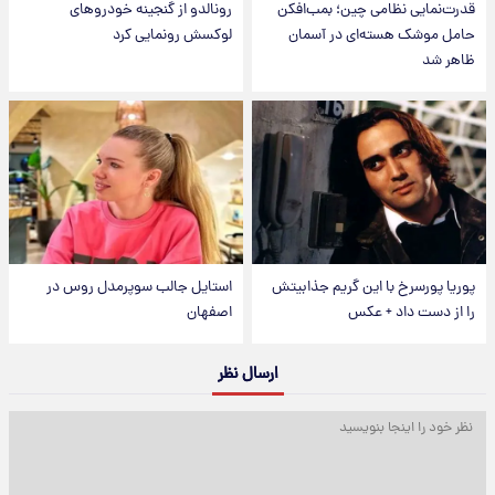
قدرت‌نمایی نظامی چین؛ بمب‌افکن
رونالدو از گنجینه خودروهای
حامل موشک هسته‌ای در آسمان
لوکسش رونمایی کرد
ظاهر شد
پوریا پورسرخ با این گریم جذابیتش
استایل جالب سوپرمدل روس در
را از دست داد + عکس
اصفهان
ارسال نظر