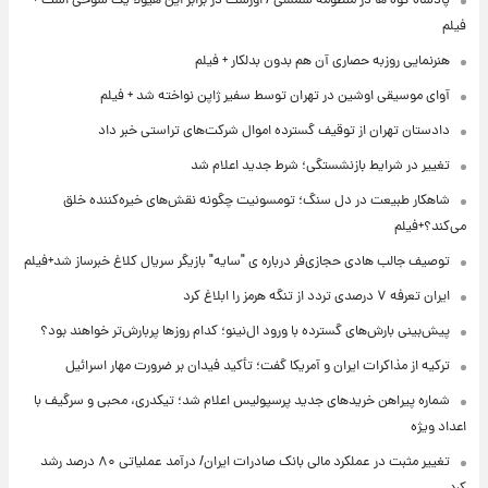
پادشاه کوه ها در منظومه شمسی / اورست در برابر این هیولا یک شوخی است +
فیلم
هنرنمایی روزبه حصاری آن هم بدون بدلکار + فیلم
آوای موسیقی اوشین در تهران توسط سفیر ژاپن نواخته شد + فیلم
دادستان تهران از توقیف گسترده اموال شرکت‌های تراستی خبر داد
تغییر در شرایط بازنشستگی؛ شرط جدید اعلام شد
شاهکار طبیعت در دل سنگ؛ تومسونیت چگونه نقش‌های خیره‌کننده خلق
می‌کند؟+فیلم
توصیف جالب هادی حجازی‌فر درباره ی "سایه" بازیگر سریال کلاغ خبرساز شد+فیلم
ایران تعرفه ۷ درصدی تردد از تنگه هرمز را ابلاغ کرد
پیش‌بینی بارش‌های گسترده با ورود ال‌نینو؛ کدام روزها پربارش‌تر خواهند بود؟
ترکیه از مذاکرات ایران و آمریکا گفت؛ تأکید فیدان بر ضرورت مهار اسرائیل
شماره پیراهن خریدهای جدید پرسپولیس اعلام شد؛ تیکدری، محبی و سرگیف با
اعداد ویژه
تغییر مثبت در عملکرد مالی بانک صادرات ایران/ درآمد عملیاتی ۸۰ درصد رشد