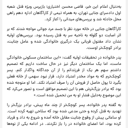
به‌دنبال اعلام این خبر، قاضی محسن اختیاری؛ بازپرس ویژه قتل شعبه
اول دادسرای جنایی تهران، به همراه تیمی از کارآگاهان اداره دهم راهی
محل حادثه شد و بررسی‌های میدانی را آغاز کرد.
کارآگاهان جنایی در خانه مورد نظر با جسد مرد جوانی مواجه شدند که بر
اثر اصابت دو گلوله به ناحیه سر به قتل رسیده بود. بررسی‌های اولیه
نشان داد مقتول قربانی یک درگیری خانوادگی شده و عامل جنایت،
برادر کوچک‌تر اوست.
پدر خانواده در تحقیقات اولیه گفت: «این ساختمان مسکونی خانوادگی
ماست، اما یک ساختمان دیگر نیز در حال ساخت داریم که تصمیم
داشتم سهم هر یک از فرزندانم را از آن جداگانه واگذار کنم. پسر
کوچک‌ترم که به مواد مخدر اعتیاد دارد، قرار نبود سهمی از خانه فعلی
بگیرد تا پول حاصل از فروش آن را صرف اعتیاد نکند. اما او متوجه شده
بود که برادر بزرگ‌ترش هم با این تصمیم موافق است و تصور می‌کرد که
این موضوع به‌دلیل فشار او به من تحمیل شده است.»
به گفته پدر خانواده، پسر کوچک‌تر از چند ماه پیش، برادر بزرگ‌تر را
تهدید به قتل کرده و حتی مدعی شده بود که سلاحی تهیه کرده است.
او ساعاتی پیش از وقوع جنایت مقابل خانه آمده و شروع به داد و فریاد
کرده بود، اما اعضای خانواده در را باز نکردند. در ادامه یکی از نوه‌ها