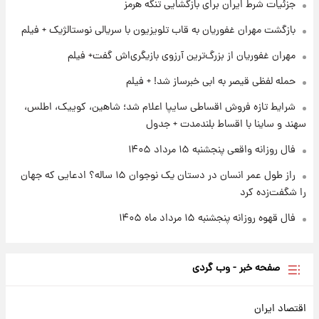
جزئیات شرط ایران برای بازگشایی تنگه هرمز
۱ روز پیش
زمان پخش «مرد سه هزار چهره» مشخص شد
بازگشت مهران غفوریان به قاب تلویزیون با سریالی نوستالژیک + فیلم
مهران غفوریان از بزرگ‌ترین آرزوی بازیگری‌اش گفت+ فیلم
۱ روز پیش
حمله لفظی قیصر به ابی خبرساز شد! + فیلم
کار استقلال و رامین رضاییان رسما تمام شد +
عکس / خداحافظی صمیمانه آبی ها با رامین!
شرایط تازه فروش اقساطی سایپا اعلام شد؛ شاهین، کوییک، اطلس،
سهند و ساینا با اقساط بلندمدت + جدول
فال روزانه واقعی پنجشنبه ۱۵ مرداد ۱۴۰۵
راز طول عمر انسان در دستان یک نوجوان ۱۵ ساله؟ ادعایی که جهان
را شگفت‌زده کرد
فال قهوه روزانه پنجشنبه ۱۵ مرداد ماه ۱۴۰۵
صفحه خبر - وب گردی
اقتصاد ایران