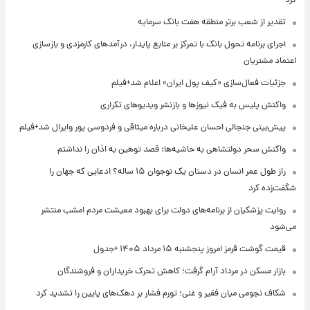
کرد
تقدیر از شعب برتر منطقه هفت بانک سرمایه
اجرای برنامه تحول بانک با تمرکز بر منابع پایدار، درآمدهای کارمزدی و بازسازی
اعتماد مشتریان
جزئیات فعال‌سازی «کیف پول ایران» اعلام شد+فیلم
واکنش پلیس به فیک نیوزها و بازنشر ویدیوهای تکراری
پیش‌بینی جنجالی احسان علیخانی درباره میثاقی و فردوسی پور وایرال شد+فیلم
واکنش سحر دولتشاهی به حاشیه‌ها: قصد توهین به اذان را نداشتم
راز طول عمر انسان در دستان یک نوجوان ۱۵ ساله؟ ادعایی که جهان را
شگفت‌زده کرد
روایت پزشکیان از برنامه‌های دولت برای بهبود معیشت مردم امشب منتشر
می‌شود
قیمت گوشت قرمز امروز پنجشنبه ۱۵ مرداد ۱۴۰۵ +جدول
بازار مسکن در مرداد آرام گرفت؛ کاهش تحرک خریداران و فروشندگان
شکاف نجومی میان فقیر و غنی؛ تورم فشار بر دهک‌های پایین را تشدید کرد