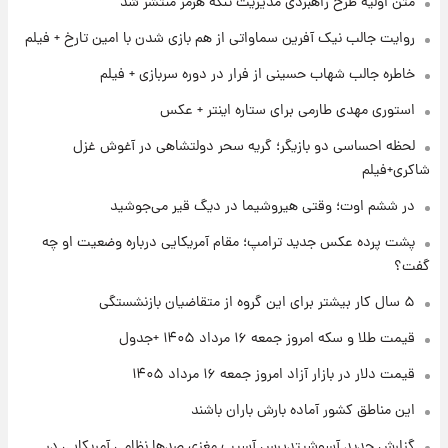
متن اولیۀ طرح راهبردی مدیریت تنگه هرمز منتشر شد
قیمت طلا و سکه امروز پنجشنبه ۱۵ مرداد ۱۴۰۵
روایت جالب نیک آفرین سماواتی از هم بازی شدن با امین تارخ + فیلم
خاطره جالب شهاب حسینی از فرار در دوره سربازی + فیلم
۱ روز پیش
شارژ جدید کالابرگ برای سه دهک؛ جزئیات اعلام
استوری مهدی طارمی برای ستاره اینتر + عکس
شد
لحظه احساسی دو بازیگر؛ گریه سحر دولتشاهی در آغوش غزل
شاکری+فیلم
۱ روز پیش
شرایط تازه فروش اقساطی سایپا اعلام شد؛
در ششم اوت؛ وقتی هیروشیما در دیگ قیر می‌جوشید
شاهین، کوییک، اطلس، سهند و ساینا با اقساط
بلندمدت + جدول
پشت پرده عکس جدید ترامپ؛ مقام آمریکایی درباره وضعیت او چه
گفت؟
۱ روز پیش
سیگنال‌های جدید برای بازار طلا؛ پیش‌بینی
۵ سال کار بیشتر برای این گروه از متقاضیان بازنشستگی
قیمت سکه و طلا فردا
قیمت طلا و سکه امروز جمعه ۱۶ مرداد ۱۴۰۵ +جدول
قیمت دلار در بازار آزاد امروز جمعه ۱۶ مرداد ۱۴۰۵
این مناطق کشور آماده بارش باران باشند
گزارش جدید آسوشیتدپرس آسیب مغزی صدها نظامی آمریکایی در