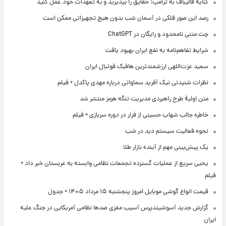
کنایه قالیباف به ترامپ: حقایق را بپذیرید و به تعهدات خود عمل کنید
رصد این صور فلکی در آسمان شب بدون هیچ تجهیزاتی ممکن است
چت متنی نامحدود و رایگان در ChatGPT
شرایط تفاهم‌نامه به نفع ایران بهبود یافت
سعید عزت‌اللهی ارزشمندترین هافبک فوتبال ایران
نظرات شنیدنی نیک آفرید سماواتی درباره مهدی پاکدل + فیلم
متن اولیۀ طرح راهبردی مدیریت تنگه هرمز منتشر شد
خاطره جالب شهاب حسینی از فرار در دوره سربازی + فیلم
نحوه فعالیت سیستم دید در شب
یک پیش‌بینی مهم از آینده بازار طلا
یحیی سریع از عملیات گسترده تجمعات نظامی وابسته به عربستان خبر داد +
فیلم
قیمت انواع گوشی موبایل امروز پنجشنبه ۱۵ مرداد ۱۴۰۵ + جدول
گزارش جدید آسوشیتدپرس آسیب مغزی صدها نظامی آمریکایی در جنگ علیه
ایران