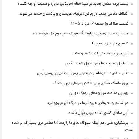
پشت پرده عکس جدید ترامپ؛ مقام آمریکایی درباره وضعیت او چه گفت؟
ائتلاف دفاعی جدید در ریاض؛ ترکیه، عربستان و پاکستان متحد می‌شوند
قیمت طلا امروز جمعه ۱۶ مرداد ۱۴۰۵
هشدار محسن رضایی درباره تنگه هرمز؛ مسیر دوم باز نخواهد شد
۶ منبع پنهان ویتامین C
این خوراکی ها مغز را نجات می‌دهند
استایل عجیب صابر ابر وایرال شد + عکس
طلب حلالیت عالیشاه از هواداران پس از جدایی از پرسپولیس
چهار ماسک خانگی برای داشتن موهای نرم و شفاف
بهترین مقاصد دریاچه‌های نزدیک تهران
در ششم اوت؛ وقتی هیروشیما در دیگ قیر می‌جوشید
این مناطق کشور آماده بارش باران باشند
پزشکیان: علی رغم اینکه نیروگاه های ما را زدند اما قطعی برق بسیار کم تر شده
است