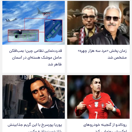
زمان پخش «مرد سه هزار چهره»
قدرت‌نمایی نظامی چین؛ بمب‌افکن
مشخص شد
حامل موشک هسته‌ای در آسمان
ظاهر شد
رونالدو از گنجینه خودروهای
پوریا پورسرخ با این گریم جذابیتش
لوکسش رونمایی کرد
را از دست داد + عکس