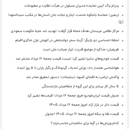
پدرام پاک آیین نماینده مدیران مسئول در هیأت نظارت بر مطبوعات
اربعین؛ حماسه باشکوه خدمت، ایثار و نجات جان انسان‌ها در مکتب سیدالشهدا
(ع)
مراکز نظامی عربستان هدف حمله قرار گرفت؛ تهدید تند علیه حکومت سعودی
لحظه احساسی دو بازیگر؛ گریه سحر دولتشاهی در آغوش غزل شاکری+فیلم
ظریفیان: مذاکره از موضع قدرت، ابزار صیانت ملی است
قیمت خودروهای سایپا تغییر کرد؛ لیست قیمت جمعه ۱۶ مرداد منتشر شد
هواشناسی هشدار داد: وزش تندباد، گردوخاک و رگبار باران تا ۵ روز آینده
واکنش ترامپ به افشای کمبود تسلیحات؛ دستور تحقیق صادر شد
۵ سال کار بیشتر برای این گروه از متقاضیان بازنشستگی
جدول قیمت ایران‌خودرو امروز جمعه ۱۶ مرداد؛ قیمت‌ها تغییر کرد
قیمت دلار در بازار آزاد امروز جمعه ۱۶ مرداد ۱۴۰۵
قیمت طلا و سکه امروز جمعه ۱۶ مرداد ۱۴۰۵ +جدول
کدام ورزش‌ها در گرما برای سالمندان مناسب‌ترند؟