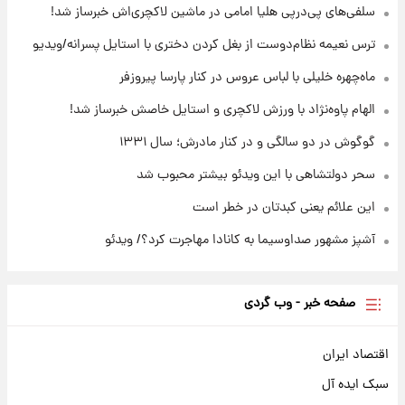
+جدول
سلفی‌های پی‌درپی هلیا امامی در ماشین لاکچری‌اش خبرساز شد!
ترس نعیمه نظام‌دوست از بغل کردن دختری با استایل پسرانه/ویدیو
۱۴ ساعت پیش
قیمت محصولات ایران‌خودرو و سایپا امروز شنبه
ماه‌چهره خلیلی با لباس عروس در کنار پارسا پیروزفر
۱۷ مرداد ۱۴۰۵
الهام پاوه‌نژاد با ورزش لاکچری و استایل خاصش خبرساز شد!
گوگوش در دو سالگی و در کنار مادرش؛ سال ۱۳۳۱
سحر دولتشاهی با این ویدئو بیشتر محبوب شد
این علائم یعنی کبدتان در خطر است
آشپز مشهور صداوسیما به کانادا مهاجرت کرد؟/ ویدئو
صفحه خبر - وب گردی
اقتصاد ایران
سبک ایده آل