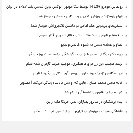
رونمایی خودرو IM LS۹ توسط نیکا موتور ، لوکس ترین شاسی بلند EREV در ایران
الهام پاوه‌نژاد با ورزش لاکچری و استایل خاصش خبرساز شد!
سلفی‌های پی‌درپی هلیا امامی در ماشین لاکچری‌اش خبرساز شد!
خط مقدم نابرابر روایت‌ها؛ مصائب دفاع از حریم افکار عمومی
تصاویر عمامه بستن به شیوه خاتمی/ویدیو
پیام دکتر بیگدلی، مدیرعامل بانک گردشگری به مناسبت روز خبرنگار
ترفند عجیب این زن برای ماهیگیری، موجب حیرت کاربران شد+ فیلم
این سکانس نزدیک بود جان سیروس گرجستانی را بگیرد + فیلم
خانه مجلل محمد صلاح، جایی که او مثل پادشاه زندگی می‌کند | تصاویر
شرایط جدید قانون بازنشستگی اعلام شد
پیام پزشکیان در سالروز بمباران اتمی آمریکا علیه ژاپن
افشاگری هولناک بهنوش بختیاری از تجارت موی اجساد + عکس