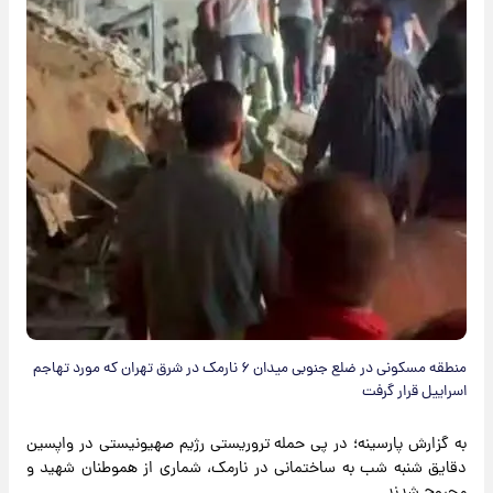
منطقه مسکونی در ضلع جنوبی میدان ۶ نارمک در شرق تهران که مورد تهاجم
اسراییل قرار گرفت
به گزارش پارسینه؛ در پی حمله تروریستی رژیم صهیونیستی در واپسین
دقایق شنبه شب به ساختمانی در نارمک، شماری از هموطنان شهید و