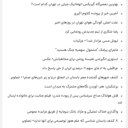
بهترین تعمیرگاه گیربکس اتوماتیک جیلی در تهران کدام است؟
آخرین خبر از پرونده کلثوم اکبری
علت اصلی آلودگی هوای تهران در روزهای اخیر
رضا شکاری از تیم جدیدش رونمایی کرد
لیونل مسی عزادار شد! + جزئیات
ماجرای پیامک "مشمول سهمیه جنگ هستید"
استوری انگیزشی نفیسه روشن برای مخاطبانش+ عکس
عراقچی به ادعای سهم ۱۱ درصدی ایران از خزر پاسخ داد
کشف شهرهای گمشده مصر باستان در اعماق دریا و زیر شن‌های صحرا + تصاویر
پزشکیان: هنر، آوردن نگاه‌های مشترک به میدان است
قتل هولناک مداح سرشناس پس از ربوده شدن؛ فیلم جنایت برای خانواده ارسال
شد
واگذاری املاک تملیکی و مازاد بانک سرمایه از طریق مزایده عمومی
۸ کشف باستان شناسی که علم هنوز توضیحی برای آنها ندارد+ تصاویر