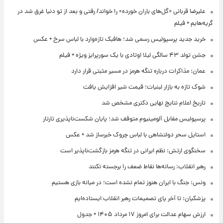
علیرضا قربانی «گل‌های باران خورده» را خواند/ رفتی و بعد از تو دنیا غرق شد در
گریه‌هایم + فیلم
خرید جدید پرسپولیس رسمی شد؛ هافبک تازه‌وارد با لباس سرخ + عکس
جشن تولد ۴۳ سالگی لیلا اوتادی با یک سورپرایز ویژه + فیلم
عمان: مذاکرات درباره تنگه هرمز در مسیر مثبتی قرار دارد
شوک تازه به بازار لبنیات؛ قیمت شیر افزایش یافت
تاریخ اعلام نتایج نهایی دکتری مشخص شد
پرسپولیس مقابل آلومینیوم متوقف شد؛ پایان شکست‌ناپذیری تارتار
استایل سحر دولتشاهی با لباس چروک خبرساز شد + عکس
سخنگوی ارتش: نظم ایرانی در تنگه هرمز بازگشت‌ناپذیر است
رهبر انقلاب: رسانه‌ها نقاط ضعف را برجسته نکنند
ونس: جنگ با ایران هنوز تمام نشده است؛ در میانه بازی هستیم
پزشکیان: تا آخر پای تصمیمات رهبر انقلاب ایستاده‌ایم
ارزش سهام عدالت برای امروز ۱۷ مرداد ۱۴۰۵ + جدول