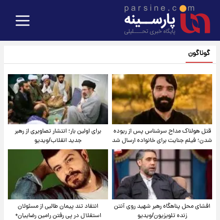
گوناگون
قتل هولناک مداح سرشناس پس از ربوده
برای اولین بار؛ انتشار تصاویری از رهبر
شدن؛ فیلم جنایت برای خانواده ارسال شد
جدید انقلاب/ویدیو
افشای محل پناهگاه‌ رهبر شهید روی آنتن
انتقاد تند پیمان طالبی از مسئولان
زنده تلویزیون/ویدیو
استقلال در پی رفتن رامین رضاییان+