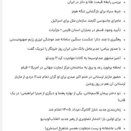
بررسی رابطه قیمت طلا و دلار در ایران
شرط سپاه برای بازگشایی تنگه هرمز
ماجرای جاسوسی کارمند سازمان ملل برای اسرائیل
تأیید وجود فسفر در بمباران استان فارس + جزئیات
رهگیری با چند دلار؛ شکست سنگین سامانه ضد موشکی لیزری رژیم صهیونیستی
با صدور پیامی؛ مدیرعامل بانک ملی ایران روز خبرنگار را تبریک گفت
آشپز مشهور صداوسیما به کانادا مهاجرت کرد؟/ ویدئو
لحظه برخورد رعد و برق به ساختمان مرکز تجارت جهانی در آمریکا + فیلم
حضور مازیار لرستانی در ختم اکبر عبدی برای او گران تمام شد!/ دزدی از مازیار
لرستانی آن هم در روز روشن
دو دختر پیمان قاسم‌خانی، یکی از بهاره رهنما و دیگری از میترا ابراهیمی؛ در یک
قاب!
زمان‌بندی جدید شارژ کالابرگ مرداد ۱۴۰۵ اعلام شد
برای اولین بار؛ انتشار تصاویری از رهبر جدید انقلاب/ویدیو
قاب عاشقانه و پست متفاوت همسر شاهرخ استخری!