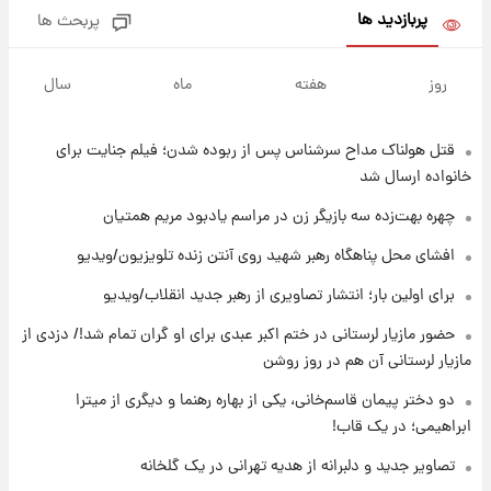
پربازدید ها
پربحث ها
۱۲ ساعت پیش
هشدار درباره کمبود یک ماده معدنی؛ خطر
روز
هفته
ماه
سال
آلزایمر و زوال عقل افزایش می‌یابد؟
قتل هولناک مداح سرشناس پس از ربوده شدن؛ فیلم جنایت برای
۱۲ ساعت پیش
انتقاد تند پیمان طالبی از مسئولان استقلال در
خانواده ارسال شد
پی رفتن رامین رضاییان+ عکس
چهره بهت‌زده سه بازیگر زن در مراسم یادبود مریم همتیان
۱۲ ساعت پیش
افشای محل پناهگاه‌ رهبر شهید روی آنتن زنده تلویزیون/ویدیو
قیمت گوشت گوساله و گوسفند امروز شنبه ۱۷
برای اولین بار؛ انتشار تصاویری از رهبر جدید انقلاب/ویدیو
مرداد ۱۴۰۵ +جدول
حضور مازیار لرستانی در ختم اکبر عبدی برای او گران تمام شد!/ دزدی از
۱۳ ساعت پیش
مازیار لرستانی آن هم در روز روشن
با قدرتمندترین و بادوام ترین تانک جهان آشنا
شوید+ فیلم
دو دختر پیمان قاسم‌خانی، یکی از بهاره رهنما و دیگری از میترا
ابراهیمی؛ در یک قاب!
۱۴ ساعت پیش
تصاویر جدید و دلبرانه از هدیه تهرانی در یک گلخانه
قیمت طلا ۱۸عیار امروز شنبه ۱۷ مرداد ۱۴۰۵