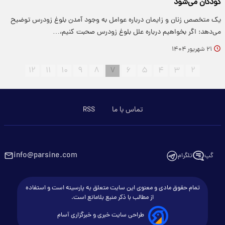
کودکان می‌شود
یک متخصص زنان و زایمان درباره عوامل به وجود آمدن بلوغ زودرس توضیح
می‌دهد: اگر بخواهیم درباره علل بلوغ زودرس صحبت کنیم،…
۲۱ شهریور ۱۴۰۴
۱۲
۱۱
۱۰
۹
۸
۷
۶
۵
۴
۳
۲
تماس با ما
RSS
info@parsine.com
گپ
تلگرام
تمام حقوق مادی و معنوی این سایت متعلق به پارسینه است و استفاده
از مطالب با ذکر منبع بلامانع است.
طراحی سایت خبری و خبرگزاری آسام