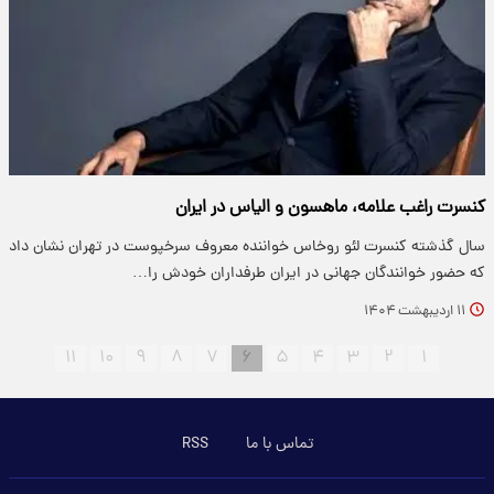
کنسرت راغب علامه، ماهسون و الیاس در ایران
سال گذشته کنسرت لئو روخاس خواننده معروف سرخپوست در تهران نشان داد
که حضور خوانندگان جهانی در ایران طرفداران خودش را…
۱۱ اردیبهشت ۱۴۰۴
۱۱
۱۰
۹
۸
۷
۶
۵
۴
۳
۲
۱
تماس با ما
RSS