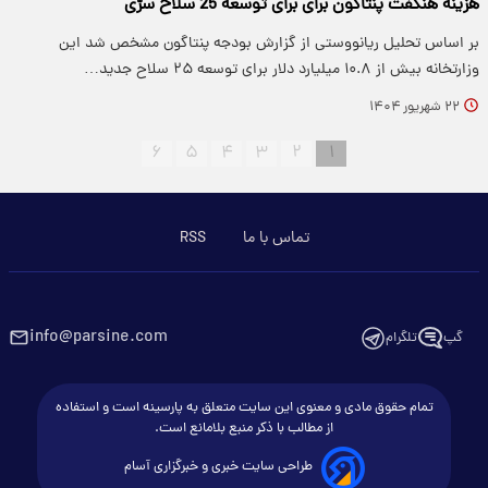
هزینه هنگفت پنتاگون برای برای توسعه 25 سلاح سرّی
بر اساس تحلیل ریانووستی از گزارش بودجه پنتاگون مشخص شد این
وزارتخانه بیش از ۱۰.۸ میلیارد دلار برای توسعه ۲۵ سلاح جدید…
۲۲ شهریور ۱۴۰۴
۶
۵
۴
۳
۲
۱
تماس با ما
RSS
info@parsine.com
گپ
تلگرام
تمام حقوق مادی و معنوی این سایت متعلق به پارسینه است و استفاده
از مطالب با ذکر منبع بلامانع است.
طراحی سایت خبری و خبرگزاری آسام