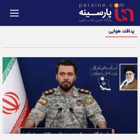
پدافند هوایی