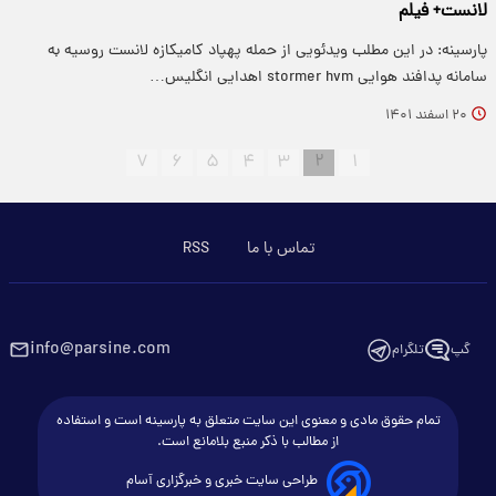
لانست+ فیلم
پارسینه: در این مطلب ویدئویی از حمله پهپاد کامیکازه لانست روسیه به
سامانه پدافند هوایی stormer hvm اهدایی انگلیس…
۲۰ اسفند ۱۴۰۱
۷
۶
۵
۴
۳
۲
۱
تماس با ما
RSS
info@parsine.com
گپ
تلگرام
تمام حقوق مادی و معنوی این سایت متعلق به پارسینه است و استفاده
از مطالب با ذکر منبع بلامانع است.
طراحی سایت خبری و خبرگزاری آسام