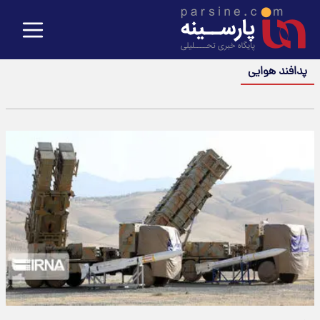
پدافند هوایی