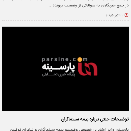
در جمع خبرنگاران به سوالاتی از وضعیت پرونده…
۲۲ تیر ۱۳۹۵
توضیحات جنتی درباره بیمه سینماگران
پارسینه: وزیر ارشاد در خصوص وضعیت بیمه سینماگران و شاعران توضیح