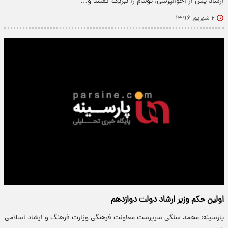
ارشاد پس از احوالپرسی، تولدم را تبریک گفتند و…
۲ شهریور ۱۳۹۶
اولین حکم وزیر ارشاد دولت دوازدهم
پارسینه: محمد سلگی سرپرست معاونت فرهنگی وزارت فرهنگ و ارشاد اسلامی