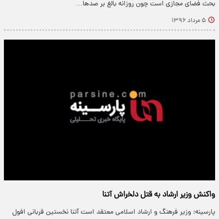
بحث فضای مجازی است چون روزانه بالغ بر صدها…
۵ مرداد ۱۳۹۶
واکنش وزیر ارشاد به قتل دلخراش آتنا
پارسینه: وزیر فرهنگ و ارشاد اسلامی معتقد است آتنا نخستین قربانی افول