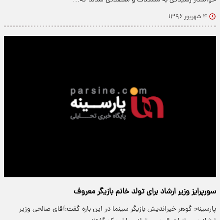
خواستار رسیدگی به مشکلات و معضلاتی شدند که…
۴ شهریور ۱۳۹۶
سورپرایز وزیر ارشاد برای تولد خانم بازیگر معروف
پارسینه: گوهر خیراندیش بازیگر سینما در این باره گفت:آقای صالحی وزیر