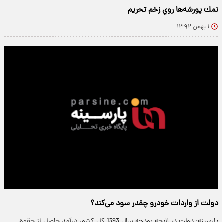
نمك پورشه‌ها روي زخم تحريم
۱ بهمن ۱۳۹۲
دولت از واردات خودرو چقدر سود می‌كند؟
پارسینه: دولت در لایحه بودجه سال 1393 کل کشور درآمد حاصل از حقوق