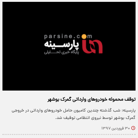
توقف محموله خودروهای وارداتی گمرک بوشهر
پارسینه: شب گذشته چندین کامیون حامل خودروهای وارداتی در خروجی
گمرک بوشهر توسط نیروی انتظامی توقیف شد.
۳۰ فروردین ۱۳۹۷