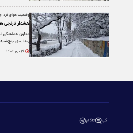
وضعیت هوای فردا جمعه 22 دی ما
هشدار نارنجی هو
معاون هماهنگی امو
بعدازظهر پنج‌شنبه ۲۱ دی ماه تا بعدازظهر
۲۱ دی ۱۴۰۲
گپ
تلگرام