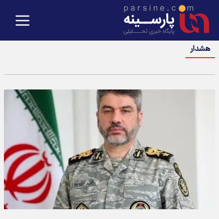
هشدار