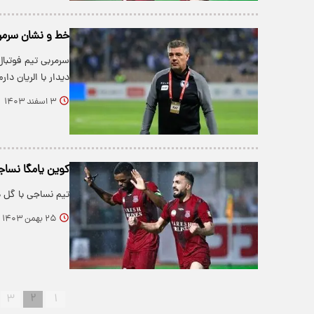
خط و نشان سرمرب
سرمربی تیم فوتبا
دیدار با الریان دارم
۳ اسفند ۱۴۰۳
کوین یامگا نساجی را به جم
تیم نساجی با گل دقایق آخر کو
۲۵ بهمن ۱۴۰۳
۳
۲
۱