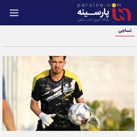
نساجی